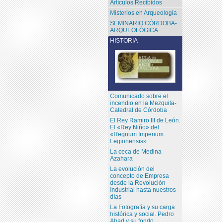
Artículos Recibidos
Misterios en Arqueología
SEMINARIO CÓRDOBA-
ARQUEOLÓGICA
HISTORIA
Comunicado sobre el
incendio en la Mezquita-
Catedral de Córdoba
El Rey Ramiro III de León.
El «Rey Niño» del
«Regnum Imperium
Legionensis»
La ceca de Medina
Azahara
La evolución del
concepto de Empresa
desde la Revolución
Industrial hasta nuestros
días
La Fotografía y su carga
histórica y social. Pedro
Abad y su fondo