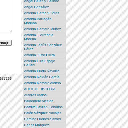
Angel Galán y Galindo
Ángel González
Antonia Garrido Flores
Antonio Barragán
Moriana
Antonio Cantero Muñoz
Antonio J. Arrebola
Moreno
Antonio Jesús González
Pérez
Antonio Justo Elvira
Antonio Luis Espejo
Galiani
Antonio Prieto Navarro
Antonio Roldán García
637266
Antonio Romero Alonso
AULA DE HISTORIA
Autores Varios
Baldomero Alcaide
Beatriz Gavilán Ceballos
Belén Vázquez Navajas
Camino Fuertes-Santos
Carlos Márquez