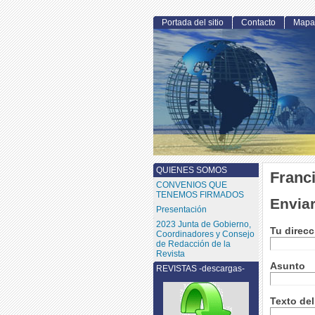
Portada del sitio
Contacto
Mapa 
QUIENES SOMOS
Franci
CONVENIOS QUE
TENEMOS FIRMADOS
Enviar
Presentación
2023 Junta de Gobierno,
Tu direcc
Coordinadores y Consejo
de Redacción de la
Revista
Asunto
REVISTAS -descargas-
Texto de