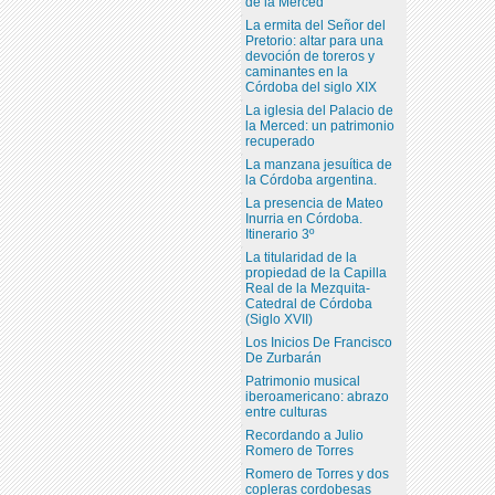
de la Merced
La ermita del Señor del
Pretorio: altar para una
devoción de toreros y
caminantes en la
Córdoba del siglo XIX
La iglesia del Palacio de
la Merced: un patrimonio
recuperado
La manzana jesuítica de
la Córdoba argentina.
La presencia de Mateo
Inurria en Córdoba.
Itinerario 3º
La titularidad de la
propiedad de la Capilla
Real de la Mezquita-
Catedral de Córdoba
(Siglo XVII)
Los Inicios De Francisco
De Zurbarán
Patrimonio musical
iberoamericano: abrazo
entre culturas
Recordando a Julio
Romero de Torres
Romero de Torres y dos
copleras cordobesas