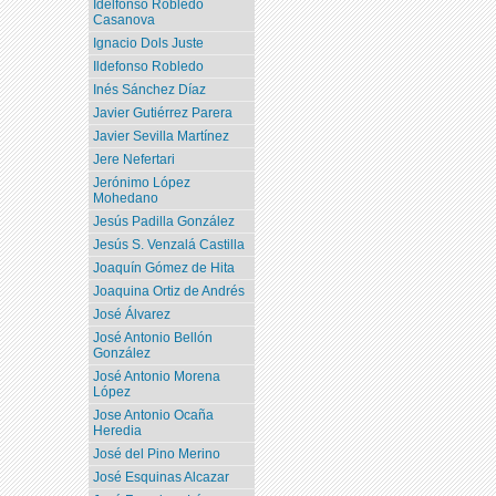
Idelfonso Robledo
Casanova
Ignacio Dols Juste
Ildefonso Robledo
Inés Sánchez Díaz
Javier Gutiérrez Parera
Javier Sevilla Martínez
Jere Nefertari
Jerónimo López
Mohedano
Jesús Padilla González
Jesús S. Venzalá Castilla
Joaquín Gómez de Hita
Joaquina Ortiz de Andrés
José Álvarez
José Antonio Bellón
González
José Antonio Morena
López
Jose Antonio Ocaña
Heredia
José del Pino Merino
José Esquinas Alcazar