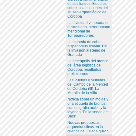
de sus fondos. Estudios
sobre los almacenes del
Museo Arqueológico de
Córdoba
La divinidad venerada en
el santuario iberorromano
meridional de
Torreparedones
La moneda de cobre
hispanomusulmana. De
la invasión al Reino de
Granada
La necrópolis del bronce
del área logística de
Córdoba: resultados
preliminares
Las Puertas y Murallas
del Campo de la Merced
de Córdoba (III): La
Muralla de la Villa
Noticia sobre un molde y
una etiqueta de bronce,
con epigrafía árabe y la
leyenda “En la senda de
Dios”
Nuevas propuestas
arqueoturísticas en la
cuenca del Guadalquivir