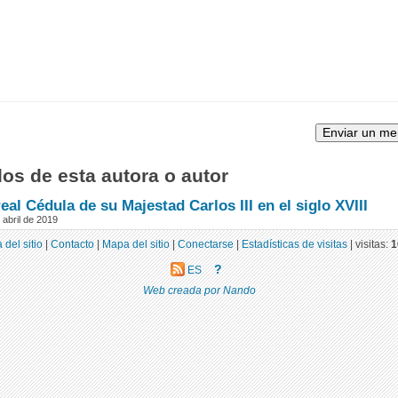
los de esta autora o autor
real Cédula de su Majestad Carlos III en el siglo XVIII
 abril de 2019
 del sitio
|
Contacto
|
Mapa del sitio
|
Conectarse
|
Estadísticas de visitas
|
visitas:
1
?
ES
Web creada por Nando