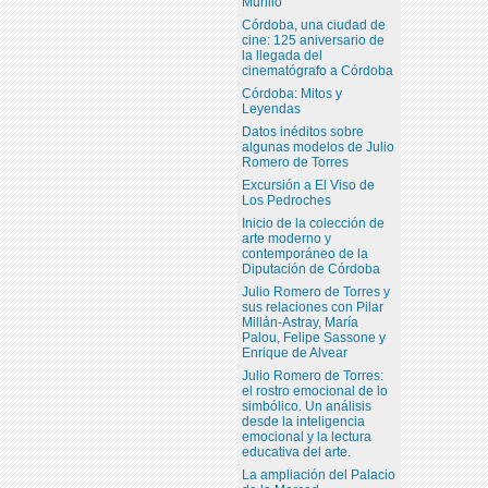
Murillo
Córdoba, una ciudad de
cine: 125 aniversario de
la llegada del
cinematógrafo a Córdoba
Córdoba: Mitos y
Leyendas
Datos inéditos sobre
algunas modelos de Julio
Romero de Torres
Excursión a El Viso de
Los Pedroches
Inicio de la colección de
arte moderno y
contemporáneo de la
Diputación de Córdoba
Julio Romero de Torres y
sus relaciones con Pilar
Millán-Astray, María
Palou, Felipe Sassone y
Enrique de Alvear
Julio Romero de Torres:
el rostro emocional de lo
simbólico. Un análisis
desde la inteligencia
emocional y la lectura
educativa del arte.
La ampliación del Palacio