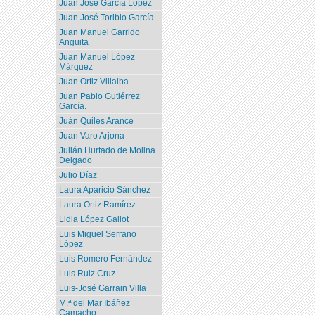
Juan José García López
Juan José Toribio García
Juan Manuel Garrido
Anguita
Juan Manuel López
Márquez
Juan Ortiz Villalba
Juan Pablo Gutiérrez
García.
Juán Quiles Arance
Juan Varo Arjona
Julián Hurtado de Molina
Delgado
Julio Díaz
Laura Aparicio Sánchez
Laura Ortiz Ramírez
Lidia López Galiot
Luis Miguel Serrano
López
Luis Romero Fernández
Luis Ruiz Cruz
Luis-José Garrain Villa
M.ª del Mar Ibáñez
Camacho