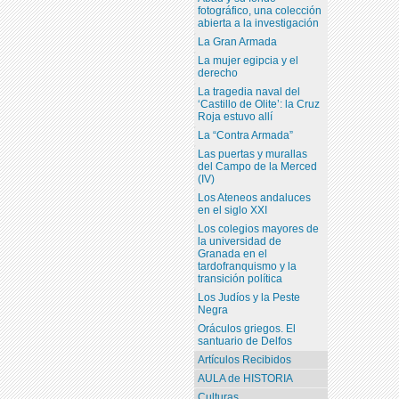
fotográfico, una colección
abierta a la investigación
La Gran Armada
La mujer egipcia y el
derecho
La tragedia naval del
‘Castillo de Olite’: la Cruz
Roja estuvo allí
La “Contra Armada”
Las puertas y murallas
del Campo de la Merced
(IV)
Los Ateneos andaluces
en el siglo XXI
Los colegios mayores de
la universidad de
Granada en el
tardofranquismo y la
transición política
Los Judíos y la Peste
Negra
Oráculos griegos. El
santuario de Delfos
Artículos Recibidos
AULA de HISTORIA
Culturas