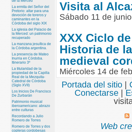
de la Merced
Visita al Alca
La ermita del Señor del
Pretorio: altar para una
Sábado 11 de juni
devoción de toreros y
caminantes en la
Córdoba del siglo XIX
La iglesia del Palacio de
XXX Ciclo de
la Merced: un patrimonio
recuperado
La manzana jesuítica de
Historia de l
la Córdoba argentina.
La presencia de Mateo
medieval co
Inurria en Córdoba.
Itinerario 3º
La titularidad de la
Miércoles 14 de fe
propiedad de la Capilla
Real de la Mezquita-
Catedral de Córdoba
Portada del sitio
|
(Siglo XVII)
Conectarse
|
E
Los Inicios De Francisco
De Zurbarán
visit
Patrimonio musical
iberoamericano: abrazo
entre culturas
Recordando a Julio
Romero de Torres
Web cre
Romero de Torres y dos
copleras cordobesas