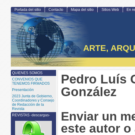
Portada del sitio
Contacto
Mapa del sitio
Sitios Web
En r
ARTE, ARQU
QUIENES SOMOS
Pedro Luís 
CONVENIOS QUE
TENEMOS FIRMADOS
González
Presentación
2023 Junta de Gobierno,
Coordinadores y Consejo
de Redacción de la
Revista
Enviar un m
REVISTAS -descargas-
este autor o