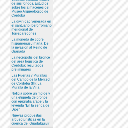
de sus fondos. Estudios
sobre los almacenes del
Museo Arqueológico de
Córdoba
La divinidad venerada en
el santuario iberorromano
meridional de
Torreparedones
La moneda de cobre
hispanomusulmana. De
la invasión al Reino de
Granada
La necrópolis del bronce
del área logística de
Córdoba: resultados
preliminares
Las Puertas y Murallas
del Campo de la Merced
de Córdoba (III): La
Muralla de la Villa
Noticia sobre un molde y
una etiqueta de bronce,
con epigrafía árabe y la
leyenda “En la senda de
Dios”
Nuevas propuestas
arqueoturísticas en la
cuenca del Guadalquivir