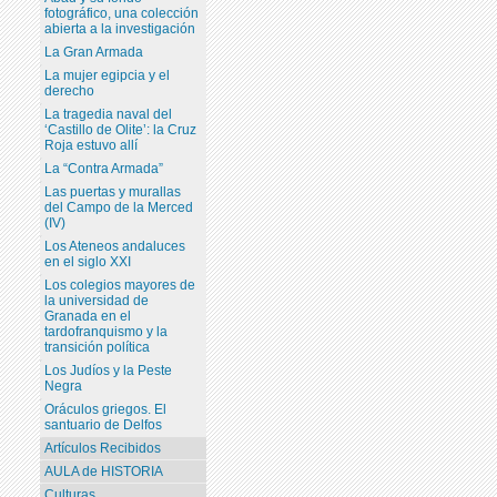
fotográfico, una colección
abierta a la investigación
La Gran Armada
La mujer egipcia y el
derecho
La tragedia naval del
‘Castillo de Olite’: la Cruz
Roja estuvo allí
La “Contra Armada”
Las puertas y murallas
del Campo de la Merced
(IV)
Los Ateneos andaluces
en el siglo XXI
Los colegios mayores de
la universidad de
Granada en el
tardofranquismo y la
transición política
Los Judíos y la Peste
Negra
Oráculos griegos. El
santuario de Delfos
Artículos Recibidos
AULA de HISTORIA
Culturas