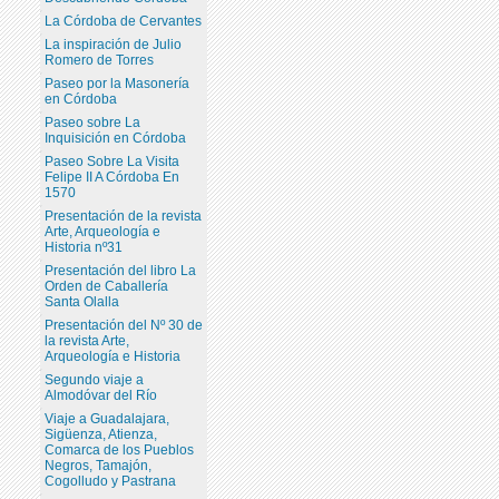
La Córdoba de Cervantes
La inspiración de Julio
Romero de Torres
Paseo por la Masonería
en Córdoba
Paseo sobre La
Inquisición en Córdoba
Paseo Sobre La Visita
Felipe II A Córdoba En
1570
Presentación de la revista
Arte, Arqueología e
Historia nº31
Presentación del libro La
Orden de Caballería
Santa Olalla
Presentación del Nº 30 de
la revista Arte,
Arqueología e Historia
Segundo viaje a
Almodóvar del Río
Viaje a Guadalajara,
Sigüenza, Atienza,
Comarca de los Pueblos
Negros, Tamajón,
Cogolludo y Pastrana