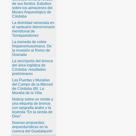
de sus fondos. Estudios
sobre los almacenes del
Museo Arqueológico de
Córdoba
La divinidad venerada en
el santuario iberorromano
meridional de
Torreparedones
La moneda de cobre
hispanomusulmana. De
la invasión al Reino de
Granada
La necrópolis del bronce
del área logística de
Córdoba: resultados
preliminares
Las Puertas y Murallas
del Campo de la Merced
de Córdoba (III): La
Muralla de la Villa
Noticia sobre un molde y
una etiqueta de bronce,
con epigrafía árabe y la
leyenda “En la senda de
Dios”
Nuevas propuestas
arqueoturísticas en la
cuenca del Guadalquivir