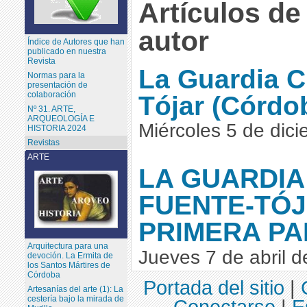
Artículos de
autor
Índice de Autores que han
publicado en nuestra
Revista
La Guardia Ci
Normas para la
presentación de
colaboración
Tójar (Córdob
Nº 31. ARTE,
ARQUEOLOGÍA E
Miércoles 5 de dic
HISTORIA 2024
Revistas
ARTE
LA GUARDIA 
FUENTE-TÓJ
PRIMERA PA
Arquitectura para una
Jueves 7 de abril 
devoción. La Ermita de
los Santos Mártires de
Córdoba
Portada del sitio
|
Artesanías del arte (1): La
cestería bajo la mirada de
Conectarse
|
E