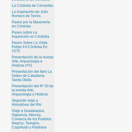
La Córdoba de Cervantes
La inspiración de Julio
Romero de Torres
Paseo por la Masonería
en Córdoba
Paseo sobre La
Inquisición en Córdoba
Paseo Sobre La Visita
Felipe II A Córdoba En
1570
Presentación de la revista
Arte, Arqueología e
Historia nº31
Presentación del libro La
Orden de Caballería
Santa Olalla
Presentación del Nº 30 de
la revista Arte,
Arqueología e Historia
Segundo viaje a
Almodóvar del Río
Viaje a Guadalajara,
Sigüenza, Atienza,
Comarca de los Pueblos
Negros, Tamajón,
Cogolludo y Pastrana