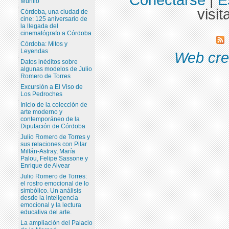
Murillo
visit
Córdoba, una ciudad de
cine: 125 aniversario de
la llegada del
cinematógrafo a Córdoba
Córdoba: Mitos y
Leyendas
Web cre
Datos inéditos sobre
algunas modelos de Julio
Romero de Torres
Excursión a El Viso de
Los Pedroches
Inicio de la colección de
arte moderno y
contemporáneo de la
Diputación de Córdoba
Julio Romero de Torres y
sus relaciones con Pilar
Millán-Astray, María
Palou, Felipe Sassone y
Enrique de Alvear
Julio Romero de Torres:
el rostro emocional de lo
simbólico. Un análisis
desde la inteligencia
emocional y la lectura
educativa del arte.
La ampliación del Palacio