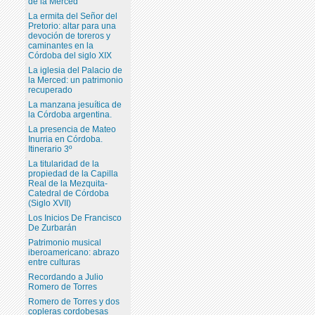
de la Merced
La ermita del Señor del
Pretorio: altar para una
devoción de toreros y
caminantes en la
Córdoba del siglo XIX
La iglesia del Palacio de
la Merced: un patrimonio
recuperado
La manzana jesuítica de
la Córdoba argentina.
La presencia de Mateo
Inurria en Córdoba.
Itinerario 3º
La titularidad de la
propiedad de la Capilla
Real de la Mezquita-
Catedral de Córdoba
(Siglo XVII)
Los Inicios De Francisco
De Zurbarán
Patrimonio musical
iberoamericano: abrazo
entre culturas
Recordando a Julio
Romero de Torres
Romero de Torres y dos
copleras cordobesas