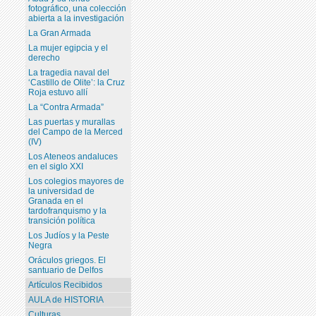
fotográfico, una colección
abierta a la investigación
La Gran Armada
La mujer egipcia y el
derecho
La tragedia naval del
‘Castillo de Olite’: la Cruz
Roja estuvo allí
La “Contra Armada”
Las puertas y murallas
del Campo de la Merced
(IV)
Los Ateneos andaluces
en el siglo XXI
Los colegios mayores de
la universidad de
Granada en el
tardofranquismo y la
transición política
Los Judíos y la Peste
Negra
Oráculos griegos. El
santuario de Delfos
Artículos Recibidos
AULA de HISTORIA
Culturas