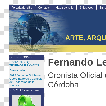
Portada del sitio
Contacto
Mapa del sitio
Sitios Web
En r
ARTE, ARQU
QUIENES SOMOS
Fernando Le
CONVENIOS QUE
TENEMOS FIRMADOS
Presentación
Cronista Oficial
2023 Junta de Gobierno,
Coordinadores y Consejo
Córdoba-
de Redacción de la
Revista
REVISTAS -descargas-