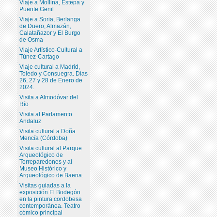
Viaje a Mollina, Estepa y
Puente Genil
Viaje a Soria, Berlanga
de Duero, Almazán,
Calatañazor y El Burgo
de Osma
Viaje Artístico-Cultural a
Túnez-Cartago
Viaje cultural a Madrid,
Toledo y Consuegra. Días
26, 27 y 28 de Enero de
2024.
Visita a Almodóvar del
Río
Visita al Parlamento
Andaluz
Visita cultural a Doña
Mencía (Córdoba)
Visita cultural al Parque
Arqueológico de
Torreparedones y al
Museo Histórico y
Arqueológico de Baena.
Visitas guiadas a la
exposición El Bodegón
en la pintura cordobesa
contemporánea. Teatro
cómico principal