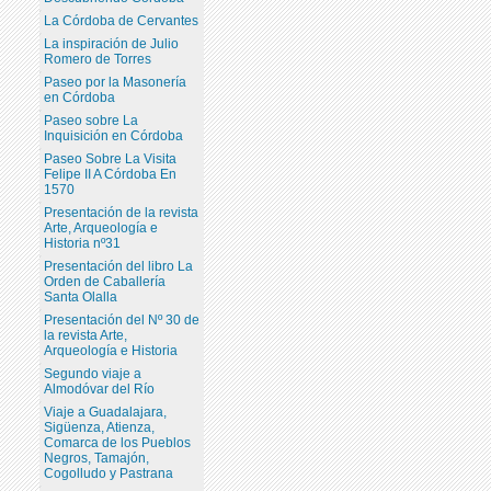
La Córdoba de Cervantes
La inspiración de Julio
Romero de Torres
Paseo por la Masonería
en Córdoba
Paseo sobre La
Inquisición en Córdoba
Paseo Sobre La Visita
Felipe II A Córdoba En
1570
Presentación de la revista
Arte, Arqueología e
Historia nº31
Presentación del libro La
Orden de Caballería
Santa Olalla
Presentación del Nº 30 de
la revista Arte,
Arqueología e Historia
Segundo viaje a
Almodóvar del Río
Viaje a Guadalajara,
Sigüenza, Atienza,
Comarca de los Pueblos
Negros, Tamajón,
Cogolludo y Pastrana