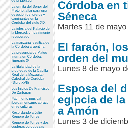
de la Merced
Córdoba en 
La ermita del Señor del
Pretorio: altar para una
Séneca
devoción de toreros y
caminantes en la
Córdoba del siglo XIX
Martes 11 de mayo
La iglesia del Palacio de
la Merced: un patrimonio
recuperado
La manzana jesuítica de
El faraón, lo
la Córdoba argentina.
La presencia de Mateo
orden del m
Inurria en Córdoba.
Itinerario 3º
Lunes 8 de mayo d
La titularidad de la
propiedad de la Capilla
Real de la Mezquita-
Catedral de Córdoba
(Siglo XVII)
Esposa del d
Los Inicios De Francisco
De Zurbarán
egipcia de la
Patrimonio musical
iberoamericano: abrazo
a Amón
entre culturas
Recordando a Julio
Romero de Torres
Lunes 3 de diciem
Romero de Torres y dos
copleras cordobesas