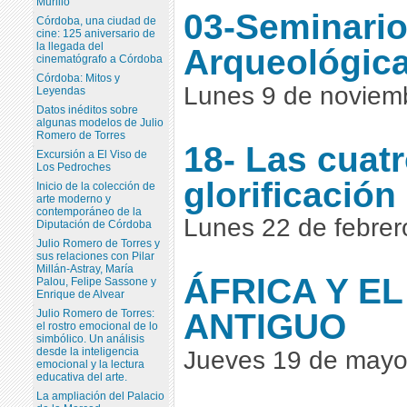
Murillo
03-Seminari
Córdoba, una ciudad de
cine: 125 aniversario de
la llegada del
Arqueológic
cinematógrafo a Córdoba
Córdoba: Mitos y
Lunes 9 de noviem
Leyendas
Datos inéditos sobre
algunas modelos de Julio
Romero de Torres
18- Las cuat
Excursión a El Viso de
Los Pedroches
glorificación
Inicio de la colección de
arte moderno y
contemporáneo de la
Lunes 22 de febrer
Diputación de Córdoba
Julio Romero de Torres y
sus relaciones con Pilar
Millán-Astray, María
ÁFRICA Y E
Palou, Felipe Sassone y
Enrique de Alvear
ANTIGUO
Julio Romero de Torres:
el rostro emocional de lo
simbólico. Un análisis
desde la inteligencia
Jueves 19 de mayo
emocional y la lectura
educativa del arte.
La ampliación del Palacio