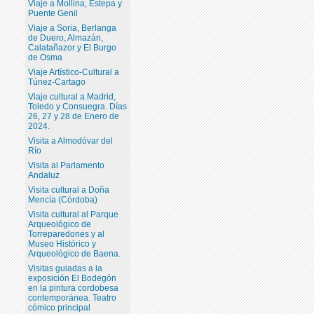
Viaje a Mollina, Estepa y
Puente Genil
Viaje a Soria, Berlanga
de Duero, Almazán,
Calatañazor y El Burgo
de Osma
Viaje Artístico-Cultural a
Túnez-Cartago
Viaje cultural a Madrid,
Toledo y Consuegra. Días
26, 27 y 28 de Enero de
2024.
Visita a Almodóvar del
Río
Visita al Parlamento
Andaluz
Visita cultural a Doña
Mencía (Córdoba)
Visita cultural al Parque
Arqueológico de
Torreparedones y al
Museo Histórico y
Arqueológico de Baena.
Visitas guiadas a la
exposición El Bodegón
en la pintura cordobesa
contemporánea. Teatro
cómico principal