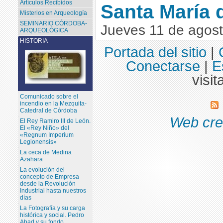
Artículos Recibidos
Santa María 
Misterios en Arqueología
SEMINARIO CÓRDOBA-
Jueves 11 de agos
ARQUEOLÓGICA
HISTORIA
Portada del sitio
|
Conectarse
|
E
visit
Comunicado sobre el
incendio en la Mezquita-
Catedral de Córdoba
Web cre
El Rey Ramiro III de León.
El «Rey Niño» del
«Regnum Imperium
Legionensis»
La ceca de Medina
Azahara
La evolución del
concepto de Empresa
desde la Revolución
Industrial hasta nuestros
días
La Fotografía y su carga
histórica y social. Pedro
Abad y su fondo