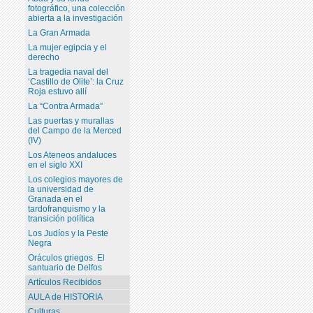
fotográfico, una colección
abierta a la investigación
La Gran Armada
La mujer egipcia y el
derecho
La tragedia naval del
‘Castillo de Olite’: la Cruz
Roja estuvo allí
La “Contra Armada”
Las puertas y murallas
del Campo de la Merced
(IV)
Los Ateneos andaluces
en el siglo XXI
Los colegios mayores de
la universidad de
Granada en el
tardofranquismo y la
transición política
Los Judíos y la Peste
Negra
Oráculos griegos. El
santuario de Delfos
Artículos Recibidos
AULA de HISTORIA
Culturas