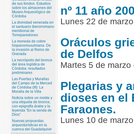
de sus fondos. Estudios
nº 11 año 20
sobre los almacenes del
Museo Arqueológico de
Córdoba
Lunes 22 de marzo
La divinidad venerada en
el santuario iberorromano
meridional de
Torreparedones
Oráculos gri
La moneda de cobre
hispanomusulmana. De
de Delfos
la invasión al Reino de
Granada
La necrópolis del bronce
Martes 5 de marzo
del área logística de
Córdoba: resultados
preliminares
Las Puertas y Murallas
Plegarias y 
del Campo de la Merced
de Córdoba (III): La
Muralla de la Villa
dioses en el 
Noticia sobre un molde y
una etiqueta de bronce,
Faraones.
con epigrafía árabe y la
leyenda “En la senda de
Dios”
Lunes 10 de marzo
Nuevas propuestas
arqueoturísticas en la
cuenca del Guadalquivir