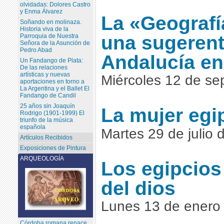
olvidadas: Dolores Castro
y Enma Álvarez
La «Geografí
Soñando en molinaza.
Historia viva de la
una sugerent
Parroquia de Nuestra
Señora de la Asunción de
Pedro Abad
Andalucía en
Un Fandango de Plata:
De las relaciones
artísticas y nuevas
Miércoles 12 de se
aportaciones en torno a
La Argentina y el Ballet El
Fandango de Candil
25 años sin Joaquín
La mujer egi
Rodrigo (1901-1999) El
triunfo de la música
española
Martes 29 de julio 
Artículos Recibidos
Exposiciones de Pintura
ARQUEOLOGÍA
Los egipcios
del dios
Lunes 13 de enero
Córdoba romana renace