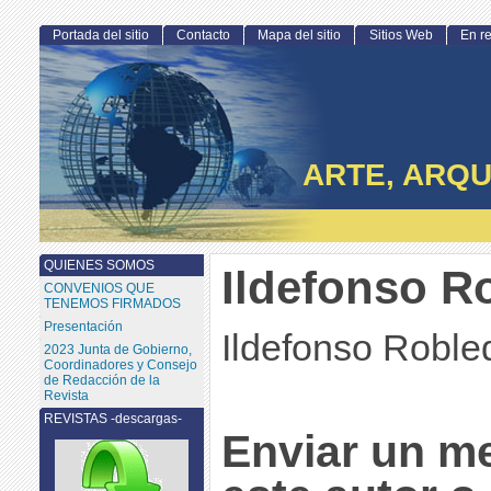
Portada del sitio
Contacto
Mapa del sitio
Sitios Web
En r
ARTE, ARQU
QUIENES SOMOS
Ildefonso R
CONVENIOS QUE
TENEMOS FIRMADOS
Presentación
Ildefonso Robl
2023 Junta de Gobierno,
Coordinadores y Consejo
de Redacción de la
Revista
REVISTAS -descargas-
Enviar un m