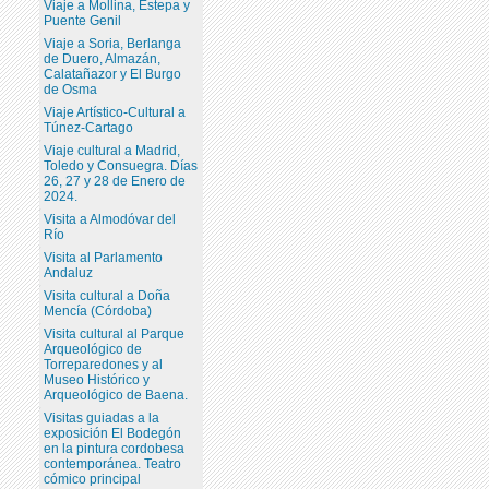
Viaje a Mollina, Estepa y
Puente Genil
Viaje a Soria, Berlanga
de Duero, Almazán,
Calatañazor y El Burgo
de Osma
Viaje Artístico-Cultural a
Túnez-Cartago
Viaje cultural a Madrid,
Toledo y Consuegra. Días
26, 27 y 28 de Enero de
2024.
Visita a Almodóvar del
Río
Visita al Parlamento
Andaluz
Visita cultural a Doña
Mencía (Córdoba)
Visita cultural al Parque
Arqueológico de
Torreparedones y al
Museo Histórico y
Arqueológico de Baena.
Visitas guiadas a la
exposición El Bodegón
en la pintura cordobesa
contemporánea. Teatro
cómico principal