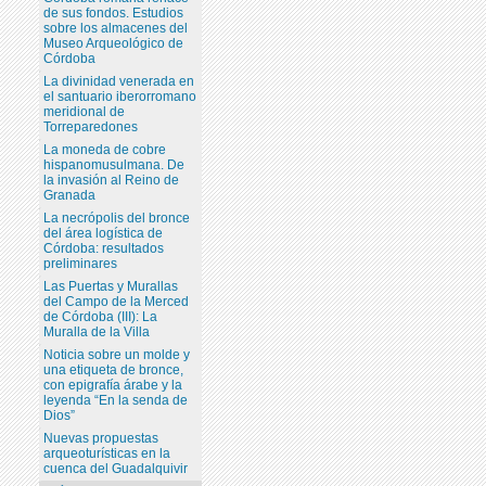
de sus fondos. Estudios
sobre los almacenes del
Museo Arqueológico de
Córdoba
La divinidad venerada en
el santuario iberorromano
meridional de
Torreparedones
La moneda de cobre
hispanomusulmana. De
la invasión al Reino de
Granada
La necrópolis del bronce
del área logística de
Córdoba: resultados
preliminares
Las Puertas y Murallas
del Campo de la Merced
de Córdoba (III): La
Muralla de la Villa
Noticia sobre un molde y
una etiqueta de bronce,
con epigrafía árabe y la
leyenda “En la senda de
Dios”
Nuevas propuestas
arqueoturísticas en la
cuenca del Guadalquivir