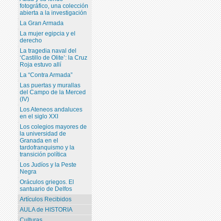
fotográfico, una colección
abierta a la investigación
La Gran Armada
La mujer egipcia y el
derecho
La tragedia naval del
‘Castillo de Olite’: la Cruz
Roja estuvo allí
La “Contra Armada”
Las puertas y murallas
del Campo de la Merced
(IV)
Los Ateneos andaluces
en el siglo XXI
Los colegios mayores de
la universidad de
Granada en el
tardofranquismo y la
transición política
Los Judíos y la Peste
Negra
Oráculos griegos. El
santuario de Delfos
Artículos Recibidos
AULA de HISTORIA
Culturas