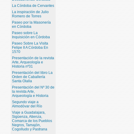
La Córdoba de Cervantes
La inspiración de Julio
Romero de Torres
Paseo por la Masonería
en Córdoba
Paseo sobre La
Inquisición en Córdoba
Paseo Sobre La Visita
Felipe II A Córdoba En
1570
Presentación de la revista
Arte, Arqueología e
Historia nº31
Presentación del libro La
Orden de Caballería
Santa Olalla
Presentación del Nº 30 de
la revista Arte,
Arqueología e Historia
Segundo viaje a
Almodóvar del Río
Viaje a Guadalajara,
Sigüenza, Atienza,
Comarca de los Pueblos
Negros, Tamajón,
Cogolludo y Pastrana