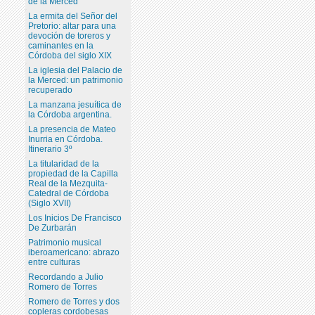
de la Merced
La ermita del Señor del
Pretorio: altar para una
devoción de toreros y
caminantes en la
Córdoba del siglo XIX
La iglesia del Palacio de
la Merced: un patrimonio
recuperado
La manzana jesuítica de
la Córdoba argentina.
La presencia de Mateo
Inurria en Córdoba.
Itinerario 3º
La titularidad de la
propiedad de la Capilla
Real de la Mezquita-
Catedral de Córdoba
(Siglo XVII)
Los Inicios De Francisco
De Zurbarán
Patrimonio musical
iberoamericano: abrazo
entre culturas
Recordando a Julio
Romero de Torres
Romero de Torres y dos
copleras cordobesas