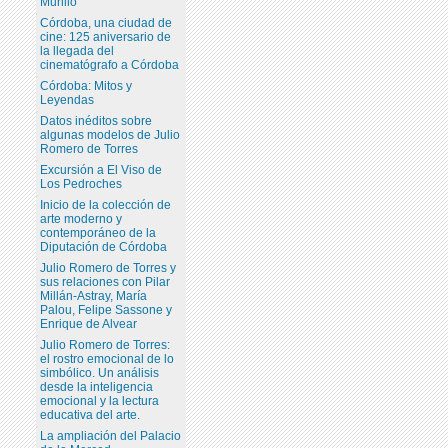
Murillo
Córdoba, una ciudad de
cine: 125 aniversario de
la llegada del
cinematógrafo a Córdoba
Córdoba: Mitos y
Leyendas
Datos inéditos sobre
algunas modelos de Julio
Romero de Torres
Excursión a El Viso de
Los Pedroches
Inicio de la colección de
arte moderno y
contemporáneo de la
Diputación de Córdoba
Julio Romero de Torres y
sus relaciones con Pilar
Millán-Astray, María
Palou, Felipe Sassone y
Enrique de Alvear
Julio Romero de Torres:
el rostro emocional de lo
simbólico. Un análisis
desde la inteligencia
emocional y la lectura
educativa del arte.
La ampliación del Palacio