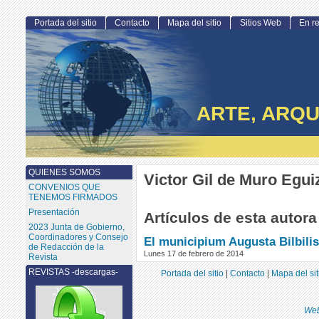
Portada del sitio
Contacto
Mapa del sitio
Sitios Web
En r
ARTE, ARQU
QUIENES SOMOS
Victor Gil de Muro Egui
CONVENIOS QUE
TENEMOS FIRMADOS
Presentación
Artículos de esta autora
2023 Junta de Gobierno,
Coordinadores y Consejo
El municipium Augusta Bilbilis
de Redacción de la
Lunes 17 de febrero de 2014
Revista
REVISTAS -descargas-
Portada del sitio
|
Contacto
|
Mapa del sit
Web