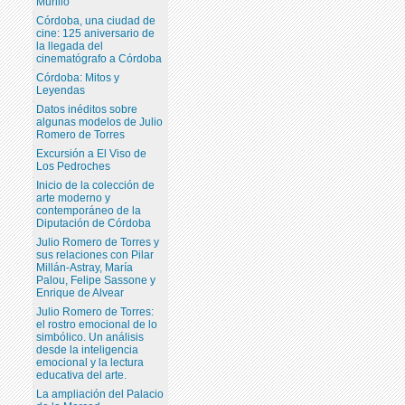
Murillo
Córdoba, una ciudad de
cine: 125 aniversario de
la llegada del
cinematógrafo a Córdoba
Córdoba: Mitos y
Leyendas
Datos inéditos sobre
algunas modelos de Julio
Romero de Torres
Excursión a El Viso de
Los Pedroches
Inicio de la colección de
arte moderno y
contemporáneo de la
Diputación de Córdoba
Julio Romero de Torres y
sus relaciones con Pilar
Millán-Astray, María
Palou, Felipe Sassone y
Enrique de Alvear
Julio Romero de Torres:
el rostro emocional de lo
simbólico. Un análisis
desde la inteligencia
emocional y la lectura
educativa del arte.
La ampliación del Palacio