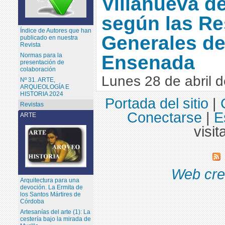
Villanueva d
según las R
Índice de Autores que han
Generales de
publicado en nuestra
Revista
Ensenada
Normas para la
presentación de
colaboración
Lunes 28 de abril 
Nº 31. ARTE,
ARQUEOLOGÍA E
HISTORIA 2024
Portada del sitio
|
Revistas
Conectarse
|
E
ARTE
visit
Web cre
Arquitectura para una
devoción. La Ermita de
los Santos Mártires de
Córdoba
Artesanías del arte (1): La
cestería bajo la mirada de