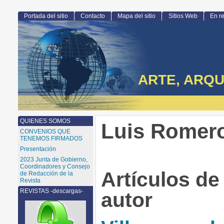
Portada del sitio
Contacto
Mapa del sitio
Sitios Web
En r
ARTE, ARQU
QUIENES SOMOS
Luis Romer
CONVENIOS QUE
TENEMOS FIRMADOS
Presentación
2023 Junta de Gobierno,
Coordinadores y Consejo
Artículos de
de Redacción de la
Revista
REVISTAS -descargas-
autor