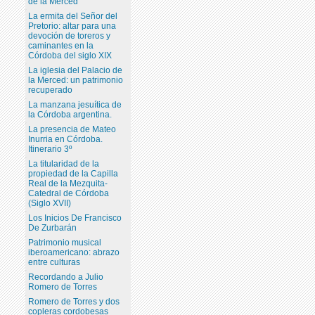
de la Merced
La ermita del Señor del
Pretorio: altar para una
devoción de toreros y
caminantes en la
Córdoba del siglo XIX
La iglesia del Palacio de
la Merced: un patrimonio
recuperado
La manzana jesuítica de
la Córdoba argentina.
La presencia de Mateo
Inurria en Córdoba.
Itinerario 3º
La titularidad de la
propiedad de la Capilla
Real de la Mezquita-
Catedral de Córdoba
(Siglo XVII)
Los Inicios De Francisco
De Zurbarán
Patrimonio musical
iberoamericano: abrazo
entre culturas
Recordando a Julio
Romero de Torres
Romero de Torres y dos
copleras cordobesas