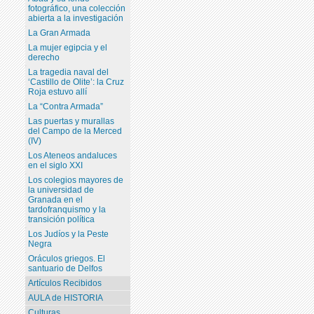
fotográfico, una colección
abierta a la investigación
La Gran Armada
La mujer egipcia y el
derecho
La tragedia naval del
‘Castillo de Olite’: la Cruz
Roja estuvo allí
La “Contra Armada”
Las puertas y murallas
del Campo de la Merced
(IV)
Los Ateneos andaluces
en el siglo XXI
Los colegios mayores de
la universidad de
Granada en el
tardofranquismo y la
transición política
Los Judíos y la Peste
Negra
Oráculos griegos. El
santuario de Delfos
Artículos Recibidos
AULA de HISTORIA
Culturas