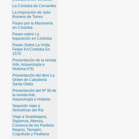
La Córdoba de Cervantes
La inspiración de Julio
Romero de Torres
Paseo por la Masonería
en Córdoba
Paseo sobre La
Inquisición en Córdoba
Paseo Sobre La Visita
Felipe II A Córdoba En
1570
Presentación de la revista
Arte, Arqueología e
Historia nº31
Presentación del libro La
Orden de Caballería
Santa Olalla
Presentación del Nº 30 de
la revista Arte,
Arqueología e Historia
Segundo viaje a
Almodóvar del Río
Viaje a Guadalajara,
Sigüenza, Atienza,
Comarca de los Pueblos
Negros, Tamajón,
Cogolludo y Pastrana