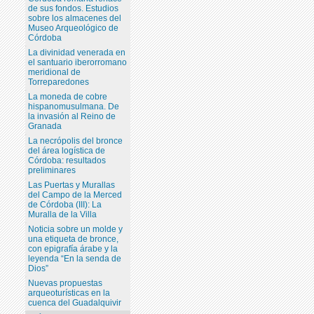
de sus fondos. Estudios
sobre los almacenes del
Museo Arqueológico de
Córdoba
La divinidad venerada en
el santuario iberorromano
meridional de
Torreparedones
La moneda de cobre
hispanomusulmana. De
la invasión al Reino de
Granada
La necrópolis del bronce
del área logística de
Córdoba: resultados
preliminares
Las Puertas y Murallas
del Campo de la Merced
de Córdoba (III): La
Muralla de la Villa
Noticia sobre un molde y
una etiqueta de bronce,
con epigrafía árabe y la
leyenda “En la senda de
Dios”
Nuevas propuestas
arqueoturísticas en la
cuenca del Guadalquivir