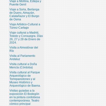
Viaje a Mollina, Estepa y
Puente Genil
Viaje a Soria, Berlanga
de Duero, Almazán,
Calatañazor y El Burgo
de Osma
Viaje Artístico-Cultural a
Túnez-Cartago
Viaje cultural a Madrid,
Toledo y Consuegra. Días
26, 27 y 28 de Enero de
2024.
Visita a Almodóvar del
Río
Visita al Parlamento
Andaluz
Visita cultural a Doña
Mencía (Córdoba)
Visita cultural al Parque
Arqueológico de
Torreparedones y al
Museo Histórico y
Arqueológico de Baena.
Visitas guiadas a la
exposición El Bodegón
en la pintura cordobesa
contemporánea. Teatro
cómico principal