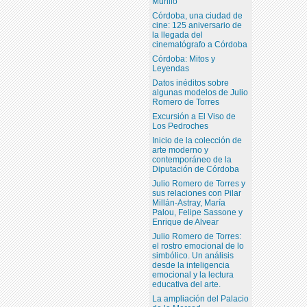
Murillo
Córdoba, una ciudad de
cine: 125 aniversario de
la llegada del
cinematógrafo a Córdoba
Córdoba: Mitos y
Leyendas
Datos inéditos sobre
algunas modelos de Julio
Romero de Torres
Excursión a El Viso de
Los Pedroches
Inicio de la colección de
arte moderno y
contemporáneo de la
Diputación de Córdoba
Julio Romero de Torres y
sus relaciones con Pilar
Millán-Astray, María
Palou, Felipe Sassone y
Enrique de Alvear
Julio Romero de Torres:
el rostro emocional de lo
simbólico. Un análisis
desde la inteligencia
emocional y la lectura
educativa del arte.
La ampliación del Palacio