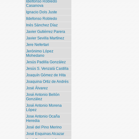
Idelfonso Robledo
Casanova
Ignacio Dols Juste
Ildefonso Robledo
Inés Sánchez Díaz
Javier Gutiérrez Parera
Javier Sevilla Martínez
Jere Nefertari
Jerónimo López
Mohedano
Jesús Padilla González
Jesús S. Venzalá Castilla
Joaquín Gómez de Hita
Joaquina Ortiz de Andrés
José Álvarez
José Antonio Bellón
González
José Antonio Morena
López
Jose Antonio Ocaña
Heredia
José del Pino Merino
José Esquinas Alcazar