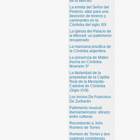
de la Merced
La ermita del Señor del
Pretorio: altar para una
devoción de toreros y
caminantes en la
Córdoba del siglo XIX
La iglesia del Palacio de
la Merced: un patrimonio
recuperado
La manzana jesuítica de
la Córdoba argentina.
La presencia de Mateo
Inurria en Córdoba.
Itinerario 3º
La titularidad de la
propiedad de la Capilla
Real de la Mezquita-
Catedral de Córdoba
(Siglo XVII)
Los Inicios De Francisco
De Zurbarán
Patrimonio musical
iberoamericano: abrazo
entre culturas
Recordando a Julio
Romero de Torres
Romero de Torres y dos
copleras cordobesas