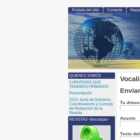
Portada del sitio
Contacto
Mapa 
QUIENES SOMOS
Vocali
CONVENIOS QUE
TENEMOS FIRMADOS
Enviar
Presentación
2023 Junta de Gobierno,
Tu direcc
Coordinadores y Consejo
de Redacción de la
Revista
Asunto
REVISTAS -descargas-
Texto de