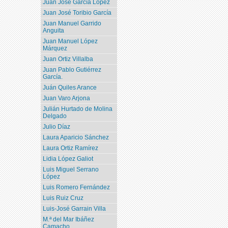
Juan José García López
Juan José Toribio García
Juan Manuel Garrido
Anguita
Juan Manuel López
Márquez
Juan Ortiz Villalba
Juan Pablo Gutiérrez
García.
Juán Quiles Arance
Juan Varo Arjona
Julián Hurtado de Molina
Delgado
Julio Díaz
Laura Aparicio Sánchez
Laura Ortiz Ramírez
Lidia López Galiot
Luis Miguel Serrano
López
Luis Romero Fernández
Luis Ruiz Cruz
Luis-José Garrain Villa
M.ª del Mar Ibáñez
Camacho