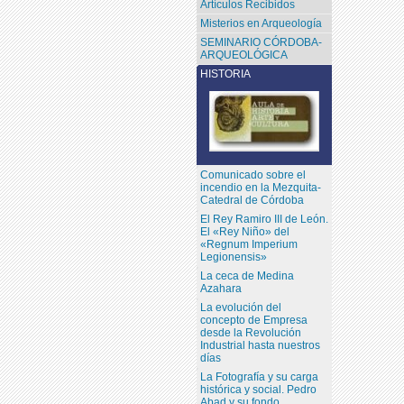
Artículos Recibidos
Misterios en Arqueología
SEMINARIO CÓRDOBA-
ARQUEOLÓGICA
HISTORIA
Comunicado sobre el
incendio en la Mezquita-
Catedral de Córdoba
El Rey Ramiro III de León.
El «Rey Niño» del
«Regnum Imperium
Legionensis»
La ceca de Medina
Azahara
La evolución del
concepto de Empresa
desde la Revolución
Industrial hasta nuestros
días
La Fotografía y su carga
histórica y social. Pedro
Abad y su fondo