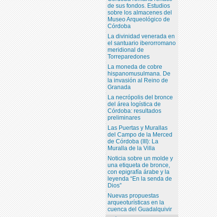
de sus fondos. Estudios
sobre los almacenes del
Museo Arqueológico de
Córdoba
La divinidad venerada en
el santuario iberorromano
meridional de
Torreparedones
La moneda de cobre
hispanomusulmana. De
la invasión al Reino de
Granada
La necrópolis del bronce
del área logística de
Córdoba: resultados
preliminares
Las Puertas y Murallas
del Campo de la Merced
de Córdoba (III): La
Muralla de la Villa
Noticia sobre un molde y
una etiqueta de bronce,
con epigrafía árabe y la
leyenda “En la senda de
Dios”
Nuevas propuestas
arqueoturísticas en la
cuenca del Guadalquivir