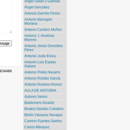
Angel Galán y Galindo
Ángel González
Antonia Garrido Flores
Antonio Barragán
Moriana
Antonio Cantero Muñoz
Antonio J. Arrebola
Moreno
Antonio Jesús González
Pérez
Antonio Justo Elvira
Antonio Luis Espejo
Galiani
634486
Antonio Prieto Navarro
Antonio Roldán García
Antonio Romero Alonso
AULA DE HISTORIA
Autores Varios
Baldomero Alcaide
Beatriz Gavilán Ceballos
Belén Vázquez Navajas
Camino Fuertes-Santos
Carlos Márquez