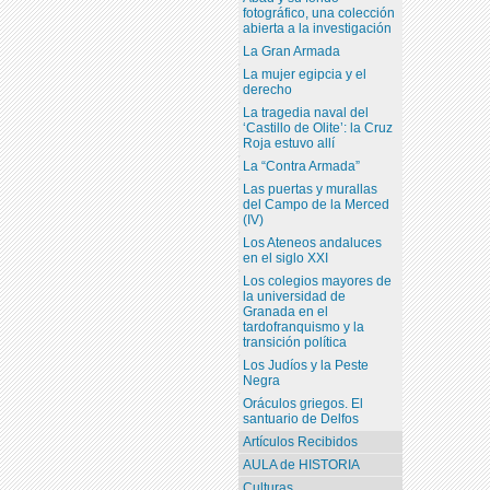
fotográfico, una colección
abierta a la investigación
La Gran Armada
La mujer egipcia y el
derecho
La tragedia naval del
‘Castillo de Olite’: la Cruz
Roja estuvo allí
La “Contra Armada”
Las puertas y murallas
del Campo de la Merced
(IV)
Los Ateneos andaluces
en el siglo XXI
Los colegios mayores de
la universidad de
Granada en el
tardofranquismo y la
transición política
Los Judíos y la Peste
Negra
Oráculos griegos. El
santuario de Delfos
Artículos Recibidos
AULA de HISTORIA
Culturas