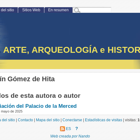
del sitio
Sitios Web
En resumen
ARTE, ARQUEOLOGÍA e HISTOR
ín Gómez de Hita
los de esta autora o autor
iación del Palacio de la Merced
e mayo de 2025
 del sitio
|
Contacto
|
Mapa del sitio
|
Conectarse
|
Estadísticas de visitas
|
visitas:
1
?
ES
Web creada por Nando