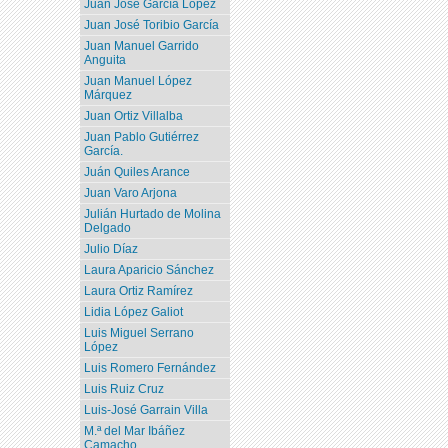
Juan José García López
Juan José Toribio García
Juan Manuel Garrido
Anguita
Juan Manuel López
Márquez
Juan Ortiz Villalba
Juan Pablo Gutiérrez
García.
Juán Quiles Arance
Juan Varo Arjona
Julián Hurtado de Molina
Delgado
Julio Díaz
Laura Aparicio Sánchez
Laura Ortiz Ramírez
Lidia López Galiot
Luis Miguel Serrano
López
Luis Romero Fernández
Luis Ruiz Cruz
Luis-José Garrain Villa
M.ª del Mar Ibáñez
Camacho