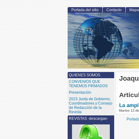
Portada del sitio
Contacto
Mapa 
QUIENES SOMOS
Joaqu
CONVENIOS QUE
TENEMOS FIRMADOS
Presentación
Artícu
2023 Junta de Gobierno,
Coordinadores y Consejo
La ampl
de Redacción de la
Martes 13 d
Revista
REVISTAS -descargas-
Portada