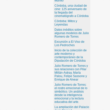
Murillo
Córdoba, una ciudad de
cine: 125 aniversario de
la llegada del
cinematógrafo a Córdoba
Córdoba: Mitos y
Leyendas
Datos inéditos sobre
algunas modelos de Julio
Romero de Torres
Excursión a El Viso de
Los Pedroches
Inicio de la colección de
arte moderno y
contemporáneo de la
Diputación de Córdoba
Julio Romero de Torres y
sus relaciones con Pilar
Millán-Astray, María
Palou, Felipe Sassone y
Enrique de Alvear
Julio Romero de Torres:
el rostro emocional de lo
simbólico. Un análisis
desde la inteligencia
emocional y la lectura
educativa del arte.
La ampliación del Palacio