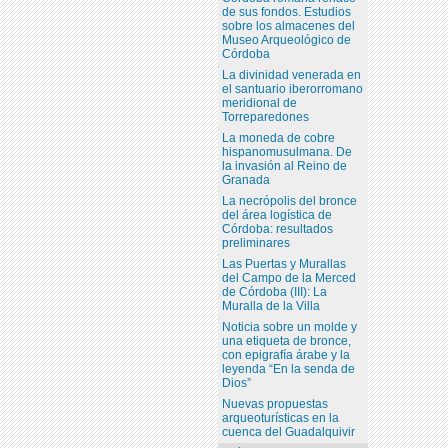
de sus fondos. Estudios
sobre los almacenes del
Museo Arqueológico de
Córdoba
La divinidad venerada en
el santuario iberorromano
meridional de
Torreparedones
La moneda de cobre
hispanomusulmana. De
la invasión al Reino de
Granada
La necrópolis del bronce
del área logística de
Córdoba: resultados
preliminares
Las Puertas y Murallas
del Campo de la Merced
de Córdoba (III): La
Muralla de la Villa
Noticia sobre un molde y
una etiqueta de bronce,
con epigrafía árabe y la
leyenda “En la senda de
Dios”
Nuevas propuestas
arqueoturísticas en la
cuenca del Guadalquivir