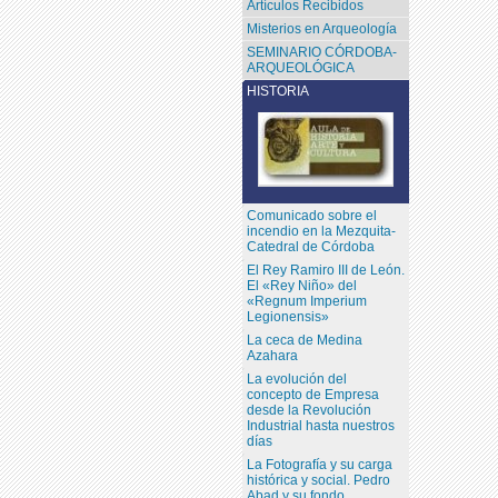
Artículos Recibidos
Misterios en Arqueología
SEMINARIO CÓRDOBA-
ARQUEOLÓGICA
HISTORIA
Comunicado sobre el
incendio en la Mezquita-
Catedral de Córdoba
El Rey Ramiro III de León.
El «Rey Niño» del
«Regnum Imperium
Legionensis»
La ceca de Medina
Azahara
La evolución del
concepto de Empresa
desde la Revolución
Industrial hasta nuestros
días
La Fotografía y su carga
histórica y social. Pedro
Abad y su fondo