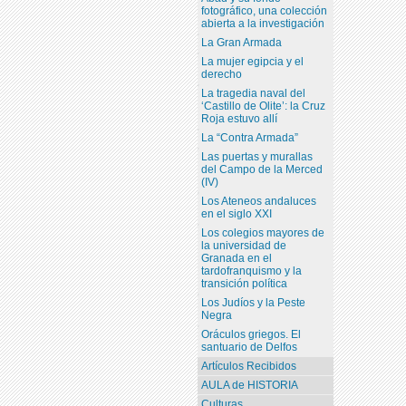
fotográfico, una colección
abierta a la investigación
La Gran Armada
La mujer egipcia y el
derecho
La tragedia naval del
‘Castillo de Olite’: la Cruz
Roja estuvo allí
La “Contra Armada”
Las puertas y murallas
del Campo de la Merced
(IV)
Los Ateneos andaluces
en el siglo XXI
Los colegios mayores de
la universidad de
Granada en el
tardofranquismo y la
transición política
Los Judíos y la Peste
Negra
Oráculos griegos. El
santuario de Delfos
Artículos Recibidos
AULA de HISTORIA
Culturas