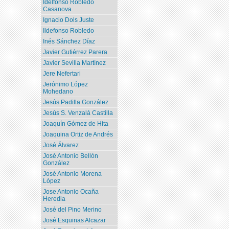
Idelfonso Robledo
Casanova
Ignacio Dols Juste
Ildefonso Robledo
Inés Sánchez Díaz
Javier Gutiérrez Parera
Javier Sevilla Martínez
Jere Nefertari
Jerónimo López
Mohedano
Jesús Padilla González
Jesús S. Venzalá Castilla
Joaquín Gómez de Hita
Joaquina Ortiz de Andrés
José Álvarez
José Antonio Bellón
González
José Antonio Morena
López
Jose Antonio Ocaña
Heredia
José del Pino Merino
José Esquinas Alcazar