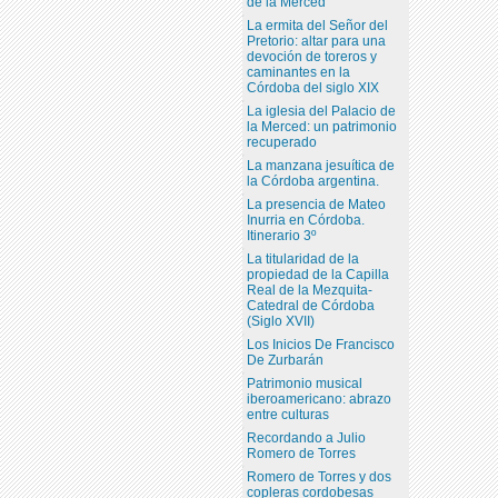
de la Merced
La ermita del Señor del
Pretorio: altar para una
devoción de toreros y
caminantes en la
Córdoba del siglo XIX
La iglesia del Palacio de
la Merced: un patrimonio
recuperado
La manzana jesuítica de
la Córdoba argentina.
La presencia de Mateo
Inurria en Córdoba.
Itinerario 3º
La titularidad de la
propiedad de la Capilla
Real de la Mezquita-
Catedral de Córdoba
(Siglo XVII)
Los Inicios De Francisco
De Zurbarán
Patrimonio musical
iberoamericano: abrazo
entre culturas
Recordando a Julio
Romero de Torres
Romero de Torres y dos
copleras cordobesas