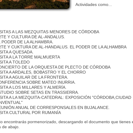
Actividades como...
VISITAS A LAS MEZQUITAS MENORES DE CÓRDOBA
RTE Y CULTURA DE AL-ANDALUS.
L PODER DE LA ALHAMBRA.
ARTE Y CUKTURA DE AL-HANDALUS. EL PODER DE LA ALHAMBRA
ISITA A QUESADA.
ISITA A LA TORRE MALMUERTA
ISITA A TOLEDO
CONCIERTO DE LA ORQUESTA DE PLECTO DE CÓRDOBA
ISITA A ARDALES, BOBASTRO Y EL CHORRO
ISITA A AGUILAR DE LA FRONTERA.
CONFERENCIA SOBRE MATEO INURRIA.
ISITA A LOS MILLARES Y ALMERÍA.
ESTUDIO SOBRE SETAS EN TRASSIERRA.
ISITA A LA MEZQUITA-CATEDRAL: EXPOSICIÓN "CÓRDOBA,CIUDAD
NVENTUAL"
REUNIÓN ANUAL DE CORRESPONSALES EN BUJALANCE.
ISITA CULTURAL POR RUMANÍA
lo encontrarás pormenorizado, descargando el documento que tienes e
s de abajo.