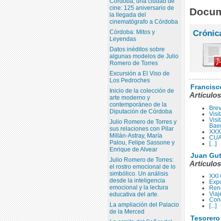
Córdoba, una ciudad de
cine: 125 aniversario de
Docum
la llegada del
cinematógrafo a Córdoba
Córdoba: Mitos y
Crónic
Leyendas
Datos inéditos sobre
algunas modelos de Julio
Romero de Torres
Excursión a El Viso de
Los Pedroches
Francis
Inicio de la colección de
Artículos
arte moderno y
contemporáneo de la
Brev
Diputación de Córdoba
Visi
Visi
Julio Romero de Torres y
Bae
sus relaciones con Pilar
XXX 
Millán-Astray, María
CUA
Palou, Felipe Sassone y
[...]
Enrique de Alvear
Juan Gut
Julio Romero de Torres:
Artículos
el rostro emocional de lo
simbólico. Un análisis
XXI 
desde la inteligencia
Expo
emocional y la lectura
Reno
Viaj
educativa del arte.
Conq
La ampliación del Palacio
[...]
de la Merced
Tesorero