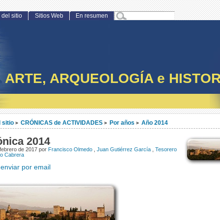
del sitio
Sitios Web
En resumen
ARTE, ARQUEOLOGÍA e HISTOR
 sitio
CRÓNICAS de ACTIVIDADES
Por años
Año 2014
>
>
>
ónica 2014
febrero de 2017 por
Francisco Olmedo
,
Juan Gutiérrez García
,
Tesorero
ro Cabrera
enviar por email