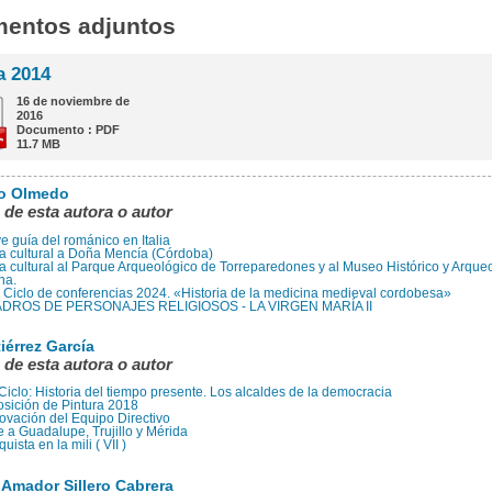
entos adjuntos
a 2014
16 de noviembre de
2016
Documento : PDF
11.7 MB
co Olmedo
 de esta autora o autor
e guía del románico en Italia
ta cultural a Doña Mencía (Córdoba)
ta cultural al Parque Arqueológico de Torreparedones y al Museo Histórico y Arque
na.
Ciclo de conferencias 2024. «Historia de la medicina medieval cordobesa»
DROS DE PERSONAJES RELIGIOSOS - LA VIRGEN MARÍA II
iérrez García
 de esta autora o autor
Ciclo: Historia del tiempo presente. Los alcaldes de la democracia
sición de Pintura 2018
vación del Equipo Directivo
e a Guadalupe, Trujillo y Mérida
uista en la mili ( VII )
 Amador Sillero Cabrera