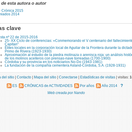
 de esta autora o autor
- Crónica 2015
miados 2014
as clave
sta nº 22 de 2015-2016
25- XX Ciclo de conferencias: «Conmemorando el V centenario del fallecimien
Capitan"
Élites locales en la corporación local de Aguilar de la Frontera durante la dicta
Primo de Rivera (1923-1930)
Aproximación al estudio de la piedra molinaza o arenisca roja: un análisis histó
de los molinos aceiteros con prensas-nave torreadas (1700-1900)
Córdoba y su provincia en los noticiarios No-Do (1943-1981)
La fundación de la compañía cementera Asland-Córdoba, S.A. (1928-1931)
 del sitio
|
Contacto
|
Mapa del sitio
|
Conectarse
|
Estadísticas de visitas
|
visitas:
1
?
ES
CRÓNICAS de ACTIVIDADES
Por años
Año 2014
Web creada por Nando