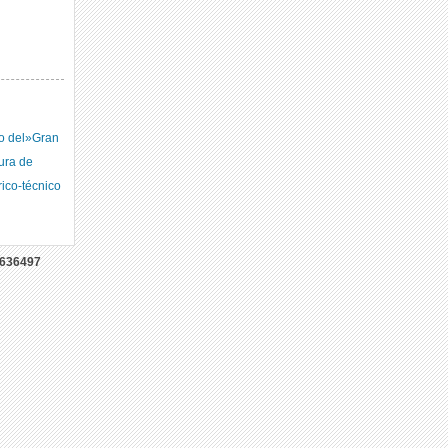
to del»Gran
dura de
rico-técnico
636497