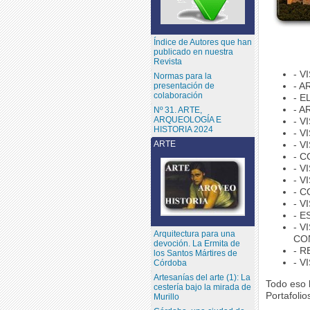
Índice de Autores que han
publicado en nuestra
Revista
- 
Normas para la
- A
presentación de
colaboración
- E
- 
Nº 31. ARTE,
ARQUEOLOGÍA E
- V
HISTORIA 2024
- V
ARTE
- V
- 
- V
- V
- 
- V
- 
- V
Arquitectura para una
CO
devoción. La Ermita de
- 
los Santos Mártires de
- V
Córdoba
Artesanías del arte (1): La
Todo eso 
cestería bajo la mirada de
Portafolio
Murillo