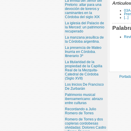
La ermita del Señor del
Artículos
Pretorio: altar para una
devoción de toreros y
03A
caminantes en la
Pre
Córdoba del siglo XIX
[...]
La iglesia del Palacio de
Palabr
la Merced: un patrimonio
recuperado
Revi
La manzana jesuítica de
la Córdoba argentina.
La presencia de Mateo
Inurria en Córdoba.
Itinerario 3º
La titularidad de la
propiedad de la Capilla
Real de la Mezquita-
Catedral de Córdoba
Portada
(Siglo XVII)
Los Inicios De Francisco
De Zurbarán
Patrimonio musical
iberoamericano: abrazo
entre culturas
Recordando a Julio
Romero de Torres
Romero de Torres y dos
copleras cordobesas
olvidadas: Dolores Castro