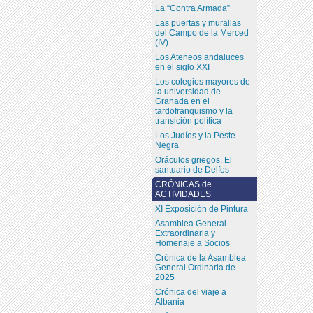
La “Contra Armada”
Las puertas y murallas
del Campo de la Merced
(IV)
Los Ateneos andaluces
en el siglo XXI
Los colegios mayores de
la universidad de
Granada en el
tardofranquismo y la
transición política
Los Judíos y la Peste
Negra
Oráculos griegos. El
santuario de Delfos
CRÓNICAS de
ACTIVIDADES
XI Exposición de Pintura
Asamblea General
Extraordinaria y
Homenaje a Socios
Crónica de la Asamblea
General Ordinaria de
2025
Crónica del viaje a
Albania