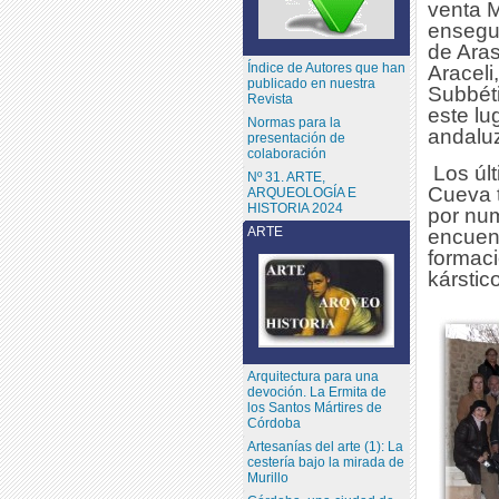
venta M
ensegui
de Aras
Índice de Autores que han
Araceli
publicado en nuestra
Subbéti
Revista
este lu
Normas para la
andalu
presentación de
colaboración
Los úl
Nº 31. ARTE,
Cueva t
ARQUEOLOGÍA E
HISTORIA 2024
por num
ARTE
encuent
formac
kárstic
Arquitectura para una
devoción. La Ermita de
los Santos Mártires de
Córdoba
Artesanías del arte (1): La
cestería bajo la mirada de
Murillo