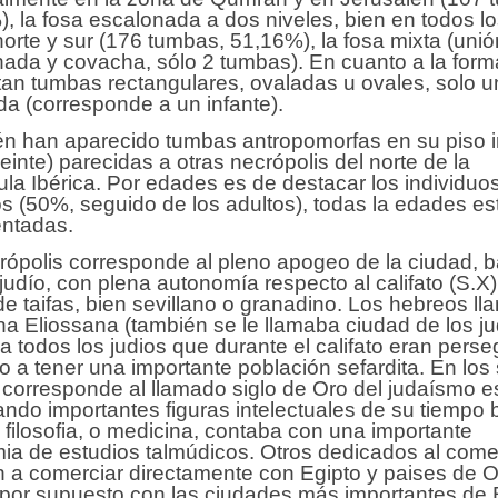
, la fosa escalonada a dos niveles, bien en todos l
norte y sur (176 tumbas, 51,16%), la fosa mixta (uni
ada y covacha, sólo 2 tumbas). En cuanto a la form
an tumbas rectangulares, ovaladas u ovales, solo u
a (corresponde a un infante).
n han aparecido tumbas antropomorfas en su piso in
einte) parecidas a otras necrópolis del norte de la
la Ibérica. Por edades es de destacar los individuo
 (50%, seguido de los adultos), todas la edades es
entadas.
rópolis corresponde al pleno apogeo de la ciudad, b
 judío, con plena autonomía respecto al califato (S.X)
de taifas, bien sevillano o granadino. Los hebreos l
a Eliossana (también se le llamaba ciudad de los ju
a todos los judios que durante el califato eran perse
o a tener una importante población sefardita. En los 
I corresponde al llamado siglo de Oro del judaísmo e
ndo importantes figuras intelectuales de su tiempo 
 filosofia, o medicina, contaba con una importante
a de estudios talmúdicos. Otros dedicados al come
n a comerciar directamente con Egipto y paises de O
 por supuesto con las ciudades más importantes de