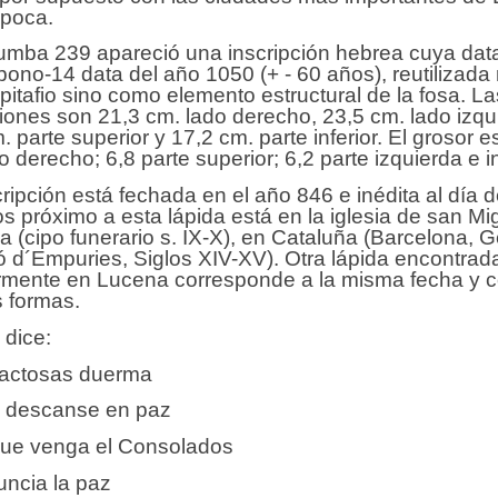
época.
tumba 239 apareció una inscripción hebrea cuya dat
bono-14 data del año 1050 (+ - 60 años), reutilizada
itafio sino como elemento estructural de la fosa. La
iones son 21,3 cm.
lado derecho, 23,5 cm. lado izqu
. parte superior y 17,2 cm. parte inferior. El grosor e
o derecho; 6,8 parte superior; 6,2 parte izquierda e in
ripción está fechada en el año 846 e inédita al día d
s próximo a esta lápida está en la iglesia de san Mi
 (cipo funerario s. IX-X), en Cataluña (Barcelona, 
ó d´Empuries, Siglos XIV-XV). Otra lápida encontrad
rmente en Lucena corresponde a la misma fecha y c
 formas.
 dice:
Lactosas duerma
, descanse en paz
que venga el Consolados
ncia la paz