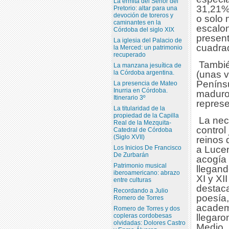
La ermita del Señor del
31,21%)
Pretorio: altar para una
devoción de toreros y
o solo 
caminantes en la
escalon
Córdoba del siglo XIX
present
La iglesia del Palacio de
cuadrad
la Merced: un patrimonio
recuperado
Tambié
La manzana jesuítica de
la Córdoba argentina.
(unas v
Penínsu
La presencia de Mateo
Inurria en Córdoba.
maduros
Itinerario 3º
repres
La titularidad de la
propiedad de la Capilla
La nec
Real de la Mezquita-
control
Catedral de Córdoba
(Siglo XVII)
reinos 
a Lucen
Los Inicios De Francisco
De Zurbarán
acogía 
Patrimonio musical
llegand
iberoamericano: abrazo
XI y XI
entre culturas
destaca
Recordando a Julio
poesía,
Romero de Torres
academi
Romero de Torres y dos
llegaro
copleras cordobesas
olvidadas: Dolores Castro
Medio,