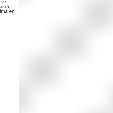
 se
cena,
tima en