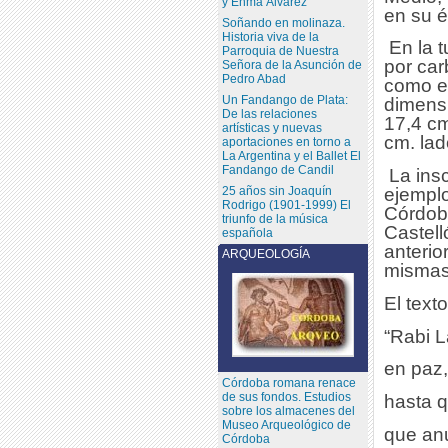
y Enma Álvarez
en su 
Soñando en molinaza.
Historia viva de la
En la 
Parroquia de Nuestra
por car
Señora de la Asunción de
Pedro Abad
como ep
Un Fandango de Plata:
dimens
De las relaciones
17,4 cm
artísticas y nuevas
cm. lad
aportaciones en torno a
La Argentina y el Ballet El
Fandango de Candil
La insc
25 años sin Joaquín
ejemplo
Rodrigo (1901-1999) El
Córdoba
triunfo de la música
Castell
española
anterio
ARQUEOLOGÍA
mismas
El texto
“Rabi 
en paz
Córdoba romana renace
de sus fondos. Estudios
hasta 
sobre los almacenes del
Museo Arqueológico de
que anu
Córdoba