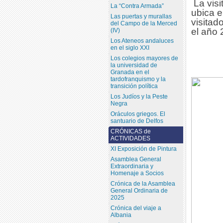
La visi
La “Contra Armada”
ubica e
Las puertas y murallas
visitad
del Campo de la Merced
el año 
(IV)
Los Ateneos andaluces
en el siglo XXI
Los colegios mayores de
la universidad de
Granada en el
tardofranquismo y la
transición política
Los Judíos y la Peste
Negra
Oráculos griegos. El
santuario de Delfos
CRÓNICAS de
ACTIVIDADES
XI Exposición de Pintura
Asamblea General
Extraordinaria y
Homenaje a Socios
Crónica de la Asamblea
General Ordinaria de
2025
Crónica del viaje a
Albania