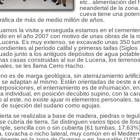
etc.. alimentación del
neandertal de la zona.
cueva tiene una poten
gráfica de más de medio millón de años.
uamos la visita y enseguida estamos en el cementeri
do en el año 2007 con motivo de unas obras de la 
 Lucena. Es muy extenso, se excavado unas 350 tu
ondientes al período califal y primeras taifas (Siglos 
tuado junto a los antiguos depósitos de agua potable
imas casas construidas al sur de Lucena, los terreno
ales, se les llama Cerro Hacho.
eno es de marga geológica, sin aterrazamiento artifici
se adaptan al mismo. Están orientadas de oeste a e
erposiciones, el enterramiento es de inhumación, en
a individual, en posición decúbito supino, con la car
 al este, no existe ajuar ni elementos personales, 
 de sujeción del sudario como agujas.
ierta se realizaba a base de madera, piedras o tegul
se cubría de tierra. Se distinguen varios tipos de fos
mple, sencilla con o sin cubierta (61 tumbas, 17,63%)
 covacha o nicho lateral, muy común en el Mediter
almente en la zona de Qumran y en Jerusalén (107 