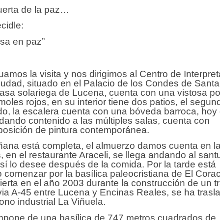
uerta de la paz…
cidle:
sa en paz”
uamos la visita y nos dirigimos al Centro de Interpre
iudad, situado en el Palacio de los Condes de Santa
asa solariega de Lucena, cuenta con una vistosa p
oles rojos, en su interior tiene dos patios, el segun
do, la escalera cuenta con una bóveda barroca, hoy 
 dando contenido a las múltiples salas, cuenta con
posición de pintura contemporánea.
ana está completa, el almuerzo damos cuenta en la
, en el restaurante Araceli, se llega andando al sant
sí lo desee después de la comida. Por la tarde está
o comenzar por la basílica paleocristiana de El Cora
erta en el año 2003 durante la construcción de un 
via A-45 entre Lucena y Encinas Reales, se ha tras
gono industrial La Viñuela.
pone de una basílica de 747 metros cuadrados de