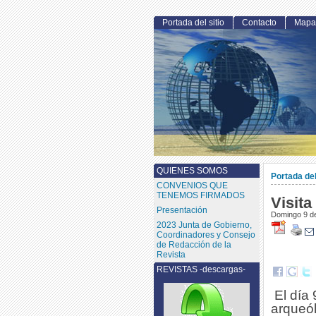
Portada del sitio
Contacto
Mapa 
QUIENES SOMOS
Portada del
CONVENIOS QUE
TENEMOS FIRMADOS
Visita
Presentación
Domingo 9 de
2023 Junta de Gobierno,
Coordinadores y Consejo
de Redacción de la
Revista
REVISTAS -descargas-
El día
arqueól