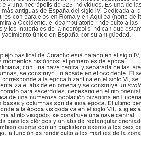
cie y una necrópolis de 325 individuos. Es una de la
s más antiguas de España del siglo IV. Dedicada al c
tires con paralelos en Roma y en Aquilea (norte de Ita
mira a Occidente, el deambulatorio rinde culto a las
as y los materiales de la necrópolis indican que esta
 yacimiento único en España por su antigüedad.
plejo basilical de Coracho está datado en el siglo IV
s momentos históricos: el primero es de época
tiniana, con una nave central y separada de las late
umnas, se construyó un ábside en el occidente. El 
 corresponde a la época bizantina en el siglo VI, se
ntaliza el ábside en omega y se construye un
synt
corrido para sacerdotes, necesario en el rito oriental
ica de una numerosa población bizantina en Lucena
 basas y columnas son de esta época. El último pe
onde a la época visigoda ya en el siglo VII, la iglesi
rma al rito visigodo, se construye una nave central
a para los clérigos y un ábside rectangular orientad
ambién cuenta con un baptisterio exento a los pies de
o, la función es rendir culto a los mártires de la zona