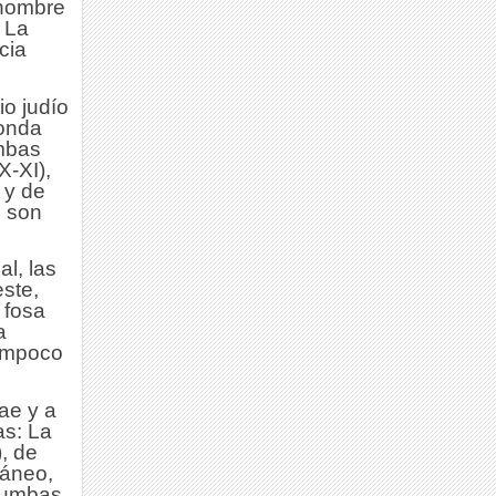
 hombre
 La
cia
o judío
ronda
mbas
X-XI),
 y de
s son
al, las
ste,
 fosa
a
tampoco
ae y a
as: La
, de
ráneo,
tumbas,