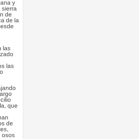
ñana y
 sierra
en de
ca de la
Desde
 las
izado
s las
lo
ajando
cargo
ilio
la, que
han
os de
es,
, osos