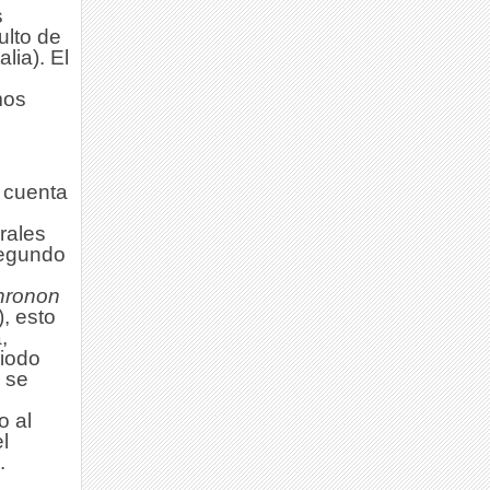
s
ulto de
lia). El
mos
, cuenta
rales
segundo
hronon
), esto
,
riodo
a se
o al
l
.