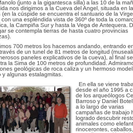
anolo (junto a la gigantesca silla) a las 10 de la ma
da nos dirigimos a la Cueva del Angel, situada en la
 (en la cúspide se encuentra el santuario de la Virg
, con una espléndida vista de 360º de toda la comar
ca, la Campiña Sur y hasta la Vega de Antequera. 
gar se contempla tierras de hasta cuatro provincias
zas).
timos 700 metros los hacemos andando, entrando en
ravés de un tunel de 81 metros de longitud (museal
erosos paneles explicativos de la cueva), al final se
ra la Sima de 100 metros de profundidad. Admiramo
iones geológicas de roca caliza y un hermoso mode
o y algunas estalagmitas.
En ella se viene trab
desde el año 1995 a 
de los arqueólogos Cec
Barroso y Daniel Botel
a lo largo de varias
campañas de trabajo 
logrado descubrir rest
animales como elefant
rinocerontes, caballos