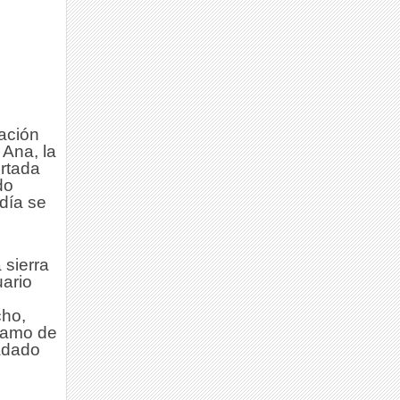
tación
 Ana, la
ortada
do
día se
 sierra
uario
cho,
tramo de
ladado