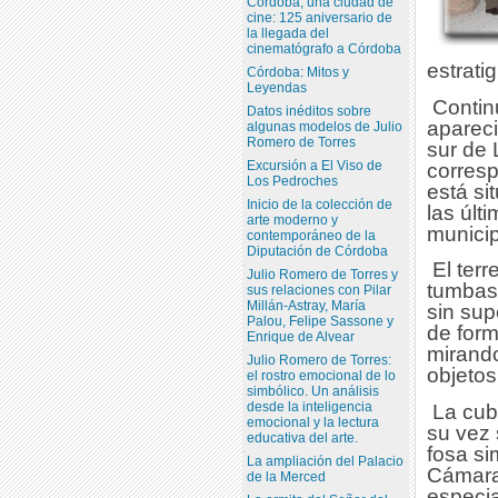
Córdoba, una ciudad de
cine: 125 aniversario de
la llegada del
cinematógrafo a Córdoba
estrati
Córdoba: Mitos y
Leyendas
Contin
Datos inéditos sobre
apareci
algunas modelos de Julio
Romero de Torres
sur de
Excursión a El Viso de
corresp
Los Pedroches
está si
Inicio de la colección de
las últ
arte moderno y
municip
contemporáneo de la
Diputación de Córdoba
El terr
Julio Romero de Torres y
tumbas 
sus relaciones con Pilar
Millán-Astray, María
sin sup
Palou, Felipe Sassone y
de form
Enrique de Alvear
mirando
Julio Romero de Torres:
objetos
el rostro emocional de lo
simbólico. Un análisis
desde la inteligencia
La cub
emocional y la lectura
su vez 
educativa del arte.
fosa si
La ampliación del Palacio
Cámara,
de la Merced
especi