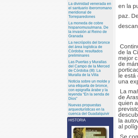
La divinidad venerada en
en la p
el santuario iberorromano
meridional de
paz. De
Torreparedones
La moneda de cobre
descan
hispanomusulmana. De
la invasión al Reino de
Granada
La necrópolis del bronce
Contin
del área logística de
de la C
Córdoba: resultados
preliminares
mejor c
Las Puertas y Murallas
de márm
del Campo de la Merced
portica
de Córdoba (III): La
le está
Muralla de la Villa
una
ex
Noticia sobre un molde y
una etiqueta de bronce,
con epigrafía árabe y la
La mañ
leyenda “En la senda de
de Aras
Dios”
quien a
Nuevas propuestas
previst
arqueoturísticas en la
cuenca del Guadalquivir
descubi
la auto
HISTORIA
al polí
Se com