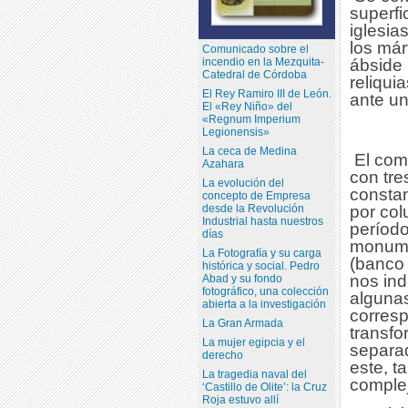
superfi
iglesia
los már
Comunicado sobre el
incendio en la Mezquita-
ábside 
Catedral de Córdoba
reliqui
El Rey Ramiro III de León.
ante un
El «Rey Niño» del
«Regnum Imperium
Legionensis»
La ceca de Medina
El com
Azahara
con tre
La evolución del
constan
concepto de Empresa
por col
desde la Revolución
Industrial hasta nuestros
período
días
monume
La Fotografía y su carga
(banco 
histórica y social. Pedro
nos ind
Abad y su fondo
fotográfico, una colección
algunas
abierta a la investigación
corresp
La Gran Armada
transfo
La mujer egipcia y el
separad
derecho
este, t
La tragedia naval del
complej
‘Castillo de Olite’: la Cruz
Roja estuvo allí