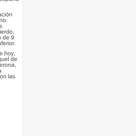
ación
 no
s
ierdo,
s de 9
ferior.
e hoy,
guel de
Gerona,
a
on las