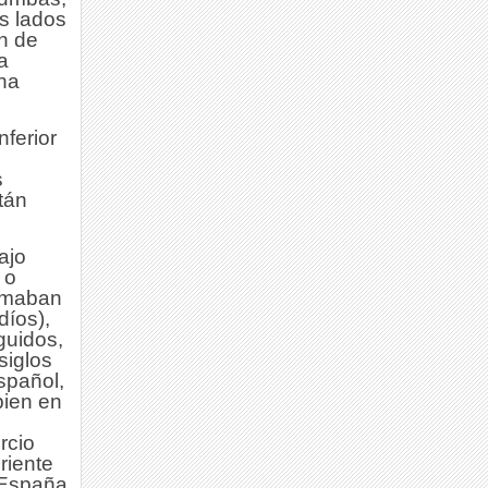
os lados
ón de
a
na
ferior
s
tán
ajo
 o
lamaban
díos),
guidos,
siglos
spañol,
bien en
rcio
riente
 España