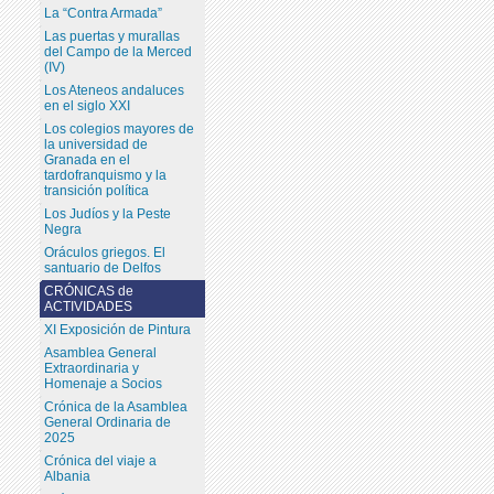
La “Contra Armada”
Las puertas y murallas
del Campo de la Merced
(IV)
Los Ateneos andaluces
en el siglo XXI
Los colegios mayores de
la universidad de
Granada en el
tardofranquismo y la
transición política
Los Judíos y la Peste
Negra
Oráculos griegos. El
santuario de Delfos
CRÓNICAS de
ACTIVIDADES
XI Exposición de Pintura
Asamblea General
Extraordinaria y
Homenaje a Socios
Crónica de la Asamblea
General Ordinaria de
2025
Crónica del viaje a
Albania