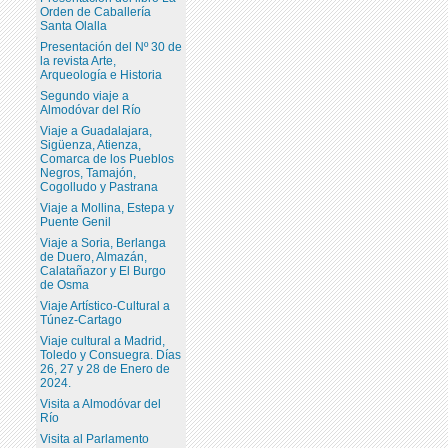
Orden de Caballería
Santa Olalla
Presentación del Nº 30 de
la revista Arte,
Arqueología e Historia
Segundo viaje a
Almodóvar del Río
Viaje a Guadalajara,
Sigüenza, Atienza,
Comarca de los Pueblos
Negros, Tamajón,
Cogolludo y Pastrana
Viaje a Mollina, Estepa y
Puente Genil
Viaje a Soria, Berlanga
de Duero, Almazán,
Calatañazor y El Burgo
de Osma
Viaje Artístico-Cultural a
Túnez-Cartago
Viaje cultural a Madrid,
Toledo y Consuegra. Días
26, 27 y 28 de Enero de
2024.
Visita a Almodóvar del
Río
Visita al Parlamento