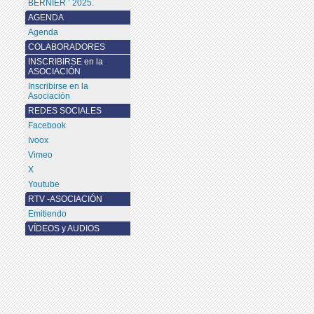
BERNIER ’ 2025.
AGENDA
Agenda
COLABORADORES
INSCRIBIRSE en la
ASOCIACIÓN
Inscribirse en la
Asociación
REDES SOCIALES
Facebook
Ivoox
Vimeo
X
Youtube
RTV -ASOCIACIÓN
Emitiendo
VÍDEOS y AUDIOS