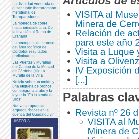
Artículos de e
La divinidad venerada en
el santuario iberorromano
VISITA al Muse
meridional de
Torreparedones
Minera de Cerr
La moneda de cobre
hispanomusulmana. De
Relación de ac
la invasión al Reino de
Granada
para este año 
La necrópolis del bronce
del área logística de
Visita a Luque
Córdoba: resultados
preliminares
Visita a Oliven
Las Puertas y Murallas
del Campo de la Merced
IV Exposición 
de Córdoba (III): La
Muralla de la Villa
[...]
Noticia sobre un molde y
una etiqueta de bronce,
con epigrafía árabe y la
Palabras cla
leyenda “En la senda de
Dios”
Nuevas propuestas
Revista nº 26 
arqueoturísticas en la
cuenca del Guadalquivir
VISITA al M
HISTORIA
Minera de C