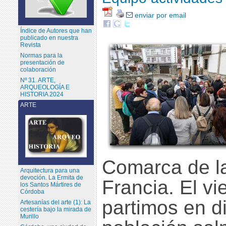
enviar por email
Índice de Autores que han
publicado en nuestra
Revista
Normas para la
presentación de
colaboración
Nº 31. ARTE,
ARQUEOLOGÍA E
HISTORIA 2024
ARTE
Comarca de la
Arquitectura para una
devoción. La Ermita de
Francia. El vi
los Santos Mártires de
Córdoba
partimos en di
Artesanías del arte (1): La
cestería bajo la mirada de
Murillo