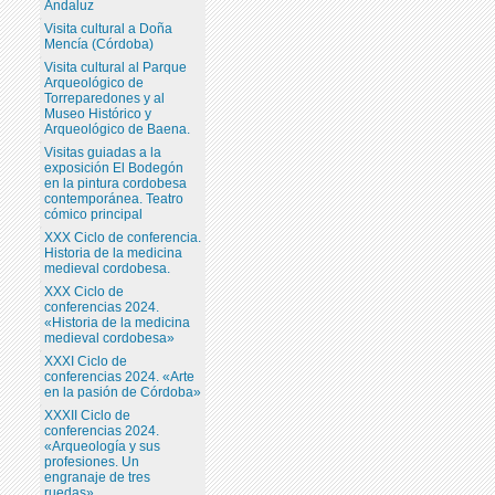
Andaluz
Visita cultural a Doña
Mencía (Córdoba)
Visita cultural al Parque
Arqueológico de
Torreparedones y al
Museo Histórico y
Arqueológico de Baena.
Visitas guiadas a la
exposición El Bodegón
en la pintura cordobesa
contemporánea. Teatro
cómico principal
XXX Ciclo de conferencia.
Historia de la medicina
medieval cordobesa.
XXX Ciclo de
conferencias 2024.
«Historia de la medicina
medieval cordobesa»
XXXI Ciclo de
conferencias 2024. «Arte
en la pasión de Córdoba»
XXXII Ciclo de
conferencias 2024.
«Arqueología y sus
profesiones. Un
engranaje de tres
ruedas»