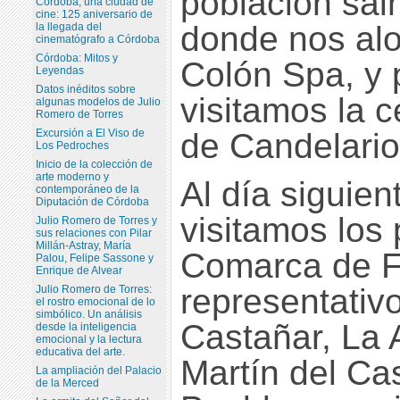
población sal
Córdoba, una ciudad de
cine: 125 aniversario de
donde nos alo
la llegada del
cinematógrafo a Córdoba
Córdoba: Mitos y
Colón Spa, y p
Leyendas
Datos inéditos sobre
visitamos la 
algunas modelos de Julio
Romero de Torres
Excursión a El Viso de
de Candelario
Los Pedroches
Inicio de la colección de
arte moderno y
Al día siguie
contemporáneo de la
Diputación de Córdoba
visitamos los 
Julio Romero de Torres y
sus relaciones con Pilar
Millán-Astray, María
Comarca de F
Palou, Felipe Sassone y
Enrique de Alvear
representativ
Julio Romero de Torres:
el rostro emocional de lo
simbólico. Un análisis
Castañar, La 
desde la inteligencia
emocional y la lectura
educativa del arte.
Martín del Ca
La ampliación del Palacio
de la Merced