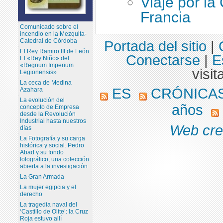
Viaje por la
Francia
Comunicado sobre el
incendio en la Mezquita-
Catedral de Córdoba
Portada del sitio
|
El Rey Ramiro III de León.
Conectarse
|
E
El «Rey Niño» del
«Regnum Imperium
visit
Legionensis»
La ceca de Medina
ES
CRÓNICAS
Azahara
La evolución del
años
concepto de Empresa
desde la Revolución
Industrial hasta nuestros
Web cre
días
La Fotografía y su carga
histórica y social. Pedro
Abad y su fondo
fotográfico, una colección
abierta a la investigación
La Gran Armada
La mujer egipcia y el
derecho
La tragedia naval del
‘Castillo de Olite’: la Cruz
Roja estuvo allí