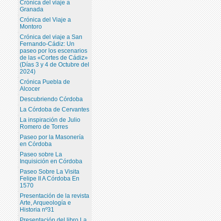
Crónica del viaje a
Granada
Crónica del Viaje a
Montoro
Crónica del viaje a San
Fernando-Cádiz: Un
paseo por los escenarios
de las «Cortes de Cádiz»
(Días 3 y 4 de Octubre del
2024)
Crónica Puebla de
Alcocer
Descubriendo Córdoba
La Córdoba de Cervantes
La inspiración de Julio
Romero de Torres
Paseo por la Masonería
en Córdoba
Paseo sobre La
Inquisición en Córdoba
Paseo Sobre La Visita
Felipe II A Córdoba En
1570
Presentación de la revista
Arte, Arqueología e
Historia nº31
Presentación del libro La