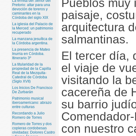
Pueblos muy il
La ermita del Señor del
Pretorio: altar para una
devoción de toreros y
paisaje, cost
caminantes en la
Córdoba del siglo XIX
arquitectura 
La iglesia del Palacio de
la Merced: un patrimonio
recuperado
salmantinas.
La manzana jesuítica de
la Córdoba argentina.
La presencia de Mateo
El tercer día,
Inurria en Córdoba.
Itinerario 3º
el viaje de vu
La titularidad de la
propiedad de la Capilla
Real de la Mezquita-
visitando la b
Catedral de Córdoba
(Siglo XVII)
Los Inicios De Francisco
cacereña de 
De Zurbarán
Patrimonio musical
su barrio jud
iberoamericano: abrazo
entre culturas
Comendador-L
Recordando a Julio
Romero de Torres
Romero de Torres y dos
con nuestro 
copleras cordobesas
olvidadas: Dolores Castro