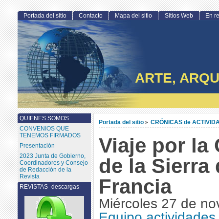
Portada del sitio
Contacto
Mapa del sitio
Sitios Web
En r
ARTE, ARQU
QUIENES SOMOS
Portada del sitio
CRÓNICAS de ACTIVID
>
CONVENIOS QUE
TENEMOS FIRMADOS
Viaje por l
Presentación
2023 Junta de Gobierno,
de la Sierra
Coordinadores y Consejo
de Redacción de la
Revista
Francia
REVISTAS -descargas-
Miércoles 27 de no
Equipo actividades 