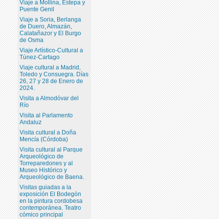
Viaje a Mollina, Estepa y
Puente Genil
Viaje a Soria, Berlanga
de Duero, Almazán,
Calatañazor y El Burgo
de Osma
Viaje Artístico-Cultural a
Túnez-Cartago
Viaje cultural a Madrid,
Toledo y Consuegra. Días
26, 27 y 28 de Enero de
2024.
Visita a Almodóvar del
Río
Visita al Parlamento
Andaluz
Visita cultural a Doña
Mencía (Córdoba)
Visita cultural al Parque
Arqueológico de
Torreparedones y al
Museo Histórico y
Arqueológico de Baena.
Visitas guiadas a la
exposición El Bodegón
en la pintura cordobesa
contemporánea. Teatro
cómico principal