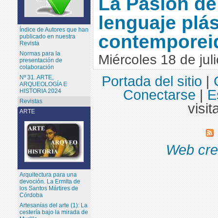
La Pasión de
lenguaje plás
Índice de Autores que han
contemporei
publicado en nuestra
Revista
Normas para la
Miércoles 18 de jul
presentación de
colaboración
Portada del sitio
|
Nº 31. ARTE,
ARQUEOLOGÍA E
Conectarse
|
E
HISTORIA 2024
Revistas
visit
ARTE
Web cre
Arquitectura para una
devoción. La Ermita de
los Santos Mártires de
Córdoba
Artesanías del arte (1): La
cestería bajo la mirada de