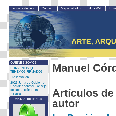
Portada del sitio
Contacto
Mapa del sitio
Sitios Web
En r
ARTE, ARQU
QUIENES SOMOS
Manuel Cór
CONVENIOS QUE
TENEMOS FIRMADOS
Presentación
2023 Junta de Gobierno,
Coordinadores y Consejo
Artículos de
de Redacción de la
Revista
REVISTAS -descargas-
autor