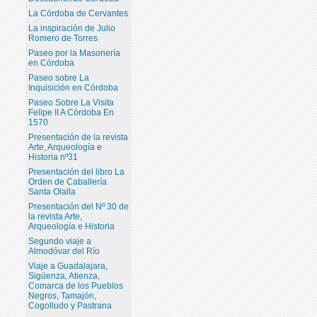
La Córdoba de Cervantes
La inspiración de Julio
Romero de Torres
Paseo por la Masonería
en Córdoba
Paseo sobre La
Inquisición en Córdoba
Paseo Sobre La Visita
Felipe II A Córdoba En
1570
Presentación de la revista
Arte, Arqueología e
Historia nº31
Presentación del libro La
Orden de Caballería
Santa Olalla
Presentación del Nº 30 de
la revista Arte,
Arqueología e Historia
Segundo viaje a
Almodóvar del Río
Viaje a Guadalajara,
Sigüenza, Atienza,
Comarca de los Pueblos
Negros, Tamajón,
Cogolludo y Pastrana