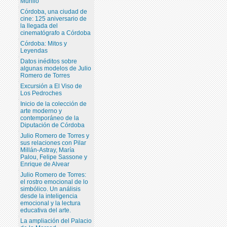
Murillo
Córdoba, una ciudad de
cine: 125 aniversario de
la llegada del
cinematógrafo a Córdoba
Córdoba: Mitos y
Leyendas
Datos inéditos sobre
algunas modelos de Julio
Romero de Torres
Excursión a El Viso de
Los Pedroches
Inicio de la colección de
arte moderno y
contemporáneo de la
Diputación de Córdoba
Julio Romero de Torres y
sus relaciones con Pilar
Millán-Astray, María
Palou, Felipe Sassone y
Enrique de Alvear
Julio Romero de Torres:
el rostro emocional de lo
simbólico. Un análisis
desde la inteligencia
emocional y la lectura
educativa del arte.
La ampliación del Palacio