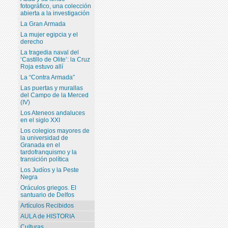
fotográfico, una colección
abierta a la investigación
La Gran Armada
La mujer egipcia y el
derecho
La tragedia naval del
‘Castillo de Olite’: la Cruz
Roja estuvo allí
La “Contra Armada”
Las puertas y murallas
del Campo de la Merced
(IV)
Los Ateneos andaluces
en el siglo XXI
Los colegios mayores de
la universidad de
Granada en el
tardofranquismo y la
transición política
Los Judíos y la Peste
Negra
Oráculos griegos. El
santuario de Delfos
Artículos Recibidos
AULA de HISTORIA
Culturas