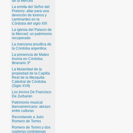
de la Merced
La ermita del Señor del
Pretorio: altar para una
devoción de toreros y
caminantes en la
Córdoba del siglo XIX
La iglesia del Palacio de
la Merced: un patrimonio
recuperado
La manzana jesuítica de
la Córdoba argentina.
La presencia de Mateo
Inurria en Córdoba.
Itinerario 3º
La titularidad de la
propiedad de la Capilla
Real de la Mezquita-
Catedral de Córdoba
(Siglo XVII)
Los Inicios De Francisco
De Zurbarán
Patrimonio musical
iberoamericano: abrazo
entre culturas
Recordando a Julio
Romero de Torres
Romero de Torres y dos
copleras cordobesas