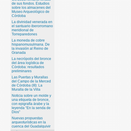
de sus fondos. Estudios
sobre los almacenes del
Museo Arqueológico de
Córdoba
La divinidad venerada en
el santuario iberorromano
meridional de
Torreparedones
La moneda de cobre
hispanomusulmana. De
la invasión al Reino de
Granada
La necrópolis del bronce
del área logística de
Córdoba: resultados
preliminares
Las Puertas y Murallas
del Campo de la Merced
de Córdoba (III): La
Muralla de la Villa
Noticia sobre un molde y
una etiqueta de bronce,
con epigrafía árabe y la
leyenda “En la senda de
Dios”
Nuevas propuestas
arqueoturísticas en la
cuenca del Guadalquivir