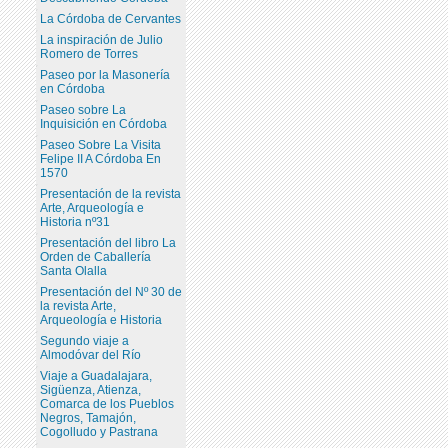
La Córdoba de Cervantes
La inspiración de Julio
Romero de Torres
Paseo por la Masonería
en Córdoba
Paseo sobre La
Inquisición en Córdoba
Paseo Sobre La Visita
Felipe II A Córdoba En
1570
Presentación de la revista
Arte, Arqueología e
Historia nº31
Presentación del libro La
Orden de Caballería
Santa Olalla
Presentación del Nº 30 de
la revista Arte,
Arqueología e Historia
Segundo viaje a
Almodóvar del Río
Viaje a Guadalajara,
Sigüenza, Atienza,
Comarca de los Pueblos
Negros, Tamajón,
Cogolludo y Pastrana