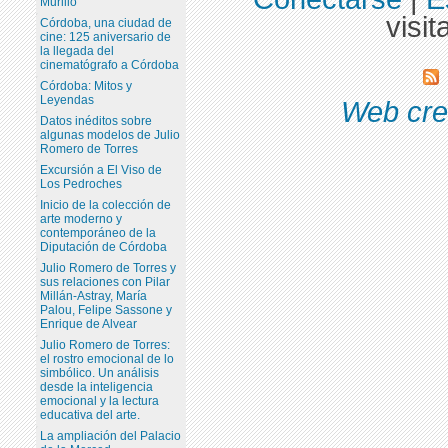
Murillo
visit
Córdoba, una ciudad de
cine: 125 aniversario de
la llegada del
cinematógrafo a Córdoba
Córdoba: Mitos y
Leyendas
Web cre
Datos inéditos sobre
algunas modelos de Julio
Romero de Torres
Excursión a El Viso de
Los Pedroches
Inicio de la colección de
arte moderno y
contemporáneo de la
Diputación de Córdoba
Julio Romero de Torres y
sus relaciones con Pilar
Millán-Astray, María
Palou, Felipe Sassone y
Enrique de Alvear
Julio Romero de Torres:
el rostro emocional de lo
simbólico. Un análisis
desde la inteligencia
emocional y la lectura
educativa del arte.
La ampliación del Palacio