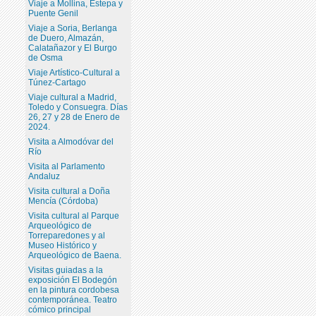
Viaje a Mollina, Estepa y
Puente Genil
Viaje a Soria, Berlanga
de Duero, Almazán,
Calatañazor y El Burgo
de Osma
Viaje Artístico-Cultural a
Túnez-Cartago
Viaje cultural a Madrid,
Toledo y Consuegra. Días
26, 27 y 28 de Enero de
2024.
Visita a Almodóvar del
Río
Visita al Parlamento
Andaluz
Visita cultural a Doña
Mencía (Córdoba)
Visita cultural al Parque
Arqueológico de
Torreparedones y al
Museo Histórico y
Arqueológico de Baena.
Visitas guiadas a la
exposición El Bodegón
en la pintura cordobesa
contemporánea. Teatro
cómico principal