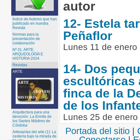
autor
12- Estela ta
Índice de Autores que han
publicado en nuestra
Revista
Peñaflor
Normas para la
presentación de
colaboración
Lunes 11 de enero
Nº 31. ARTE,
ARQUEOLOGÍA E
HISTORIA 2024
14- Dos peq
Revistas
ARTE
escultóricas 
finca de la D
de los Infante
Arquitectura para una
Lunes 25 de enero
devoción. La Ermita de
los Santos Mártires de
Córdoba
Portada del sitio
|
Artesanías del arte (1): La
cestería bajo la mirada de
Conectarse
|
E