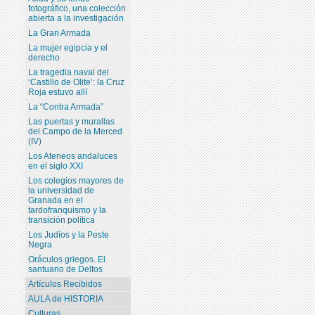
fotográfico, una colección
abierta a la investigación
La Gran Armada
La mujer egipcia y el
derecho
La tragedia naval del
‘Castillo de Olite’: la Cruz
Roja estuvo allí
La “Contra Armada”
Las puertas y murallas
del Campo de la Merced
(IV)
Los Ateneos andaluces
en el siglo XXI
Los colegios mayores de
la universidad de
Granada en el
tardofranquismo y la
transición política
Los Judíos y la Peste
Negra
Oráculos griegos. El
santuario de Delfos
Artículos Recibidos
AULA de HISTORIA
Culturas