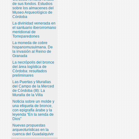
de sus fondos. Estudios
sobre los almacenes del
Museo Arqueológico de
Córdoba
La divinidad venerada en
el santuario iberorromano
meridional de
Torreparedones
La moneda de cobre
hispanomusulmana. De
la invasión al Reino de
Granada
La necrópolis del bronce
del área logística de
Córdoba: resultados
preliminares
Las Puertas y Murallas
del Campo de la Merced
de Córdoba (III): La
Muralla de la Villa
Noticia sobre un molde y
una etiqueta de bronce,
con epigrafía árabe y la
leyenda “En la senda de
Dios”
Nuevas propuestas
arqueoturísticas en la
cuenca del Guadalquivir