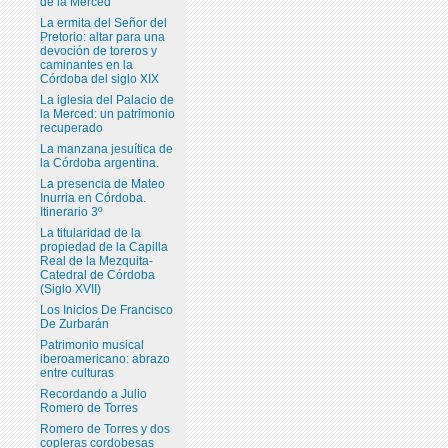
de la Merced
La ermita del Señor del
Pretorio: altar para una
devoción de toreros y
caminantes en la
Córdoba del siglo XIX
La iglesia del Palacio de
la Merced: un patrimonio
recuperado
La manzana jesuítica de
la Córdoba argentina.
La presencia de Mateo
Inurria en Córdoba.
Itinerario 3º
La titularidad de la
propiedad de la Capilla
Real de la Mezquita-
Catedral de Córdoba
(Siglo XVII)
Los Inicios De Francisco
De Zurbarán
Patrimonio musical
iberoamericano: abrazo
entre culturas
Recordando a Julio
Romero de Torres
Romero de Torres y dos
copleras cordobesas