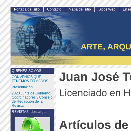
Portada del sitio
Contacto
Mapa del sitio
Sitios Web
En r
ARTE, ARQU
QUIENES SOMOS
Juan José T
CONVENIOS QUE
TENEMOS FIRMADOS
Presentación
Licenciado en Hi
2023 Junta de Gobierno,
Coordinadores y Consejo
de Redacción de la
Revista
REVISTAS -descargas-
Artículos de