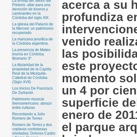
acerca a su h
La ermita del Señor del
Pretorio: altar para una
devoción de toreros y
profundiza e
caminantes en la
Córdoba del siglo XIX
La iglesia del Palacio de
intervencion
la Merced: un patrimonio
recuperado
venido reali
La manzana jesuítica de
la Córdoba argentina.
las posibilid
La presencia de Mateo
Inurria en Córdoba.
Itinerario 3º
este proyecto
La titularidad de la
propiedad de la Capilla
Real de la Mezquita-
momento sol
Catedral de Córdoba
(Siglo XVII)
un 4 por cien
Los Inicios De Francisco
De Zurbarán
superficie de
Patrimonio musical
iberoamericano: abrazo
entre culturas
enero de 201
Recordando a Julio
Romero de Torres
el parque ar
Romero de Torres y dos
copleras cordobesas
olvidadas: Dolores Castro