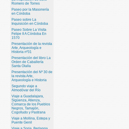
Romero de Torres
Paseo por la Masonería
en Córdoba
Paseo sobre La
Inquisición en Córdoba
Paseo Sobre La Visita
Felipe II A Córdoba En
1570
Presentación de la revista
Arte, Arqueología e
Historia nº31
Presentación del libro La
Orden de Caballería
Santa Olalla
Presentación del Nº 30 de
la revista Arte,
Arqueología e Historia
Segundo viaje a
Almodóvar del Río
Viaje a Guadalajara,
Sigüenza, Atienza,
Comarca de los Pueblos
Negros, Tamajón,
Cogolludo y Pastrana
Viaje a Mollina, Estepa y
Puente Genil
Viaje a Soria, Berlanga