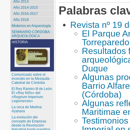
Año 2013
Palabras cla
Año 2014-2015
Año 2016-2017
Año 2018
Revista nº 19 
Misterios en Arqueología
El Parque A
SEMINARIO CÓRDOBA-
ARQUEOLÓGICA
Torreparedo
HISTORIA
Resultados f
arqueológic
Duque
Algunas pro
Comunicado sobre el
incendio en la Mezquita-
Catedral de Córdoba
Barrio Alfar
El Rey Ramiro III de León.
(Córdoba)
El «Rey Niño» del
«Regnum Imperium
Algunas refl
Legionensis»
La ceca de Medina
Maritimae en
Azahara
La evolución del
Testimonios 
concepto de Empresa
desde la Revolución
Imperial en
Industrial hasta nuestros