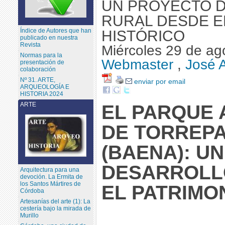
UN PROYECTO 
RURAL DESDE E
Índice de Autores que han
HISTÓRICO
publicado en nuestra
Revista
Miércoles 29 de ag
Normas para la
Webmaster
,
José 
presentación de
colaboración
Nº 31. ARTE,
enviar por email
ARQUEOLOGÍA E
HISTORIA 2024
ARTE
EL PARQUE
DE TORREP
(BAENA): U
DESARROLL
Arquitectura para una
devoción. La Ermita de
los Santos Mártires de
EL PATRIMO
Córdoba
Artesanías del arte (1): La
cestería bajo la mirada de
Murillo