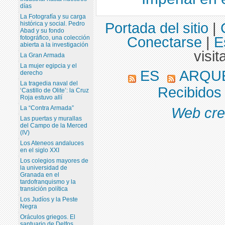
días
La Fotografía y su carga
Portada del sitio
|
histórica y social. Pedro
Abad y su fondo
Conectarse
|
E
fotográfico, una colección
abierta a la investigación
visit
La Gran Armada
La mujer egipcia y el
ES
ARQU
derecho
La tragedia naval del
Recibido
‘Castillo de Olite’: la Cruz
Roja estuvo allí
La “Contra Armada”
Web cre
Las puertas y murallas
del Campo de la Merced
(IV)
Los Ateneos andaluces
en el siglo XXI
Los colegios mayores de
la universidad de
Granada en el
tardofranquismo y la
transición política
Los Judíos y la Peste
Negra
Oráculos griegos. El
santuario de Delfos