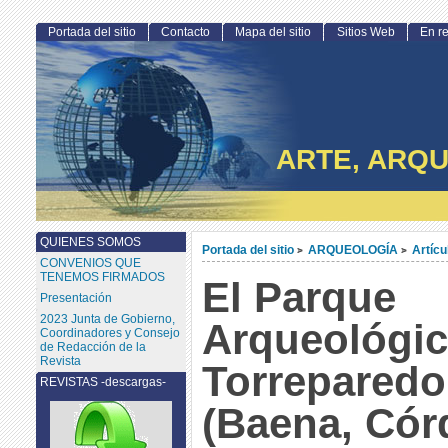
Portada del sitio
Contacto
Mapa del sitio
Sitios Web
En r
ARTE, ARQU
QUIENES SOMOS
Portada del sitio
ARQUEOLOGÍA
Artícu
>
>
CONVENIOS QUE
TENEMOS FIRMADOS
El Parque
Presentación
2023 Junta de Gobierno,
Arqueológic
Coordinadores y Consejo
de Redacción de la
Revista
Torrepared
REVISTAS -descargas-
(Baena, Cór