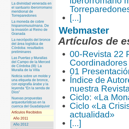
iberorromano m
La divinidad venerada en
Torreparedone
el santuario iberorromano
meridional de
[...]
Torreparedones
La moneda de cobre
hispanomusulmana. De
Webmaster
la invasión al Reino de
Granada
Artículos de e
La necrópolis del bronce
del área logística de
Córdoba: resultados
00-Revista 22 
preliminares
Las Puertas y Murallas
Coordinadores
del Campo de la Merced
de Córdoba (III): La
01 Presentación
Muralla de la Villa
Noticia sobre un molde y
Índice de Auto
una etiqueta de bronce,
con epigrafía árabe y la
nuestra Revist
leyenda “En la senda de
Dios”
Ciclo: «La Mon
Nuevas propuestas
arqueoturísticas en la
Ciclo «La Crisi
cuenca del Guadalquivir
actualidad»
Artículos Recibidos
Año 2011
[...]
Año 2012