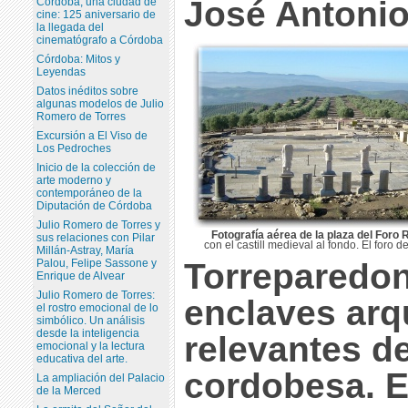
José Antoni
Córdoba, una ciudad de
cine: 125 aniversario de
la llegada del
cinematógrafo a Córdoba
Córdoba: Mitos y
Leyendas
Datos inéditos sobre
algunas modelos de Julio
Romero de Torres
Excursión a El Viso de
Los Pedroches
Inicio de la colección de
arte moderno y
contemporáneo de la
Diputación de Córdoba
Julio Romero de Torres y
Fotografía aérea de la plaza del For
sus relaciones con Pilar
con el castill medieval al fondo. El foro d
Millán-Astray, María
Palou, Felipe Sassone y
Torreparedon
Enrique de Alvear
Julio Romero de Torres:
enclaves ar
el rostro emocional de lo
simbólico. Un análisis
desde la inteligencia
relevantes d
emocional y la lectura
educativa del arte.
cordobesa. E
La ampliación del Palacio
de la Merced