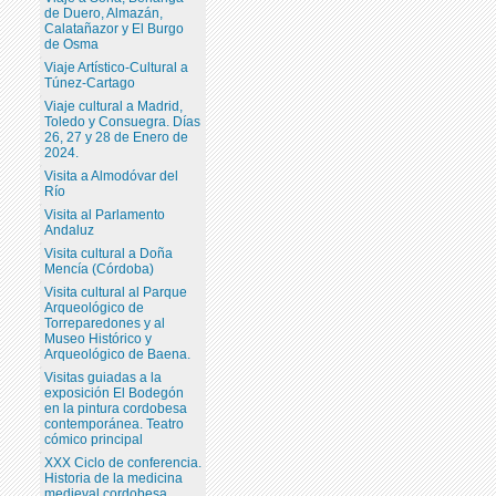
de Duero, Almazán,
Calatañazor y El Burgo
de Osma
Viaje Artístico-Cultural a
Túnez-Cartago
Viaje cultural a Madrid,
Toledo y Consuegra. Días
26, 27 y 28 de Enero de
2024.
Visita a Almodóvar del
Río
Visita al Parlamento
Andaluz
Visita cultural a Doña
Mencía (Córdoba)
Visita cultural al Parque
Arqueológico de
Torreparedones y al
Museo Histórico y
Arqueológico de Baena.
Visitas guiadas a la
exposición El Bodegón
en la pintura cordobesa
contemporánea. Teatro
cómico principal
XXX Ciclo de conferencia.
Historia de la medicina
medieval cordobesa.