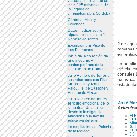
Córdoba, una ciudad de
cine: 125 aniversario de
la llegada del
cinematógrafo a Córdoba
Córdoba: Mitos y
Leyendas
Datos inéditos sobre
algunas modelos de Julio
Romero de Torres
2 de agost
Excursión a El Viso de
romanas d
Los Pedroches
enfrentar
Inicio de la colección de
arte moderno y
La batalla
contemporáneo de la
ejército c
Diputación de Córdoba
cónsules 
Julio Romero de Torres y
numérica 
sus relaciones con Pilar
Millán-Astray, María
estado it
Palou, Felipe Sassone y
Enrique de Alvear
Julio Romero de Torres:
José Mar
el rostro emocional de lo
Artículos
simbólico. Un análisis
desde la inteligencia
El R
emocional y la lectura
EL 
educativa del arte.
Alfo
Galb
La ampliación del Palacio
El J
de la Merced
[...]