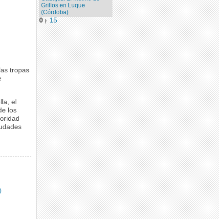
Grillos en Luque
(Córdoba)
0
15
|
las tropas
e
la, el
de los
ioridad
iudades
)