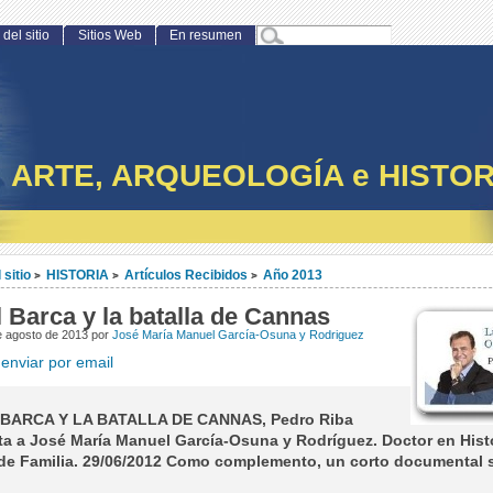
del sitio
Sitios Web
En resumen
ARTE, ARQUEOLOGÍA e HISTOR
 sitio
HISTORIA
Artículos Recibidos
Año 2013
>
>
>
 Barca y la batalla de Cannas
e agosto de 2013 por
José María Manuel García-Osuna y Rodriguez
enviar por email
BARCA Y LA BATALLA DE CANNAS, Pedro Riba
ta a José María Manuel García-Osuna y Rodríguez. Doctor en Histo
de Familia. 29/06/2012 Como complemento, un corto documental s