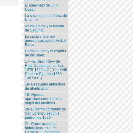
El asesinato de Julio
César
La sociología de Jesús de
Nazaret
Anibal Barca y la batalla
de Sagunto
La caída y final del
general cartaginés Aníbal
Barca
Caballo Loco y el espíritu
de los Sioux
17- «El Gran Rey» de
Hatti, Suppiluliuma I (ca.
1375-1322 a.C.) Y la XVIII
Dinastía Egipcia (1550-
1307 a.C.)
18- Las cuatro antorchas
de glorificación
19- Algunas
apreciaciones sobre la
mujer del medievo
20- El barrio cordobés de
San Lorenzo según el
padrón de 1536
21- Construcciones
hidráulicas en el río
Gadajoz: El molino de