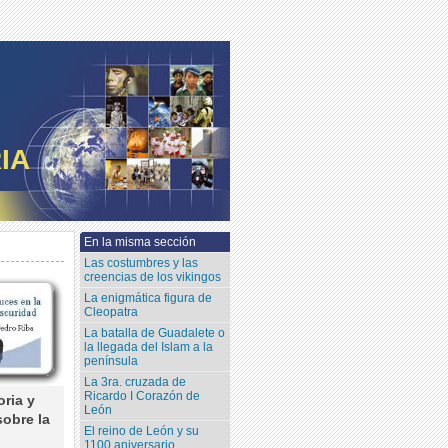
IA
En la misma sección
Las costumbres y las
creencias de los vikingos
La enigmática figura de
Cleopatra
La batalla de Guadalete o
la llegada del Islam a la
península
La 3ra. cruzada de
Ricardo I Corazón de
ria y
León
obre la
El reino de León y su
1100 aniversario