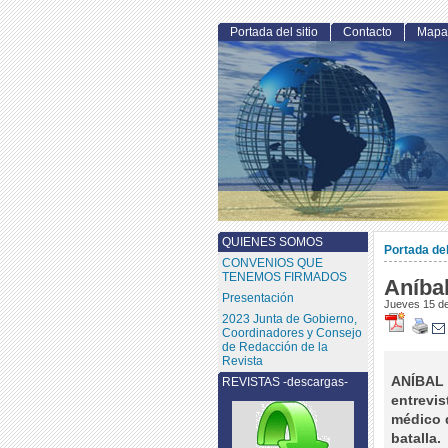
Portada del sitio
Contacto
Mapa 
QUIENES SOMOS
Portada del
CONVENIOS QUE
TENEMOS FIRMADOS
Aníbal
Presentación
Jueves 15 d
2023 Junta de Gobierno,
Coordinadores y Consejo
de Redacción de la
Revista
ANÍBAL 
REVISTAS -descargas-
entrevis
médico 
batalla.