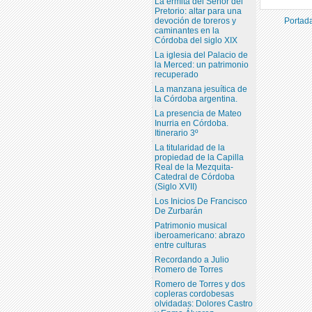
La ermita del Señor del
Pretorio: altar para una
devoción de toreros y
Portada
caminantes en la
Córdoba del siglo XIX
La iglesia del Palacio de
la Merced: un patrimonio
recuperado
La manzana jesuítica de
la Córdoba argentina.
La presencia de Mateo
Inurria en Córdoba.
Itinerario 3º
La titularidad de la
propiedad de la Capilla
Real de la Mezquita-
Catedral de Córdoba
(Siglo XVII)
Los Inicios De Francisco
De Zurbarán
Patrimonio musical
iberoamericano: abrazo
entre culturas
Recordando a Julio
Romero de Torres
Romero de Torres y dos
copleras cordobesas
olvidadas: Dolores Castro