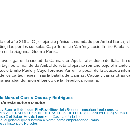
o del año 216 a. C., el ejército púnico comandado por Aníbal Barca, y 
irigidas por los cónsules Cayo Terencio Varrón y Lucio Emilio Paulo, s
on en la Segunda Guerra Púnica.
 tuvo lugar en la ciudad de Cannas, en Apulia, al sudeste de Italia. En el
artaginés al mando de Aníbal derrotó al ejército romano bajo el mando 
Lucio Emilio Paulo y Cayo Terencio Varrón, a pesar de la acusada infer
de los cartagineses. Tras la batalla de Cannas, Capua y varias otras c
alianas abandonaron el bando de la República romana.
ía Manuel García-Osuna y Rodriguez
 de esta autora o autor
ey Ramiro III de León. El «Rey Niño» del «Regnum Imperium Legionensis»
REY ALFONSO X EL SABIO DE CASTILLA, DE LEÓN Y DE ANDALUCÍA (IV PARTE
nso X el Sabio, Rey de León y de Castilla (Parte III)
a, el general que sustituyó a Nerón como emperador de Roma.
esús histórico,y Herodes