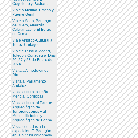
Cogolludo y Pastrana
Viaje a Mollina, Estepa y
Puente Genil
Viaje a Soria, Berlanga
de Duero, Almazán,
Calatañazor y El Burgo
de Osma
Viaje Artístico-Cultural a
Túnez-Cartago
Viaje cultural a Madrid,
Toledo y Consuegra. Días
26, 27 y 28 de Enero de
2024.
Visita a Almodóvar del
Río
Visita al Parlamento
Andaluz
Visita cultural a Doña
Mencía (Córdoba)
Visita cultural al Parque
Arqueológico de
Torreparedones y al
Museo Histórico y
Arqueológico de Baena.
Visitas guiadas a la
exposición El Bodegón
en la pintura cordobesa