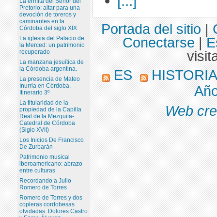
[...]
La ermita del Señor del
Pretorio: altar para una
devoción de toreros y
caminantes en la
Portada del sitio
|
Córdoba del siglo XIX
Conectarse
|
E
La iglesia del Palacio de
la Merced: un patrimonio
visit
recuperado
La manzana jesuítica de
la Córdoba argentina.
ES
HISTORI
La presencia de Mateo
Inurria en Córdoba.
Año
Itinerario 3º
La titularidad de la
Web cre
propiedad de la Capilla
Real de la Mezquita-
Catedral de Córdoba
(Siglo XVII)
Los Inicios De Francisco
De Zurbarán
Patrimonio musical
iberoamericano: abrazo
entre culturas
Recordando a Julio
Romero de Torres
Romero de Torres y dos
copleras cordobesas
olvidadas: Dolores Castro