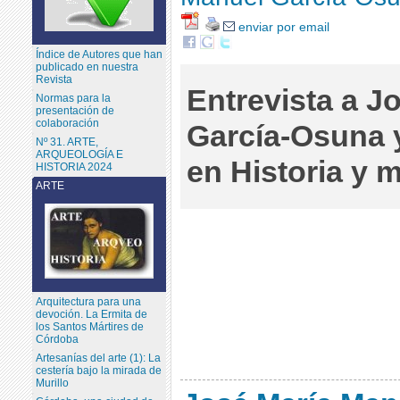
enviar por email
Índice de Autores que han
publicado en nuestra
Revista
Entrevista a J
Normas para la
presentación de
colaboración
García-Osuna 
Nº 31. ARTE,
ARQUEOLOGÍA E
en Historia y 
HISTORIA 2024
ARTE
Arquitectura para una
devoción. La Ermita de
los Santos Mártires de
Córdoba
Artesanías del arte (1): La
cestería bajo la mirada de
Murillo