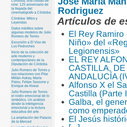
José María Man
Córdoba, una ciudad de
cine: 125 aniversario de
Rodriguez
la llegada del
cinematógrafo a Córdoba
Artículos de e
Córdoba: Mitos y
Leyendas
Datos inéditos sobre
El Rey Ramiro I
algunas modelos de Julio
Romero de Torres
Niño» del «Re
Excursión a El Viso de
Los Pedroches
Legionensis»
Inicio de la colección de
arte moderno y
EL REY ALFON
contemporáneo de la
Diputación de Córdoba
CASTILLA, DE
Julio Romero de Torres y
ANDALUCÍA (I
sus relaciones con Pilar
Millán-Astray, María
Palou, Felipe Sassone y
Alfonso X el S
Enrique de Alvear
Castilla (Parte I
Julio Romero de Torres:
el rostro emocional de lo
Galba, el gener
simbólico. Un análisis
desde la inteligencia
emocional y la lectura
como emperad
educativa del arte.
El Jesús histór
La ampliación del Palacio
de la Merced