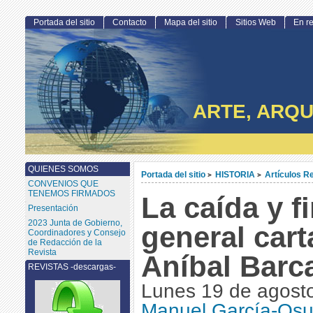
Portada del sitio
Contacto
Mapa del sitio
Sitios Web
En r
ARTE, ARQU
QUIENES SOMOS
Portada del sitio
HISTORIA
Artículos R
>
>
CONVENIOS QUE
TENEMOS FIRMADOS
La caída y fi
Presentación
2023 Junta de Gobierno,
general car
Coordinadores y Consejo
de Redacción de la
Revista
Aníbal Barc
REVISTAS -descargas-
Lunes 19 de agost
Manuel García-Osu