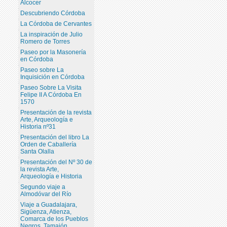
Alcocer
Descubriendo Córdoba
La Córdoba de Cervantes
La inspiración de Julio
Romero de Torres
Paseo por la Masonería
en Córdoba
Paseo sobre La
Inquisición en Córdoba
Paseo Sobre La Visita
Felipe II A Córdoba En
1570
Presentación de la revista
Arte, Arqueología e
Historia nº31
Presentación del libro La
Orden de Caballería
Santa Olalla
Presentación del Nº 30 de
la revista Arte,
Arqueología e Historia
Segundo viaje a
Almodóvar del Río
Viaje a Guadalajara,
Sigüenza, Atienza,
Comarca de los Pueblos
Negros, Tamajón,