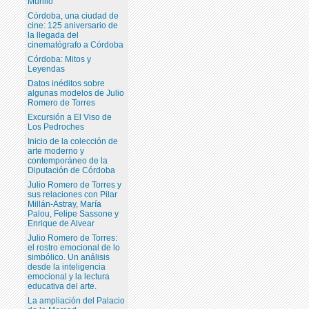
Murillo
Córdoba, una ciudad de
cine: 125 aniversario de
la llegada del
cinematógrafo a Córdoba
Córdoba: Mitos y
Leyendas
Datos inéditos sobre
algunas modelos de Julio
Romero de Torres
Excursión a El Viso de
Los Pedroches
Inicio de la colección de
arte moderno y
contemporáneo de la
Diputación de Córdoba
Julio Romero de Torres y
sus relaciones con Pilar
Millán-Astray, María
Palou, Felipe Sassone y
Enrique de Alvear
Julio Romero de Torres:
el rostro emocional de lo
simbólico. Un análisis
desde la inteligencia
emocional y la lectura
educativa del arte.
La ampliación del Palacio