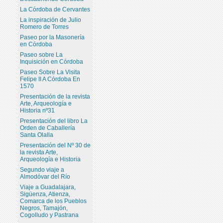
La Córdoba de Cervantes
La inspiración de Julio
Romero de Torres
Paseo por la Masonería
en Córdoba
Paseo sobre La
Inquisición en Córdoba
Paseo Sobre La Visita
Felipe II A Córdoba En
1570
Presentación de la revista
Arte, Arqueología e
Historia nº31
Presentación del libro La
Orden de Caballería
Santa Olalla
Presentación del Nº 30 de
la revista Arte,
Arqueología e Historia
Segundo viaje a
Almodóvar del Río
Viaje a Guadalajara,
Sigüenza, Atienza,
Comarca de los Pueblos
Negros, Tamajón,
Cogolludo y Pastrana