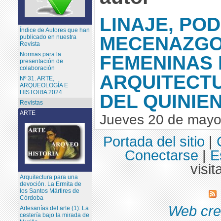
LINAJE, POD
Índice de Autores que han
MECENAZGO
publicado en nuestra
Revista
Normas para la
FEMENINAS 
presentación de
colaboración
ARQUITECT
Nº 31. ARTE,
ARQUEOLOGÍA E
HISTORIA 2024
DEL QUINIE
Revistas
ARTE
Jueves 20 de mayo
Portada del sitio
|
Conectarse
|
E
visit
Arquitectura para una
devoción. La Ermita de
los Santos Mártires de
Córdoba
Web cre
Artesanías del arte (1): La
cestería bajo la mirada de