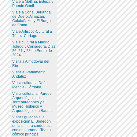
Viaje a Mollina, Estepa y
Puente Genil
Viaje a Soria, Berlanga
de Duero, Almazán,
Calatañazor y El Burgo
de Osma
Viaje Artístico-Cultural a
Túnez-Cartago
Viaje cultural a Madrid,
Toledo y Consuegra. Días
26, 27 y 28 de Enero de
2024.
Visita a Almodóvar del
Río
Visita al Parlamento
Andaluz
Visita cultural a Doña
Mencía (Córdoba)
Visita cultural al Parque
Arqueológico de
Torreparedones y al
Museo Histórico y
Arqueológico de Baena.
Visitas guiadas a la
exposición El Bodegón
en la pintura cordobesa
contemporánea. Teatro
cómico principal