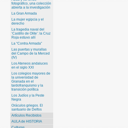
fotográfico, una colección
abierta a la investigación
La Gran Armada
La mujer egipcia y el
derecho
La tragedia naval del
‘Castillo de Olite’: la Cruz
Roja estuvo allí
La “Contra Armada”
Las puertas y murallas
del Campo de la Merced
(IV)
Los Ateneos andaluces
en el siglo XXI
Los colegios mayores de
la universidad de
Granada en el
tardofranquismo y la
transición política
Los Judíos y la Peste
Negra
Oráculos griegos. El
santuario de Delfos
Artículos Recibidos
AULA de HISTORIA
Culturas