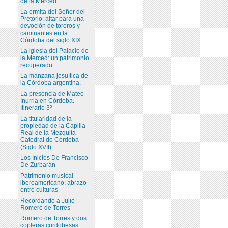
de la Merced
La ermita del Señor del
Pretorio: altar para una
devoción de toreros y
caminantes en la
Córdoba del siglo XIX
La iglesia del Palacio de
la Merced: un patrimonio
recuperado
La manzana jesuítica de
la Córdoba argentina.
La presencia de Mateo
Inurria en Córdoba.
Itinerario 3º
La titularidad de la
propiedad de la Capilla
Real de la Mezquita-
Catedral de Córdoba
(Siglo XVII)
Los Inicios De Francisco
De Zurbarán
Patrimonio musical
iberoamericano: abrazo
entre culturas
Recordando a Julio
Romero de Torres
Romero de Torres y dos
copleras cordobesas