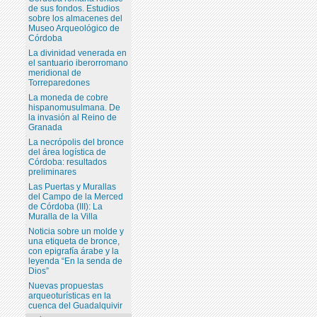
de sus fondos. Estudios
sobre los almacenes del
Museo Arqueológico de
Córdoba
La divinidad venerada en
el santuario iberorromano
meridional de
Torreparedones
La moneda de cobre
hispanomusulmana. De
la invasión al Reino de
Granada
La necrópolis del bronce
del área logística de
Córdoba: resultados
preliminares
Las Puertas y Murallas
del Campo de la Merced
de Córdoba (III): La
Muralla de la Villa
Noticia sobre un molde y
una etiqueta de bronce,
con epigrafía árabe y la
leyenda “En la senda de
Dios”
Nuevas propuestas
arqueoturísticas en la
cuenca del Guadalquivir