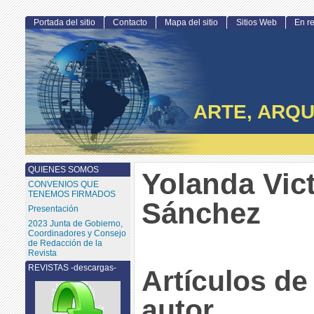
Portada del sitio
Contacto
Mapa del sitio
Sitios Web
En r
ARTE, ARQU
QUIENES SOMOS
Yolanda Vic
CONVENIOS QUE
TENEMOS FIRMADOS
Sánchez
Presentación
2023 Junta de Gobierno,
Coordinadores y Consejo
de Redacción de la
Revista
REVISTAS -descargas-
Artículos de
autor