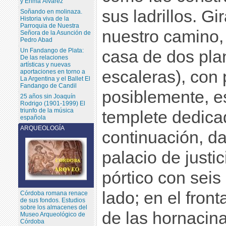
y Enma Álvarez
sus ladrillos. G
Soñando en molinaza.
Historia viva de la
Parroquia de Nuestra
nuestro camino,
Señora de la Asunción de
Pedro Abad
Un Fandango de Plata:
casa de dos plan
De las relaciones
artísticas y nuevas
escaleras), con 
aportaciones en torno a
La Argentina y el Ballet El
Fandango de Candil
posiblemente, e
25 años sin Joaquín
Rodrigo (1901-1999) El
triunfo de la música
templete dedicad
española
ARQUEOLOGÍA
continuación, d
palacio de justi
pórtico con sei
lado; en el fron
Córdoba romana renace
de sus fondos. Estudios
sobre los almacenes del
de las hornacina
Museo Arqueológico de
Córdoba