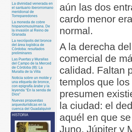
La divinidad venerada en
aún las dos entr
el santuario iberorromano
meridional de
cardo menor era
Torreparedones
La moneda de cobre
hispanomusulmana. De
normal.
la invasión al Reino de
Granada
La necrópolis del bronce
A la derecha del
del área logística de
Córdoba: resultados
preliminares
comercial de má
Las Puertas y Murallas
del Campo de la Merced
calidad. Faltan 
de Córdoba (III): La
Muralla de la Villa
Noticia sobre un molde y
templos que los
una etiqueta de bronce,
con epigrafía árabe y la
leyenda “En la senda de
presumen existi
Dios”
Nuevas propuestas
la ciudad: el ded
arqueoturísticas en la
cuenca del Guadalquivir
aquél en que se 
HISTORIA
Juno, Júpiter y 