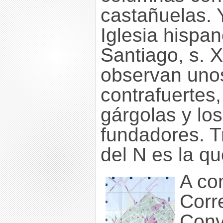
castañuelas. 
Iglesia hispa
Santiago, s. X
observan uno
contrafuertes,
gárgolas y lo
fundadores. T
del N es la q
A con
Corr
Conv