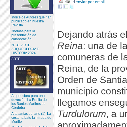
enviar por email
Índice de Autores que han
publicado en nuestra
Revista
Dejando atrás e
Normas para la
presentación de
colaboración
Reina
: una de la
Nº 31. ARTE,
ARQUEOLOGÍA E
HISTORIA 2024
comuneras de l
ARTE
Reina, de la pro
Orden de Santia
municipio consti
Arquitectura para una
llegamos enseg
devoción. La Ermita de
los Santos Mártires de
Córdoba
Turdulorum
, a u
Artesanías del arte (1): La
cestería bajo la mirada de
Murillo
aproximadamente