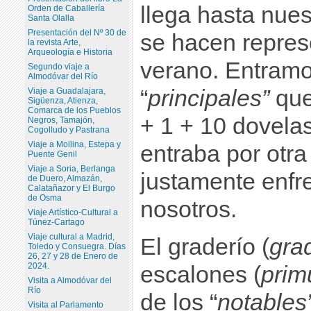
llega hasta nues
Orden de Caballería
Santa Olalla
Presentación del Nº 30 de
se hacen repres
la revista Arte,
Arqueología e Historia
verano. Entramos
Segundo viaje a
Almodóvar del Río
“
principales”
que
Viaje a Guadalajara,
Sigüenza, Atienza,
Comarca de los Pueblos
+ 1 + 10 dovelas
Negros, Tamajón,
Cogolludo y Pastrana
Viaje a Mollina, Estepa y
entraba por otra
Puente Genil
Viaje a Soria, Berlanga
justamente enfr
de Duero, Almazán,
Calatañazor y El Burgo
de Osma
nosotros.
Viaje Artístico-Cultural a
Túnez-Cartago
Viaje cultural a Madrid,
El graderío (
gra
Toledo y Consuegra. Días
26, 27 y 28 de Enero de
2024.
escalones (
prim
Visita a Almodóvar del
Río
de los “
notables
Visita al Parlamento