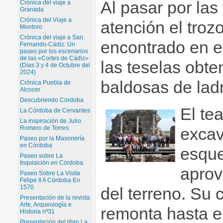
Al pasar por las
Crónica del viaje a
Granada
Crónica del Viaje a
atención el tro
Montoro
Crónica del viaje a San
encontrado en e
Fernando-Cádiz: Un
paseo por los escenarios
de las «Cortes de Cádiz»
las teselas obte
(Días 3 y 4 de Octubre del
2024)
baldosas de ladri
Crónica Puebla de
Alcocer
Descubriendo Córdoba
El te
La Córdoba de Cervantes
La inspiración de Julio
Romero de Torres
excav
Paseo por la Masonería
en Córdoba
esqu
Paseo sobre La
Inquisición en Córdoba
aprov
Paseo Sobre La Visita
Felipe II A Córdoba En
1570
del terreno. Su 
Presentación de la revista
Arte, Arqueología e
remonta hasta el
Historia nº31
Presentación del libro La