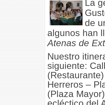
La g
Gust
de u
algunos han l
Atenas de Ex
Nuestro itiner
siguiente: Cal
(Restaurante)
Herreros – P
(Plaza Mayor) 
ecléctico del