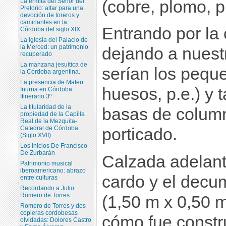
(cobre, plomo, pl
La ermita del Señor del
Pretorio: altar para una
devoción de toreros y
caminantes en la
Entrando por la 
Córdoba del siglo XIX
La iglesia del Palacio de
la Merced: un patrimonio
dejando a nuestr
recuperado
La manzana jesuítica de
serían los peque
la Córdoba argentina.
La presencia de Mateo
huesos, p.e.) y 
Inurria en Córdoba.
Itinerario 3º
La titularidad de la
basas de column
propiedad de la Capilla
Real de la Mezquita-
Catedral de Córdoba
porticado.
(Siglo XVII)
Los Inicios De Francisco
De Zurbarán
Calzada adelante
Patrimonio musical
iberoamericano: abrazo
cardo y el decu
entre culturas
Recordando a Julio
Romero de Torres
(1,50 m x 0,50 m
Romero de Torres y dos
copleras cordobesas
cómo fue constr
olvidadas: Dolores Castro