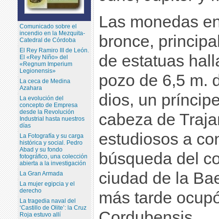
Las monedas en
Comunicado sobre el
incendio en la Mezquita-
bronce, principa
Catedral de Córdoba
El Rey Ramiro III de León.
de estatuas hal
El «Rey Niño» del
«Regnum Imperium
Legionensis»
pozo de 6,5 m. 
La ceca de Medina
Azahara
dios, un príncip
La evolución del
concepto de Empresa
desde la Revolución
cabeza de Traja
Industrial hasta nuestros
días
estudiosos a co
La Fotografía y su carga
histórica y social. Pedro
Abad y su fondo
búsqueda del co
fotográfico, una colección
abierta a la investigación
ciudad de la Ba
La Gran Armada
La mujer egipcia y el
derecho
más tarde ocup
La tragedia naval del
‘Castillo de Olite’: la Cruz
Cordubensis
Roja estuvo allí