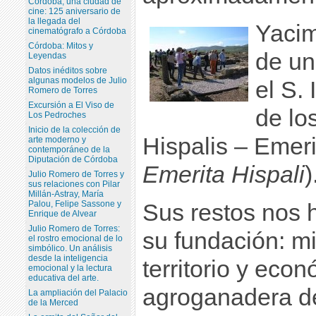
Córdoba, una ciudad de
cine: 125 aniversario de
la llegada del
Yacim
cinematógrafo a Córdoba
Córdoba: Mitos y
de un
Leyendas
Datos inéditos sobre
algunas modelos de Julio
el S. 
Romero de Torres
Excursión a El Viso de
de lo
Los Pedroches
Inicio de la colección de
Hispalis – Emeri
arte moderno y
contemporáneo de la
Diputación de Córdoba
Emerita Hispali
)
Julio Romero de Torres y
sus relaciones con Pilar
Millán-Astray, María
Palou, Felipe Sassone y
Sus restos nos 
Enrique de Alvear
Julio Romero de Torres:
su fundación: mi
el rostro emocional de lo
simbólico. Un análisis
desde la inteligencia
territorio y eco
emocional y la lectura
educativa del arte.
agroganadera de
La ampliación del Palacio
de la Merced