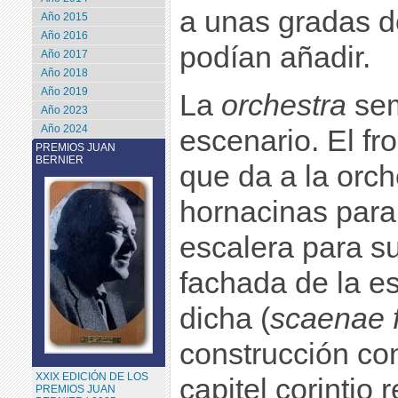
a unas gradas d
Año 2015
Año 2016
podían añadir.
Año 2017
Año 2018
Año 2019
La
orchestra
sem
Año 2023
Año 2024
escenario. El fr
PREMIOS JUAN
BERNIER
que da a la orch
hornacinas para
escalera para su
fachada de la e
dicha (
scaenae 
construcción co
XXIX EDICIÓN DE LOS
capitel corintio 
PREMIOS JUAN