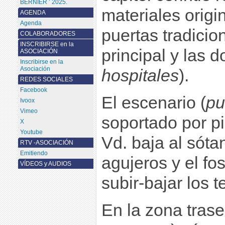
BERNIER ’ 2025.
materiales origin
AGENDA
Agenda
puertas tradicio
COLABORADORES
INSCRIBIRSE en la
principal y las d
ASOCIACIÓN
Inscribirse en la
Asociación
hospitales
).
REDES SOCIALES
Facebook
El escenario (
pu
Ivoox
Vimeo
soportado por pi
X
Youtube
Vd. baja al sóta
RTV -ASOCIACIÓN
Emitiendo
agujeros y el fo
VÍDEOS y AUDIOS
subir-bajar los t
En la zona trase