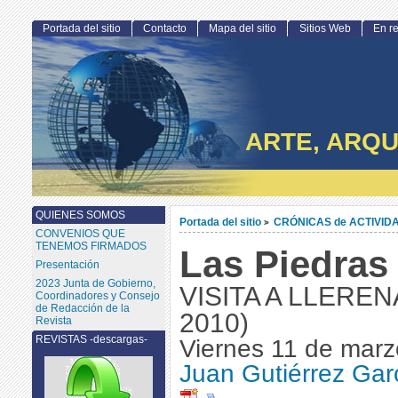
Portada del sitio
Contacto
Mapa del sitio
Sitios Web
En r
ARTE, ARQU
QUIENES SOMOS
Portada del sitio
CRÓNICAS de ACTIVID
>
CONVENIOS QUE
TENEMOS FIRMADOS
Las Piedras
Presentación
2023 Junta de Gobierno,
VISITA A LLERENA
Coordinadores y Consejo
de Redacción de la
2010)
Revista
REVISTAS -descargas-
Viernes 11 de marz
Juan Gutiérrez Gar