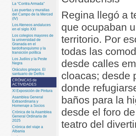
La “Contra Armada”
Las puertas y murallas
Regina llegó a t
del Campo de la Merced
(IV)
que ocupaban u
Los Ateneos andaluces
en el siglo XXI
Los colegios mayores de
territorio. Por e
la universidad de
Granada en el
todas las comod
tardofranquismo y la
transición política
Los Judíos y la Peste
desde calles e
Negra
Oráculos griegos. El
cloacas; desde p
santuario de Delfos
CRÓNICAS de
ACTIVIDADES
donde refugiarse
XI Exposición de Pintura
baños para la hi
Asamblea General
Extraordinaria y
Homenaje a Socios
desde el foro de 
Crónica de la Asamblea
General Ordinaria de
2025
teatro del divert
Crónica del viaje a
Albania