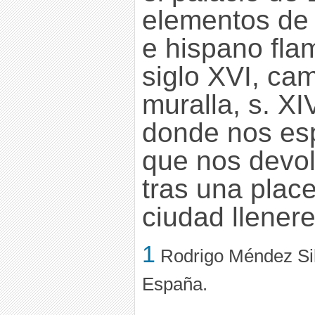
elementos de 
e hispano fla
siglo XVI, cam
muralla, s. XI
donde nos esp
que nos devo
tras una place
ciudad llener
1
Rodrigo Méndez Sil
España.