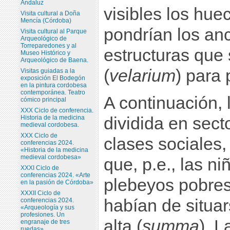
Andaluz
visibles los hu
Visita cultural a Doña
Mencía (Córdoba)
pondrían los anc
Visita cultural al Parque
Arqueológico de
Torreparedones y al
estructuras que 
Museo Histórico y
Arqueológico de Baena.
(
velarium
) para 
Visitas guiadas a la
exposición El Bodegón
en la pintura cordobesa
contemporánea. Teatro
A continuación, 
cómico principal
XXX Ciclo de conferencia.
Historia de la medicina
dividida en sect
medieval cordobesa.
XXX Ciclo de
clases sociales
conferencias 2024.
«Historia de la medicina
medieval cordobesa»
que, p.e., las ni
XXXI Ciclo de
conferencias 2024. «Arte
plebeyos pobres
en la pasión de Córdoba»
XXXII Ciclo de
habían de situar
conferencias 2024.
«Arqueología y sus
profesiones. Un
alta (
summa
). 
engranaje de tres
ruedas»