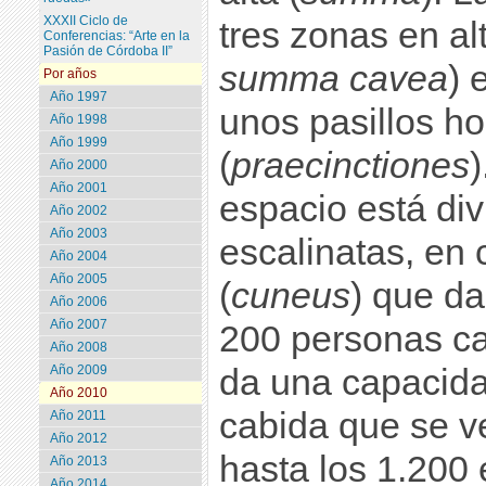
XXXII Ciclo de
tres zonas en alt
Conferencias: “Arte en la
Pasión de Córdoba II”
summa cavea
) 
Por años
Año 1997
unos pasillos ho
Año 1998
Año 1999
(
praecinctiones
)
Año 2000
Año 2001
espacio está div
Año 2002
Año 2003
escalinatas, en 
Año 2004
Año 2005
(
cuneus
) que d
Año 2006
Año 2007
200 personas ca
Año 2008
Año 2009
da una capacida
Año 2010
cabida que se v
Año 2011
Año 2012
hasta los 1.200
Año 2013
Año 2014