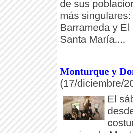
de sus poblacio
más singulares:
Barrameda y El 
Santa María....
Monturque y Do
(17/diciembre/2
El sá
desde
costu