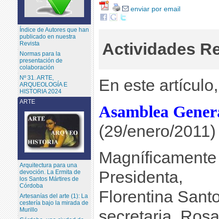
enviar por email
Índice de Autores que han
publicado en nuestra
Actividades R
Revista
Normas para la
presentación de
colaboración
Nº 31. ARTE,
En este artículo
ARQUEOLOGÍA E
HISTORIA 2024
ARTE
Asamblea Genera
(29/enero/2011)
Magníficamente d
Arquitectura para una
Presidenta,
devoción. La Ermita de
los Santos Mártires de
Córdoba
Florentina Sant
Artesanías del arte (1): La
cestería bajo la mirada de
Murillo
secretaria, Rosa