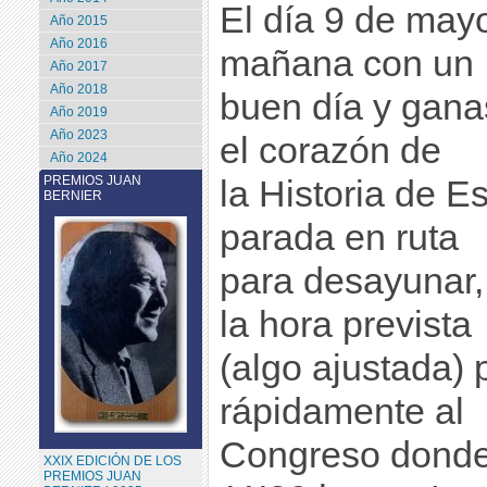
El día 9 de mayo
Año 2015
Año 2016
mañana con un
Año 2017
Año 2018
buen día y gana
Año 2019
Año 2023
el corazón de
Año 2024
PREMIOS JUAN
la Historia de E
BERNIER
parada en ruta
para desayunar,
la hora prevista
(algo ajustada) 
rápidamente al
Congreso donde
XXIX EDICIÓN DE LOS
PREMIOS JUAN