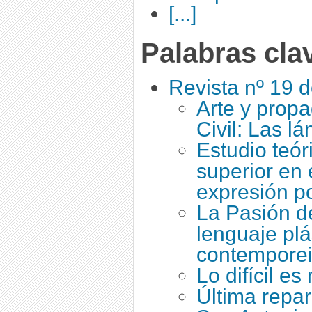
[...]
Palabras cla
Revista nº 19 
Arte y prop
Civil: Las 
Estudio teór
superior en e
expresión po
La Pasión de
lenguaje plá
contemporei
Lo difícil e
Última repar