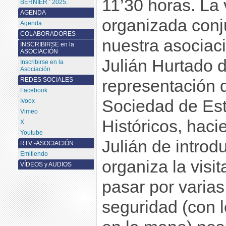
11’30 horas. La 
BERNIER ’ 2025.
AGENDA
organizada conj
Agenda
COLABORADORES
nuestra asociaci
INSCRIBIRSE en la
ASOCIACIÓN
Julián Hurtado 
Inscribirse en la
Asociación
REDES SOCIALES
representación d
Facebook
Sociedad de Est
Ivoox
Vimeo
Históricos, haci
X
Youtube
Julián de introd
RTV -ASOCIACIÓN
Emitiendo
organiza la visit
VÍDEOS y AUDIOS
pasar por varia
seguridad (con l