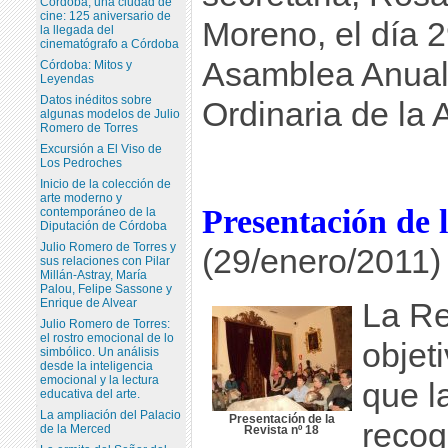
Córdoba, una ciudad de
cine: 125 aniversario de
Moreno, el día 2
la llegada del
cinematógrafo a Córdoba
Asamblea Anua
Córdoba: Mitos y
Leyendas
Datos inéditos sobre
Ordinaria de la A
algunas modelos de Julio
Romero de Torres
Excursión a El Viso de
Los Pedroches
Inicio de la colección de
arte moderno y
Presentación de l
contemporáneo de la
Diputación de Córdoba
Julio Romero de Torres y
(29/enero/2011)
sus relaciones con Pilar
Millán-Astray, María
Palou, Felipe Sassone y
Enrique de Alvear
La Rev
Julio Romero de Torres:
el rostro emocional de lo
objet
simbólico. Un análisis
desde la inteligencia
emocional y la lectura
que l
educativa del arte.
La ampliación del Palacio
Presentación de la
recog
de la Merced
Revista nº 18