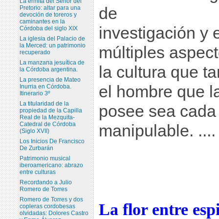
La ermita del Señor del
Pretorio: altar para una
de
devoción de toreros y
caminantes en la
investigación y 
Córdoba del siglo XIX
La iglesia del Palacio de
la Merced: un patrimonio
múltiples aspec
recuperado
La manzana jesuítica de
la cultura que t
la Córdoba argentina.
La presencia de Mateo
el hombre que l
Inurria en Córdoba.
Itinerario 3º
La titularidad de la
posee sea cada
propiedad de la Capilla
Real de la Mezquita-
Catedral de Córdoba
manipulable. ....
(Siglo XVII)
Los Inicios De Francisco
De Zurbarán
Patrimonio musical
iberoamericano: abrazo
entre culturas
Recordando a Julio
Romero de Torres
Romero de Torres y dos
La flor entre esp
copleras cordobesas
olvidadas: Dolores Castro