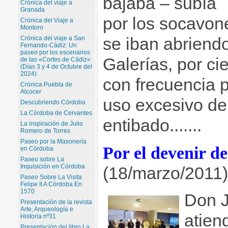
bajaba – subía
Crónica del viaje a
Granada
por los socavon
Crónica del Viaje a
Montoro
se iban abriendo
Crónica del viaje a San
Fernando-Cádiz: Un
paseo por los escenarios
Galerías, por ci
de las «Cortes de Cádiz»
(Días 3 y 4 de Octubre del
2024)
con frecuencia p
Crónica Puebla de
Alcocer
uso excesivo de
Descubriendo Córdoba
La Córdoba de Cervantes
entibado.......
La inspiración de Julio
Romero de Torres
Paseo por la Masonería
Por el devenir de
en Córdoba
Paseo sobre La
Inquisición en Córdoba
(18/marzo/2011)
Paseo Sobre La Visita
Felipe II A Córdoba En
1570
Don J
Presentación de la revista
Arte, Arqueología e
atien
Historia nº31
Presentación del libro La