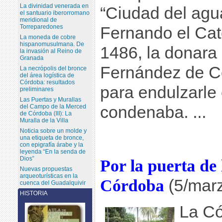
La divinidad venerada en
“Ciudad del agu
el santuario iberorromano
meridional de
Torreparedones
Fernando el Cat
La moneda de cobre
hispanomusulmana. De
1486, la donara
la invasión al Reino de
Granada
Fernández de C
La necrópolis del bronce
del área logística de
Córdoba: resultados
para endulzarle 
preliminares
Las Puertas y Murallas
del Campo de la Merced
condenaba. ...
de Córdoba (III): La
Muralla de la Villa
Noticia sobre un molde y
una etiqueta de bronce,
con epigrafía árabe y la
leyenda “En la senda de
Dios”
Por la puerta de
Nuevas propuestas
arqueoturísticas en la
Córdoba
(5/mar
cuenca del Guadalquivir
HISTORIA
La Có