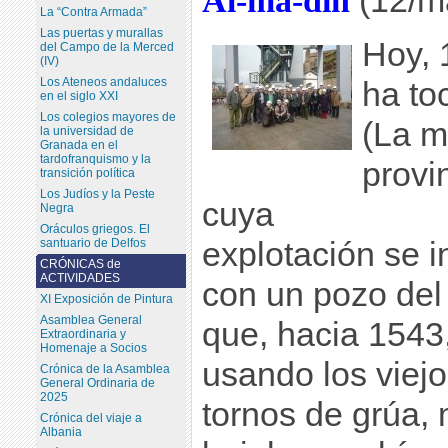
Al-ma-din
(12/m
La “Contra Armada”
Las puertas y murallas
Hoy, 
del Campo de la Merced
(IV)
Los Ateneos andaluces
ha to
en el siglo XXI
Los colegios mayores de
(La m
la universidad de
Granada en el
tardofranquismo y la
provi
transición política
Los Judíos y la Peste
cuya
Negra
Oráculos griegos. El
explotación se in
santuario de Delfos
CRÓNICAS de
ACTIVIDADES
con un pozo del
XI Exposición de Pintura
Asamblea General
que, hacia 1543
Extraordinaria y
Homenaje a Socios
usando los viej
Crónica de la Asamblea
General Ordinaria de
2025
tornos de grúa, 
Crónica del viaje a
Albania