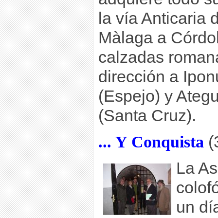
la vía Anticaria 
Màlaga a Córdob
calzadas roman
dirección a Ipo
(Espejo) y Ateg
(Santa Cruz).
... Y Conquista
(
La As
colof
un dí