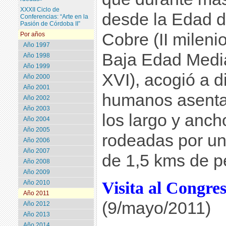
XXXII Ciclo de
desde la Edad d
Conferencias: “Arte en la
Pasión de Córdoba II”
Cobre (II milenio
Por años
Año 1997
Baja Edad Medi
Año 1998
Año 1999
XVI), acogió a d
Año 2000
Año 2001
humanos asent
Año 2002
Año 2003
los largo y anch
Año 2004
Año 2005
rodeadas por un
Año 2006
Año 2007
de 1,5 kms de per
Año 2008
Año 2009
Visita al Congre
Año 2010
Año 2011
(9/mayo/2011)
Año 2012
Año 2013
Año 2014