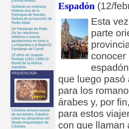
y Enma Álvarez
Espadón
(12/feb
Soñando en molinaza.
Historia viva de la
Parroquia de Nuestra
Esta vez
Señora de la Asunción de
Pedro Abad
Un Fandango de Plata:
parte ori
De las relaciones
artísticas y nuevas
aportaciones en torno a
provinci
La Argentina y el Ballet El
Fandango de Candil
conocer 
25 años sin Joaquín
Rodrigo (1901-1999) El
triunfo de la música
espadón”,
española
ARQUEOLOGÍA
que luego pasó a
para los romano
árabes y, por fin
Córdoba romana renace
para estos viaj
de sus fondos. Estudios
sobre los almacenes del
con que llaman 
Museo Arqueológico de
Córdoba