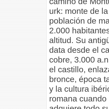
camino de Mont
urk: monte de la
población de m
2.000 habitante
altitud. Su anti
data desde el ca
cobre, 3.000 a.n
el castillo, enla
bronce, época ta
y la cultura ibé
romana cuando 
adquiere todo su