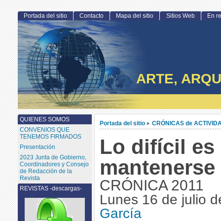
Portada del sitio
Contacto
Mapa del sitio
Sitios Web
En r
ARTE, ARQU
QUIENES SOMOS
Portada del sitio
CRÓNICAS de ACTIVID
>
CONVENIOS QUE
TENEMOS FIRMADOS
Lo difícil es
Presentación
2023 Junta de Gobierno,
mantenerse
Coordinadores y Consejo
de Redacción de la
Revista
CRÓNICA 2011
REVISTAS -descargas-
Lunes 16 de julio 
García