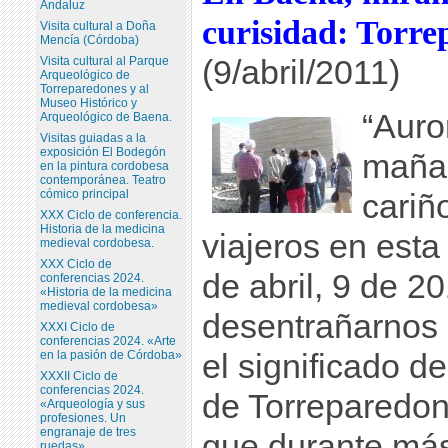
Andaluz
curisidad: Torre
Visita cultural a Doña
Mencía (Córdoba)
Visita cultural al Parque
(9/abril/2011)
Arqueológico de
Torreparedones y al
Museo Histórico y
“Auror
Arqueológico de Baena.
Visitas guiadas a la
exposición El Bodegón
maña
en la pintura cordobesa
contemporánea. Teatro
cómico principal
cariñ
XXX Ciclo de conferencia.
Historia de la medicina
viajeros en est
medieval cordobesa.
XXX Ciclo de
de abril, 9 de 20
conferencias 2024.
«Historia de la medicina
medieval cordobesa»
desentrañarnos
XXXI Ciclo de
conferencias 2024. «Arte
en la pasión de Córdoba»
el significado d
XXXII Ciclo de
conferencias 2024.
de Torreparedon
«Arqueología y sus
profesiones. Un
engranaje de tres
que durante más
ruedas»