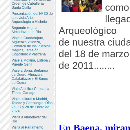
Orden de Caballería
como 
Santa Olalla
Presentación del Nº 30 de
llega
la revista Arte,
Arqueología e Historia
Arqueológico
Segundo viaje a
Almodóvar del Río
Viaje a Guadalajara,
de nuestra ciuda
Sigüenza, Atienza,
Comarca de los Pueblos
Negros, Tamajón,
del 18 de marzo
Cogolludo y Pastrana
Viaje a Mollina, Estepa y
de 2011........
Puente Genil
Viaje a Soria, Berlanga
de Duero, Almazán,
Calatañazor y El Burgo
de Osma
Viaje Artístico-Cultural a
Túnez-Cartago
Viaje cultural a Madrid,
Toledo y Consuegra. Días
26, 27 y 28 de Enero de
2024.
Visita a Almodóvar del
Río
En Baena, miran
Visita al Parlamento