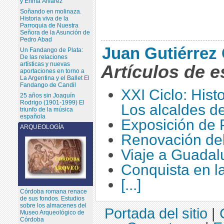
y Enma Álvarez
Soñando en molinaza.
Historia viva de la
Parroquia de Nuestra
Señora de la Asunción de
Pedro Abad
Juan Gutiérrez 
Un Fandango de Plata:
De las relaciones
artísticas y nuevas
Artículos de e
aportaciones en torno a
La Argentina y el Ballet El
Fandango de Candil
XXI Ciclo: Hist
25 años sin Joaquín
Rodrigo (1901-1999) El
Los alcaldes d
triunfo de la música
española
Exposición de 
ARQUEOLOGÍA
Renovación del
Viaje a Guadalu
Conquista en la 
[...]
Córdoba romana renace
de sus fondos. Estudios
sobre los almacenes del
Portada del sitio
|
Museo Arqueológico de
Córdoba