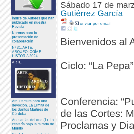
Sábado 17 de marz
Gutiérrez García
Índice de Autores que han
publicado en nuestra
enviar por email
Revista
Normas para la
presentación de
Bienvenidos al A
colaboración
Nº 31. ARTE,
ARQUEOLOGÍA E
HISTORIA 2024
Ciclo: “La Pepa”
ARTE
Conferencia: “Pu
Arquitectura para una
devoción. La Ermita de
los Santos Mártires de
de las Cortes: M
Córdoba
Artesanías del arte (1): La
Proclamas y Diat
cestería bajo la mirada de
Murillo