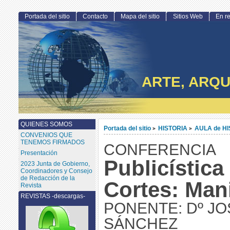
Portada del sitio
Contacto
Mapa del sitio
Sitios Web
En r
ARTE, ARQU
QUIENES SOMOS
Portada del sitio
HISTORIA
AULA de H
>
>
CONVENIOS QUE
TENEMOS FIRMADOS
CONFERENCIA
Presentación
Publicística
2023 Junta de Gobierno,
Coordinadores y Consejo
de Redacción de la
Cortes: Mani
Revista
REVISTAS -descargas-
PONENTE: Dº JO
SÁNCHEZ