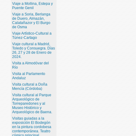
Viaje a Mollina, Estepa y
Puente Genil
Viaje a Soria, Berlanga
de Duero, Almazán,
Calatañazor y El Burgo
de Osma
Viaje Artístico-Cultural a
Túnez-Cartago
Viaje cultural a Madrid,
Toledo y Consuegra. Días
26, 27 y 28 de Enero de
2024.
Visita a Almodóvar del
Río
Visita al Parlamento
Andaluz
Visita cultural a Doña
Mencía (Córdoba)
Visita cultural al Parque
Arqueológico de
Torreparedones y al
Museo Histórico y
Arqueológico de Baena.
Visitas guiadas a la
exposición El Bodegón
en la pintura cordobesa
contemporánea. Teatro
cómico principal