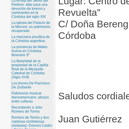
Lugar: Centro d
La ermita del Señor del
Pretorio: altar para una
devoción de toreros y
Revuelta”
caminantes en la
Córdoba del siglo XIX
C/ Doña Bereng
La iglesia del Palacio de
la Merced: un patrimonio
recuperado
Córdoba
La manzana jesuítica de
la Córdoba argentina.
La presencia de Mateo
Inurria en Córdoba.
Itinerario 3º
La titularidad de la
propiedad de la Capilla
Real de la Mezquita-
Catedral de Córdoba
(Siglo XVII)
Los Inicios De Francisco
De Zurbarán
Saludos cordial
Patrimonio musical
iberoamericano: abrazo
entre culturas
Recordando a Julio
Romero de Torres
Juan Gutiérrez
Romero de Torres y dos
copleras cordobesas
olvidadas: Dolores Castro