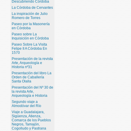
Descubriendo Córdoba
La Córdoba de Cervantes
La inspiración de Julio
Romero de Torres
Paseo por la Masonería
en Córdoba
Paseo sobre La
Inquisición en Córdoba
Paseo Sobre La Visita
Felipe II A Córdoba En
1570
Presentación de la revista
Arte, Arqueología e
Historia nº31
Presentación del libro La
Orden de Caballería
Santa Olalla
Presentación del Nº 30 de
la revista Arte,
Arqueología e Historia
Segundo viaje a
Almodóvar del Río
Viaje a Guadalajara,
Sigüenza, Atienza,
Comarca de los Pueblos
Negros, Tamajón,
Cogolludo y Pastrana