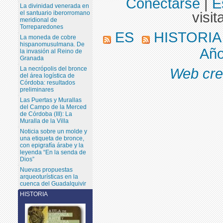
Conectarse
|
E
La divinidad venerada en
el santuario iberorromano
visit
meridional de
Torreparedones
ES
HISTORI
La moneda de cobre
hispanomusulmana. De
Año
la invasión al Reino de
Granada
La necrópolis del bronce
Web cre
del área logística de
Córdoba: resultados
preliminares
Las Puertas y Murallas
del Campo de la Merced
de Córdoba (III): La
Muralla de la Villa
Noticia sobre un molde y
una etiqueta de bronce,
con epigrafía árabe y la
leyenda “En la senda de
Dios”
Nuevas propuestas
arqueoturísticas en la
cuenca del Guadalquivir
HISTORIA