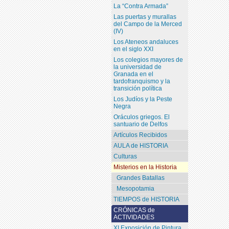
La “Contra Armada”
Las puertas y murallas
del Campo de la Merced
(IV)
Los Ateneos andaluces
en el siglo XXI
Los colegios mayores de
la universidad de
Granada en el
tardofranquismo y la
transición política
Los Judíos y la Peste
Negra
Oráculos griegos. El
santuario de Delfos
Artículos Recibidos
AULA de HISTORIA
Culturas
Misterios en la Historia
Grandes Batallas
Mesopotamia
TIEMPOS de HISTORIA
CRÓNICAS de
ACTIVIDADES
XI Exposición de Pintura