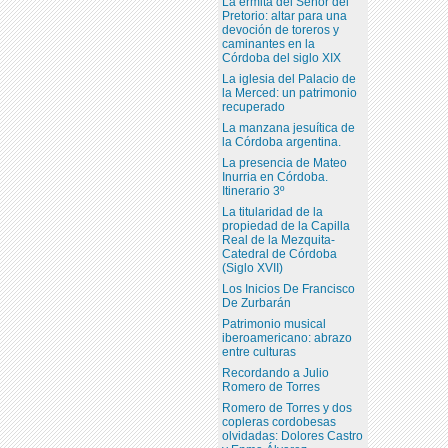
La ermita del Señor del
Pretorio: altar para una
devoción de toreros y
caminantes en la
Córdoba del siglo XIX
La iglesia del Palacio de
la Merced: un patrimonio
recuperado
La manzana jesuítica de
la Córdoba argentina.
La presencia de Mateo
Inurria en Córdoba.
Itinerario 3º
La titularidad de la
propiedad de la Capilla
Real de la Mezquita-
Catedral de Córdoba
(Siglo XVII)
Los Inicios De Francisco
De Zurbarán
Patrimonio musical
iberoamericano: abrazo
entre culturas
Recordando a Julio
Romero de Torres
Romero de Torres y dos
copleras cordobesas
olvidadas: Dolores Castro