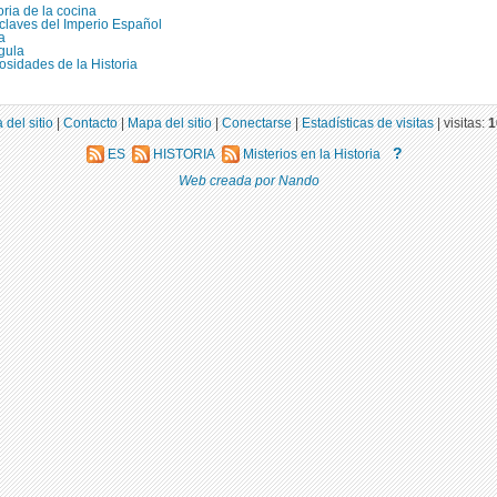
oria de la cocina
claves del Imperio Español
a
gula
osidades de la Historia
 del sitio
|
Contacto
|
Mapa del sitio
|
Conectarse
|
Estadísticas de visitas
|
visitas:
1
?
ES
HISTORIA
Misterios en la Historia
Web creada por Nando