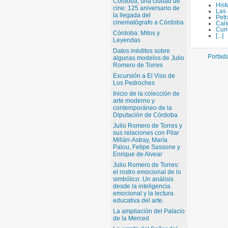
Córdoba, una ciudad de
Hist
cine: 125 aniversario de
Las 
la llegada del
Petr
cinematógrafo a Córdoba
Calí
Curi
Córdoba: Mitos y
[...]
Leyendas
Datos inéditos sobre
Portada
algunas modelos de Julio
Romero de Torres
Excursión a El Viso de
Los Pedroches
Inicio de la colección de
arte moderno y
contemporáneo de la
Diputación de Córdoba
Julio Romero de Torres y
sus relaciones con Pilar
Millán-Astray, María
Palou, Felipe Sassone y
Enrique de Alvear
Julio Romero de Torres:
el rostro emocional de lo
simbólico. Un análisis
desde la inteligencia
emocional y la lectura
educativa del arte.
La ampliación del Palacio
de la Merced