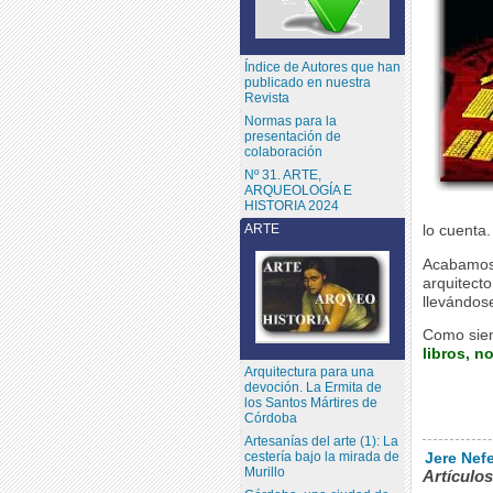
Índice de Autores que han
publicado en nuestra
Revista
Normas para la
presentación de
colaboración
Nº 31. ARTE,
ARQUEOLOGÍA E
HISTORIA 2024
ARTE
lo cuenta.
Acabamo
arquitecto
llevándose
Como sie
libros, n
Arquitectura para una
devoción. La Ermita de
los Santos Mártires de
Córdoba
Artesanías del arte (1): La
cestería bajo la mirada de
Jere Nefe
Murillo
Artículos