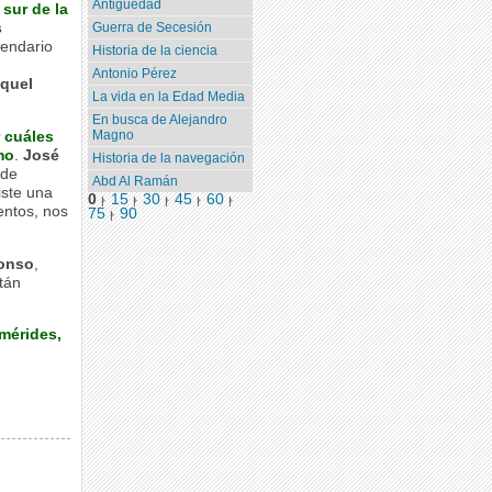
Antigüedad
 sur de la
s
Guerra de Secesión
gendario
Historia de la ciencia
Antonio Pérez
quel
La vida en la Edad Media
En busca de Alejandro
Magno
 cuáles
mo
.
José
Historia de la navegación
 de
Abd Al Ramán
iste una
0
15
30
45
60
|
|
|
|
|
ntos, nos
75
90
|
lonso
,
tán
mérides,