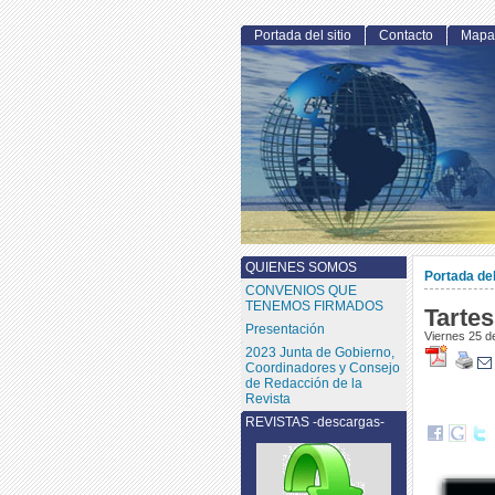
Portada del sitio
Contacto
Mapa 
QUIENES SOMOS
Portada del
CONVENIOS QUE
TENEMOS FIRMADOS
Tarte
Presentación
Viernes 25 
2023 Junta de Gobierno,
Coordinadores y Consejo
de Redacción de la
Revista
REVISTAS -descargas-