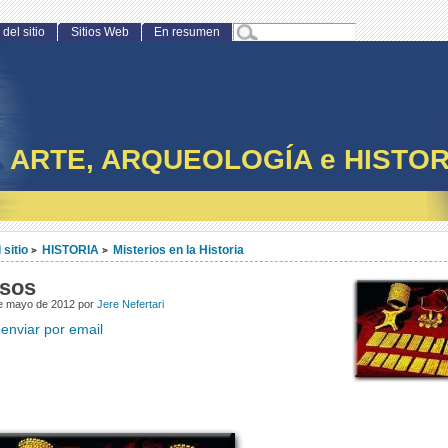
del sitio
Sitios Web
En resumen
ARTE, ARQUEOLOGÍA e HISTOR
 sitio
HISTORIA
Misterios en la Historia
>
>
ssos
de mayo de 2012 por
Jere Nefertari
enviar por email