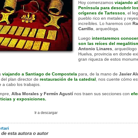
Hoy comenzamos
viajando al
Península para descubrir lo
orígenes de Tartessos
, el le
pueblo rico en metales y reyes
increíbles. Lo haremos con
Ra
Carrillo
, arqueóloga.
Luego
intentaremos conocer
son las reíces del megalitis
Antonio Linares
, arqueólogo
Huelva, provincia en donde ex
gran riqueza de estos monume
s
viajando a Santiago de Compostela
para, de la mano de
Javier A
 del plan director de
restauración de la catedral
, nos cuente cómo es
 a cabo los trabajos.
mpre,
Alba Morales y Fermín Agustí
nos traen sus secciones con
efe
oticias y exposiciones.
Ir a descargar
rtari
 de esta autora o autor