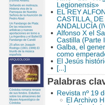
y Enma Álvarez
Legionensis»
Soñando en molinaza.
Historia viva de la
EL REY ALFON
Parroquia de Nuestra
Señora de la Asunción de
CASTILLA, DE
Pedro Abad
Un Fandango de Plata:
ANDALUCÍA (I
De las relaciones
artísticas y nuevas
Alfonso X el S
aportaciones en torno a
La Argentina y el Ballet El
Castilla (Parte I
Fandango de Candil
25 años sin Joaquín
Galba, el gener
Rodrigo (1901-1999) El
triunfo de la música
como emperad
española
El Jesús histór
ARQUEOLOGÍA
[...]
Palabras cla
Córdoba romana renace
Revista nº 19 
de sus fondos. Estudios
sobre los almacenes del
El Archivo H
Museo Arqueológico de
Córdoba