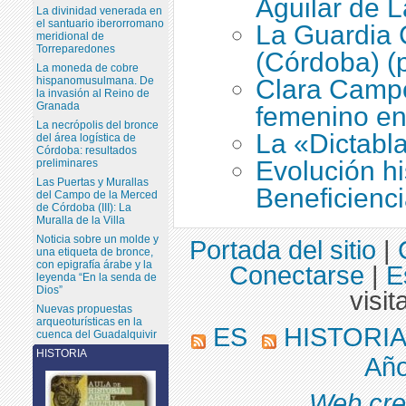
Aguilar de L
La divinidad venerada en
el santuario iberorromano
La Guardia C
meridional de
Torreparedones
(Córdoba) (p
La moneda de cobre
Clara Campo
hispanomusulmana. De
la invasión al Reino de
Granada
femenino e
La necrópolis del bronce
La «Dictabl
del área logística de
Córdoba: resultados
Evolución hi
preliminares
Las Puertas y Murallas
Beneficienc
del Campo de la Merced
de Córdoba (III): La
Muralla de la Villa
Noticia sobre un molde y
Portada del sitio
|
una etiqueta de bronce,
con epigrafía árabe y la
Conectarse
|
E
leyenda “En la senda de
Dios”
visit
Nuevas propuestas
arqueoturísticas en la
ES
HISTORI
cuenca del Guadalquivir
HISTORIA
Año
Web cre