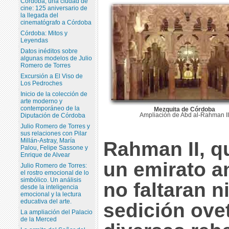
Córdoba, una ciudad de
cine: 125 aniversario de
la llegada del
cinematógrafo a Córdoba
Córdoba: Mitos y
Leyendas
Datos inéditos sobre
algunas modelos de Julio
Romero de Torres
Excursión a El Viso de
Los Pedroches
Inicio de la colección de
arte moderno y
contemporáneo de la
Mezquita de Córdoba
Ampliación de Abd al-Rahman I
Diputación de Córdoba
Julio Romero de Torres y
sus relaciones con Pilar
Millán-Astray, María
Rahman II, q
Palou, Felipe Sassone y
Enrique de Alvear
un emirato a
Julio Romero de Torres:
el rostro emocional de lo
simbólico. Un análisis
no faltaran n
desde la inteligencia
emocional y la lectura
educativa del arte.
sedición ove
La ampliación del Palacio
de la Merced