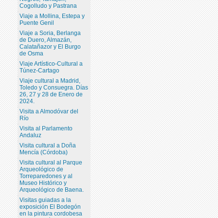
Cogolludo y Pastrana
Viaje a Mollina, Estepa y
Puente Genil
Viaje a Soria, Berlanga
de Duero, Almazán,
Calatañazor y El Burgo
de Osma
Viaje Artístico-Cultural a
Túnez-Cartago
Viaje cultural a Madrid,
Toledo y Consuegra. Días
26, 27 y 28 de Enero de
2024.
Visita a Almodóvar del
Río
Visita al Parlamento
Andaluz
Visita cultural a Doña
Mencía (Córdoba)
Visita cultural al Parque
Arqueológico de
Torreparedones y al
Museo Histórico y
Arqueológico de Baena.
Visitas guiadas a la
exposición El Bodegón
en la pintura cordobesa