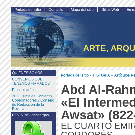
Portada del sitio
Contacto
Mapa del sitio
Sitios Web
En r
ARTE, ARQU
QUIENES SOMOS
Portada del sitio
HISTORIA
Artículos R
>
>
CONVENIOS QUE
TENEMOS FIRMADOS
Abd Al-Rahm
Presentación
2023 Junta de Gobierno,
«El Intermed
Coordinadores y Consejo
de Redacción de la
Revista
Awsat» (822
REVISTAS -descargas-
EL CUARTO EMI
CORDOBÉS