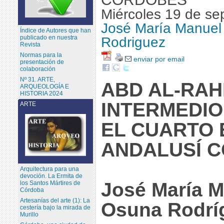
Miércoles 19 de se
José María Manuel
Índice de Autores que han
publicado en nuestra
Rodriguez
Revista
Normas para la
enviar por email
presentación de
colaboración
Nº 31. ARTE,
ABD AL-RAHM
ARQUEOLOGÍA E
HISTORIA 2024
INTERMEDI
ARTE
EL CUARTO 
ANDALUSÍ 
Arquitectura para una
devoción. La Ermita de
José María M
los Santos Mártires de
Córdoba
Artesanías del arte (1): La
Osuna Rodrí
cestería bajo la mirada de
Murillo