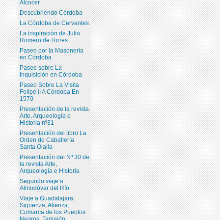
Alcocer
Descubriendo Córdoba
La Córdoba de Cervantes
La inspiración de Julio
Romero de Torres
Paseo por la Masonería
en Córdoba
Paseo sobre La
Inquisición en Córdoba
Paseo Sobre La Visita
Felipe II A Córdoba En
1570
Presentación de la revista
Arte, Arqueología e
Historia nº31
Presentación del libro La
Orden de Caballería
Santa Olalla
Presentación del Nº 30 de
la revista Arte,
Arqueología e Historia
Segundo viaje a
Almodóvar del Río
Viaje a Guadalajara,
Sigüenza, Atienza,
Comarca de los Pueblos
Negros, Tamajón,