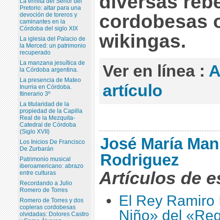
diversas rebe
La ermita del Señor del
Pretorio: altar para una
cordobesas o
devoción de toreros y
caminantes en la
Córdoba del siglo XIX
wikingas.
La iglesia del Palacio de
la Merced: un patrimonio
recuperado
La manzana jesuítica de
Ver en línea :
A
la Córdoba argentina.
La presencia de Mateo
artículo
Inurria en Córdoba.
Itinerario 3º
La titularidad de la
propiedad de la Capilla
Real de la Mezquita-
Catedral de Córdoba
(Siglo XVII)
José María Man
Los Inicios De Francisco
De Zurbarán
Rodriguez
Patrimonio musical
iberoamericano: abrazo
Artículos de e
entre culturas
Recordando a Julio
Romero de Torres
El Rey Ramiro I
Romero de Torres y dos
copleras cordobesas
Niño» del «Re
olvidadas: Dolores Castro