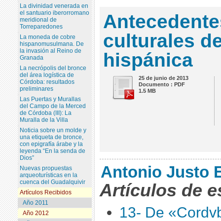
La divinidad venerada en
el santuario iberorromano
Antecedentes
meridional de
Torreparedones
culturales d
La moneda de cobre
hispanomusulmana. De
la invasión al Reino de
hispánica
Granada
La necrópolis del bronce
del área logística de
25 de junio de 2013
Córdoba: resultados
Documento : PDF
preliminares
1.5 MB
Las Puertas y Murallas
del Campo de la Merced
de Córdoba (III): La
Muralla de la Villa
Noticia sobre un molde y
una etiqueta de bronce,
con epigrafía árabe y la
leyenda “En la senda de
Dios”
Antonio Justo E
Nuevas propuestas
arqueoturísticas en la
cuenca del Guadalquivir
Artículos de e
Artículos Recibidos
Año 2011
13- De «Cordvb
Año 2012