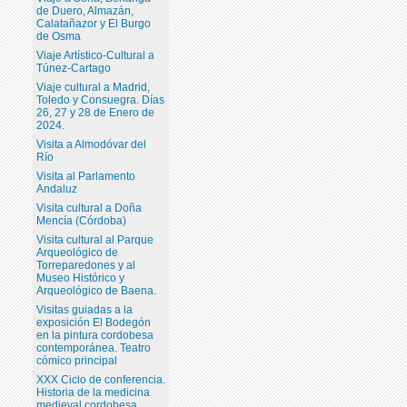
de Duero, Almazán,
Calatañazor y El Burgo
de Osma
Viaje Artístico-Cultural a
Túnez-Cartago
Viaje cultural a Madrid,
Toledo y Consuegra. Días
26, 27 y 28 de Enero de
2024.
Visita a Almodóvar del
Río
Visita al Parlamento
Andaluz
Visita cultural a Doña
Mencía (Córdoba)
Visita cultural al Parque
Arqueológico de
Torreparedones y al
Museo Histórico y
Arqueológico de Baena.
Visitas guiadas a la
exposición El Bodegón
en la pintura cordobesa
contemporánea. Teatro
cómico principal
XXX Ciclo de conferencia.
Historia de la medicina
medieval cordobesa.