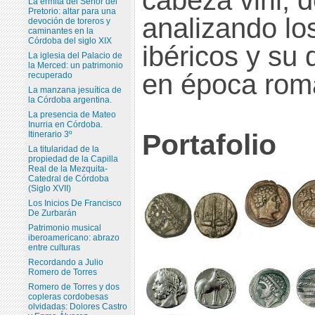
La ermita del Señor del
Pretorio: altar para una
analizando lo
devoción de toreros y
caminantes en la
Córdoba del siglo XIX
ibéricos y su 
La iglesia del Palacio de
la Merced: un patrimonio
en época rom
recuperado
La manzana jesuítica de
la Córdoba argentina.
La presencia de Mateo
Inurria en Córdoba.
Portafolio
Itinerario 3º
La titularidad de la
propiedad de la Capilla
Real de la Mezquita-
Catedral de Córdoba
(Siglo XVII)
Los Inicios De Francisco
De Zurbarán
Patrimonio musical
iberoamericano: abrazo
entre culturas
Recordando a Julio
Romero de Torres
Romero de Torres y dos
copleras cordobesas
olvidadas: Dolores Castro