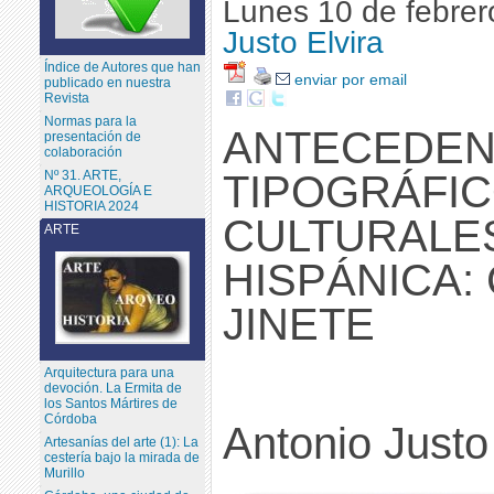
Lunes 10 de febrer
Justo Elvira
Índice de Autores que han
enviar por email
publicado en nuestra
Revista
Normas para la
ANTECEDEN
presentación de
colaboración
TIPOGRÁFIC
Nº 31. ARTE,
ARQUEOLOGÍA E
HISTORIA 2024
CULTURALE
ARTE
HISPÁNICA: 
JINETE
Arquitectura para una
devoción. La Ermita de
los Santos Mártires de
Córdoba
Antonio Justo
Artesanías del arte (1): La
cestería bajo la mirada de
Murillo