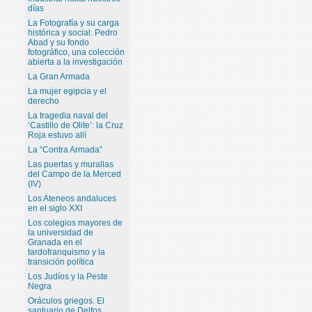
días
La Fotografía y su carga
histórica y social. Pedro
Abad y su fondo
fotográfico, una colección
abierta a la investigación
La Gran Armada
La mujer egipcia y el
derecho
La tragedia naval del
‘Castillo de Olite’: la Cruz
Roja estuvo allí
La “Contra Armada”
Las puertas y murallas
del Campo de la Merced
(IV)
Los Ateneos andaluces
en el siglo XXI
Los colegios mayores de
la universidad de
Granada en el
tardofranquismo y la
transición política
Los Judíos y la Peste
Negra
Oráculos griegos. El
santuario de Delfos