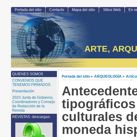
Portada del sitio
Contacto
Mapa del sitio
Sitios Web
En r
ARTE, ARQU
QUIENES SOMOS
Portada del sitio
ARQUEOLOGÍA
Artícu
>
>
CONVENIOS QUE
TENEMOS FIRMADOS
Antecedent
Presentación
2023 Junta de Gobierno,
tipográficos
Coordinadores y Consejo
de Redacción de la
Revista
culturales d
REVISTAS -descargas-
moneda his