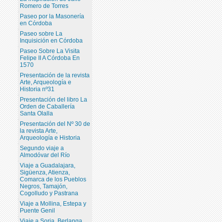
Romero de Torres
Paseo por la Masonería
en Córdoba
Paseo sobre La
Inquisición en Córdoba
Paseo Sobre La Visita
Felipe II A Córdoba En
1570
Presentación de la revista
Arte, Arqueología e
Historia nº31
Presentación del libro La
Orden de Caballería
Santa Olalla
Presentación del Nº 30 de
la revista Arte,
Arqueología e Historia
Segundo viaje a
Almodóvar del Río
Viaje a Guadalajara,
Sigüenza, Atienza,
Comarca de los Pueblos
Negros, Tamajón,
Cogolludo y Pastrana
Viaje a Mollina, Estepa y
Puente Genil
Viaje a Soria, Berlanga