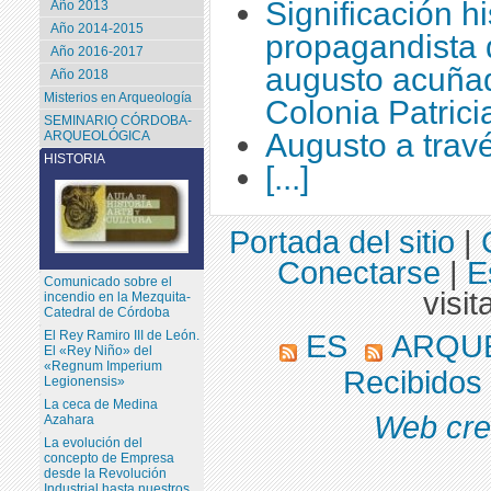
Significación hi
Año 2013
Año 2014-2015
propagandista 
Año 2016-2017
augusto acuña
Año 2018
Misterios en Arqueología
Colonia Patric
SEMINARIO CÓRDOBA-
Augusto a trav
ARQUEOLÓGICA
HISTORIA
[...]
Portada del sitio
|
Conectarse
|
E
Comunicado sobre el
visit
incendio en la Mezquita-
Catedral de Córdoba
El Rey Ramiro III de León.
ES
ARQU
El «Rey Niño» del
«Regnum Imperium
Recibidos
Legionensis»
La ceca de Medina
Web cre
Azahara
La evolución del
concepto de Empresa
desde la Revolución
Industrial hasta nuestros