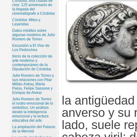
Córdoba, una ciudad de
cine: 125 aniversario de
la llegada del
cinematógrafo a Córdoba
Córdoba: Mitos y
Leyendas
Datos inéditos sobre
algunas modelos de Julio
Romero de Torres
Excursión a El Viso de
Los Pedroches
Inicio de la colección de
arte moderno y
contemporáneo de la
Diputación de Córdoba
Julio Romero de Torres y
sus relaciones con Pilar
Millán-Astray, María
Palou, Felipe Sassone y
Enrique de Alvear
la antigüedad
Julio Romero de Torres:
el rostro emocional de lo
simbólico. Un análisis
anverso y su 
desde la inteligencia
emocional y la lectura
lado, suele r
educativa del arte.
La ampliación del Palacio
de la Merced
cabeza viril; d