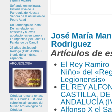
y Enma Álvarez
Soñando en molinaza.
Historia viva de la
Parroquia de Nuestra
Señora de la Asunción de
Pedro Abad
Un Fandango de Plata:
De las relaciones
artísticas y nuevas
José María Man
aportaciones en torno a
La Argentina y el Ballet El
Rodriguez
Fandango de Candil
25 años sin Joaquín
Artículos de e
Rodrigo (1901-1999) El
triunfo de la música
española
El Rey Ramiro I
ARQUEOLOGÍA
Niño» del «Re
Legionensis»
EL REY ALFON
CASTILLA, DE
Córdoba romana renace
de sus fondos. Estudios
ANDALUCÍA (I
sobre los almacenes del
Museo Arqueológico de
Alfonso X el S
Córdoba