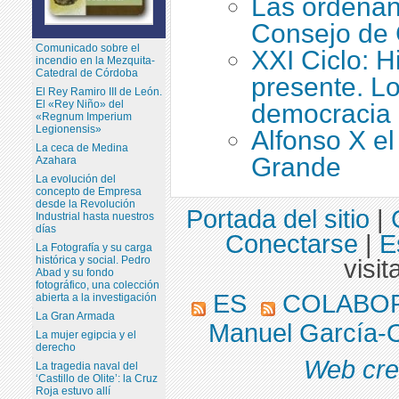
Las ordenan
Consejo de 
Comunicado sobre el
XXI Ciclo: H
incendio en la Mezquita-
Catedral de Córdoba
presente. Lo
El Rey Ramiro III de León.
El «Rey Niño» del
democracia
«Regnum Imperium
Legionensis»
Alfonso X el
La ceca de Medina
Grande
Azahara
La evolución del
concepto de Empresa
desde la Revolución
Portada del sitio
|
Industrial hasta nuestros
días
Conectarse
|
E
La Fotografía y su carga
histórica y social. Pedro
visit
Abad y su fondo
fotográfico, una colección
ES
COLABO
abierta a la investigación
La Gran Armada
Manuel García-
La mujer egipcia y el
derecho
Web cre
La tragedia naval del
‘Castillo de Olite’: la Cruz
Roja estuvo allí