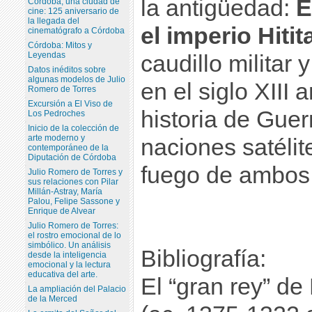
la antigüedad:
E
Córdoba, una ciudad de
cine: 125 aniversario de
la llegada del
el imperio Hitit
cinematógrafo a Córdoba
Córdoba: Mitos y
Leyendas
caudillo militar
Datos inéditos sobre
algunas modelos de Julio
en el siglo XIII 
Romero de Torres
Excursión a El Viso de
historia de Guer
Los Pedroches
Inicio de la colección de
arte moderno y
naciones satélit
contemporáneo de la
Diputación de Córdoba
fuego de ambos 
Julio Romero de Torres y
sus relaciones con Pilar
Millán-Astray, María
Palou, Felipe Sassone y
Enrique de Alvear
Julio Romero de Torres:
el rostro emocional de lo
simbólico. Un análisis
Bibliografía:
desde la inteligencia
emocional y la lectura
educativa del arte.
El “gran rey” de 
La ampliación del Palacio
de la Merced