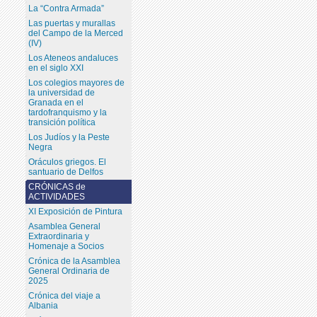
La “Contra Armada”
Las puertas y murallas
del Campo de la Merced
(IV)
Los Ateneos andaluces
en el siglo XXI
Los colegios mayores de
la universidad de
Granada en el
tardofranquismo y la
transición política
Los Judíos y la Peste
Negra
Oráculos griegos. El
santuario de Delfos
CRÓNICAS de
ACTIVIDADES
XI Exposición de Pintura
Asamblea General
Extraordinaria y
Homenaje a Socios
Crónica de la Asamblea
General Ordinaria de
2025
Crónica del viaje a
Albania