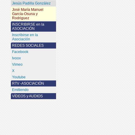
Jesús Padilla González
José María Manuel
García-Osuna y
Rodriguez
INSCRIBIRSE en la
ASOCIACIÓN
Inscribirse en la
Asociación
REDES SOCIALES
Facebook
Ivoox
Vimeo
X
Youtube
RTV -ASOCIACIÓN
Emitiendo
VÍDEOS y AUDIOS