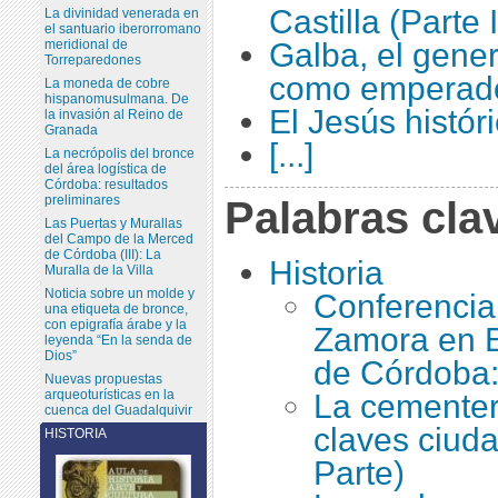
Castilla (Parte I
La divinidad venerada en
el santuario iberorromano
meridional de
Galba, el gener
Torreparedones
como emperad
La moneda de cobre
hispanomusulmana. De
El Jesús histór
la invasión al Reino de
Granada
[...]
La necrópolis del bronce
del área logística de
Córdoba: resultados
preliminares
Palabras cla
Las Puertas y Murallas
del Campo de la Merced
de Córdoba (III): La
Historia
Muralla de la Villa
Noticia sobre un molde y
Conferencia 
una etiqueta de bronce,
con epigrafía árabe y la
Zamora en E
leyenda “En la senda de
Dios”
de Córdoba:
Nuevas propuestas
arqueoturísticas en la
La cementer
cuenca del Guadalquivir
claves ciuda
HISTORIA
Parte)