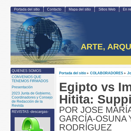
Portada del sitio
Contacto
Mapa del sitio
Sitios Web
En r
ARTE, ARQU
QUIENES SOMOS
Portada del sitio
COLABORADORES
Jo
>
>
CONVENIOS QUE
TENEMOS FIRMADOS
Egipto vs I
Presentación
2023 Junta de Gobierno,
Hitita: Supp
Coordinadores y Consejo
de Redacción de la
Revista
POR JOSE MARÍ
REVISTAS -descargas-
GARCÍA-OSUNA 
RODRÍGUEZ