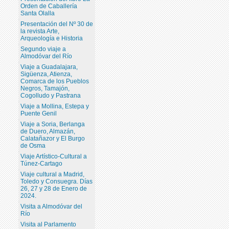
Orden de Caballería
Santa Olalla
Presentación del Nº 30 de
la revista Arte,
Arqueología e Historia
Segundo viaje a
Almodóvar del Río
Viaje a Guadalajara,
Sigüenza, Atienza,
Comarca de los Pueblos
Negros, Tamajón,
Cogolludo y Pastrana
Viaje a Mollina, Estepa y
Puente Genil
Viaje a Soria, Berlanga
de Duero, Almazán,
Calatañazor y El Burgo
de Osma
Viaje Artístico-Cultural a
Túnez-Cartago
Viaje cultural a Madrid,
Toledo y Consuegra. Días
26, 27 y 28 de Enero de
2024.
Visita a Almodóvar del
Río
Visita al Parlamento