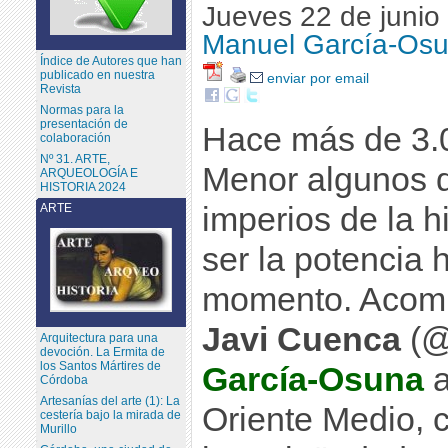
Jueves 22 de junio
Manuel García-Osu
Índice de Autores que han
publicado en nuestra
enviar por email
Revista
Normas para la
presentación de
Hace más de 3.0
colaboración
Nº 31. ARTE,
Menor algunos d
ARQUEOLOGÍA E
HISTORIA 2024
imperios de la h
ARTE
ser la potencia
momento. Acomp
Javi Cuenca
(@
Arquitectura para una
devoción. La Ermita de
los Santos Mártires de
García-Osuna
a
Córdoba
Artesanías del arte (1): La
Oriente Medio, 
cestería bajo la mirada de
Murillo