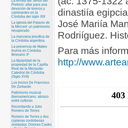
(ac. 1375-1322 a.
La ermita del Señor del
Pretorio: altar para una
devoción de toreros y
dinastiía egipci
caminantes en la
Córdoba del siglo XIX
José Mariía Man
La iglesia del Palacio de
la Merced: un patrimonio
recuperado
Rodriíguez. Hist
La manzana jesuítica de
la Córdoba argentina.
La presencia de Mateo
Para más inform
Inurria en Córdoba.
Itinerario 3º
http://www.artea
La titularidad de la
propiedad de la Capilla
Real de la Mezquita-
Catedral de Córdoba
(Siglo XVII)
Los Inicios De Francisco
De Zurbarán
Patrimonio musical
iberoamericano: abrazo
entre culturas
Recordando a Julio
Romero de Torres
Romero de Torres y dos
copleras cordobesas
olvidadas: Dolores Castro