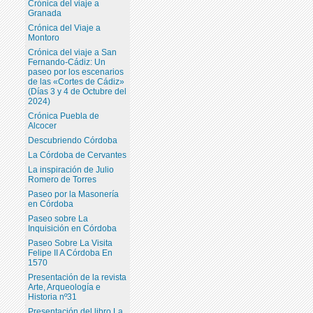
Crónica del viaje a
Granada
Crónica del Viaje a
Montoro
Crónica del viaje a San
Fernando-Cádiz: Un
paseo por los escenarios
de las «Cortes de Cádiz»
(Días 3 y 4 de Octubre del
2024)
Crónica Puebla de
Alcocer
Descubriendo Córdoba
La Córdoba de Cervantes
La inspiración de Julio
Romero de Torres
Paseo por la Masonería
en Córdoba
Paseo sobre La
Inquisición en Córdoba
Paseo Sobre La Visita
Felipe II A Córdoba En
1570
Presentación de la revista
Arte, Arqueología e
Historia nº31
Presentación del libro La