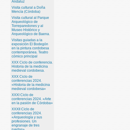
Andaluz
Visita cultural a Doña
Mencía (Córdoba)
Visita cultural al Parque
Arqueológico de
Torreparedones y al
Museo Histórico y
Arqueológico de Baena.
Visitas guiadas a la
exposición El Bodegón
en la pintura cordobesa
contemporánea. Teatro
cómico principal
XXX Ciclo de conferencia.
Historia de la medicina
medieval cordobesa.
XXX Ciclo de
conferencias 2024.
«Historia de la medicina
medieval cordobesa»
XXXI Ciclo de
conferencias 2024. «Arte
en la pasión de Córdoba»
XXXII Ciclo de
conferencias 2024.
«Arqueología y sus
profesiones. Un
engranaje de tres
ruedas»