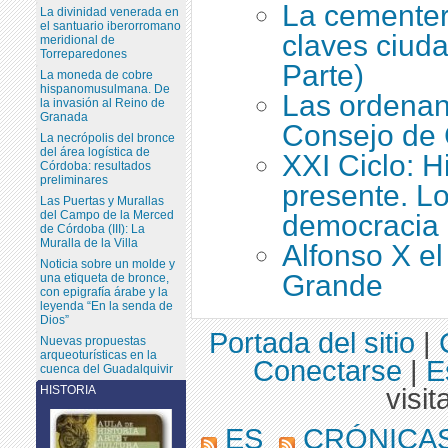
La cementer
La divinidad venerada en
el santuario iberorromano
claves ciuda
meridional de
Torreparedones
Parte)
La moneda de cobre
hispanomusulmana. De
Las ordenan
la invasión al Reino de
Granada
Consejo de 
La necrópolis del bronce
del área logística de
XXI Ciclo: H
Córdoba: resultados
preliminares
presente. Lo
Las Puertas y Murallas
del Campo de la Merced
democracia
de Córdoba (III): La
Muralla de la Villa
Alfonso X el
Noticia sobre un molde y
Grande
una etiqueta de bronce,
con epigrafía árabe y la
leyenda “En la senda de
Dios”
Portada del sitio
|
Nuevas propuestas
arqueoturísticas en la
Conectarse
|
E
cuenca del Guadalquivir
HISTORIA
visit
ES
CRÓNICAS