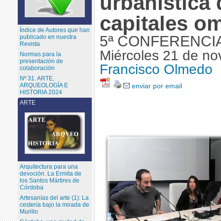
urbanística 
capitales o
Índice de Autores que han
5ª CONFERENCI
publicado en nuestra
Revista
Miércoles 21 de no
Normas para la
presentación de
Francisco Olmedo
colaboración
Nº 31. ARTE,
ARQUEOLOGÍA E
enviar por email
HISTORIA 2024
ARTE
Arquitectura para una
devoción. La Ermita de
los Santos Mártires de
Córdoba
Artesanías del arte (1): La
cestería bajo la mirada de
Murillo