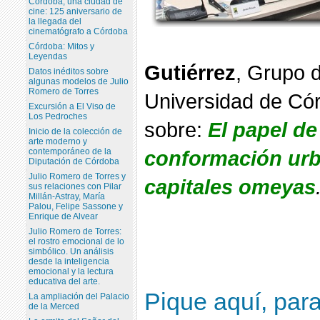
Córdoba, una ciudad de
cine: 125 aniversario de
la llegada del
cinematógrafo a Córdoba
Córdoba: Mitos y
Leyendas
Gutiérrez
, Grupo d
Datos inéditos sobre
algunas modelos de Julio
Romero de Torres
Universidad de Córd
Excursión a El Viso de
Los Pedroches
sobre: 
El papel de 
Inicio de la colección de
arte moderno y
contemporáneo de la
conformación urba
Diputación de Córdoba
Julio Romero de Torres y
capitales omeyas
sus relaciones con Pilar
Millán-Astray, María
Palou, Felipe Sassone y
Enrique de Alvear
Julio Romero de Torres:
el rostro emocional de lo
simbólico. Un análisis
desde la inteligencia
emocional y la lectura
educativa del arte.
Pique aquí, para
La ampliación del Palacio
de la Merced