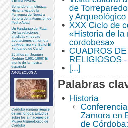
y Enma Álvarez
de Torreparedo
Soñando en molinaza.
Historia viva de la
y Arqueológico
Parroquia de Nuestra
Señora de la Asunción de
XXX Ciclo de c
Pedro Abad
Un Fandango de Plata:
«Historia de l
De las relaciones
artísticas y nuevas
cordobesa»
aportaciones en torno a
La Argentina y el Ballet El
CUADROS DE
Fandango de Candil
25 años sin Joaquín
RELIGIOSOS -
Rodrigo (1901-1999) El
triunfo de la música
[...]
española
ARQUEOLOGÍA
Palabras cla
Historia
Conferencia 
Córdoba romana renace
Zamora en E
de sus fondos. Estudios
sobre los almacenes del
de Córdoba:
Museo Arqueológico de
Córdoba