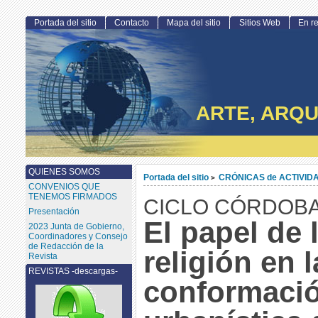
Portada del sitio
Contacto
Mapa del sitio
Sitios Web
En r
ARTE, ARQU
QUIENES SOMOS
Portada del sitio
CRÓNICAS de ACTIVID
>
CONVENIOS QUE
TENEMOS FIRMADOS
CICLO CÓRDOB
Presentación
El papel de 
2023 Junta de Gobierno,
Coordinadores y Consejo
de Redacción de la
religión en l
Revista
REVISTAS -descargas-
conformaci