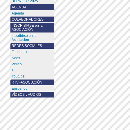
BERNIER ’ 2025.
AGENDA
Agenda
COLABORADORES
INSCRIBIRSE en la
ASOCIACIÓN
Inscribirse en la
Asociación
REDES SOCIALES
Facebook
Ivoox
Vimeo
X
Youtube
RTV -ASOCIACIÓN
Emitiendo
VÍDEOS y AUDIOS