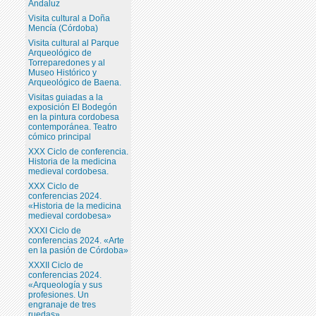
Andaluz
Visita cultural a Doña
Mencía (Córdoba)
Visita cultural al Parque
Arqueológico de
Torreparedones y al
Museo Histórico y
Arqueológico de Baena.
Visitas guiadas a la
exposición El Bodegón
en la pintura cordobesa
contemporánea. Teatro
cómico principal
XXX Ciclo de conferencia.
Historia de la medicina
medieval cordobesa.
XXX Ciclo de
conferencias 2024.
«Historia de la medicina
medieval cordobesa»
XXXI Ciclo de
conferencias 2024. «Arte
en la pasión de Córdoba»
XXXII Ciclo de
conferencias 2024.
«Arqueología y sus
profesiones. Un
engranaje de tres
ruedas»