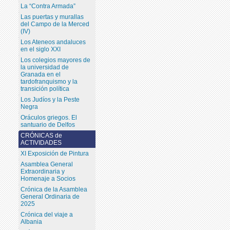
La “Contra Armada”
Las puertas y murallas
del Campo de la Merced
(IV)
Los Ateneos andaluces
en el siglo XXI
Los colegios mayores de
la universidad de
Granada en el
tardofranquismo y la
transición política
Los Judíos y la Peste
Negra
Oráculos griegos. El
santuario de Delfos
CRÓNICAS de
ACTIVIDADES
XI Exposición de Pintura
Asamblea General
Extraordinaria y
Homenaje a Socios
Crónica de la Asamblea
General Ordinaria de
2025
Crónica del viaje a
Albania