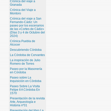
Crónica del viaje a
Granada
Crónica del Viaje a
Montoro
Crónica del viaje a San
Fernando-Cádiz: Un
paseo por los escenarios
de las «Cortes de Cádiz»
(Días 3 y 4 de Octubre del
2024)
Crónica Puebla de
Alcocer
Descubriendo Córdoba
La Córdoba de Cervantes
La inspiración de Julio
Romero de Torres
Paseo por la Masonería
en Córdoba
Paseo sobre La
Inquisición en Córdoba
Paseo Sobre La Visita
Felipe II A Córdoba En
1570
Presentación de la revista
Arte, Arqueología e
Historia nº31
Presentación del libro La