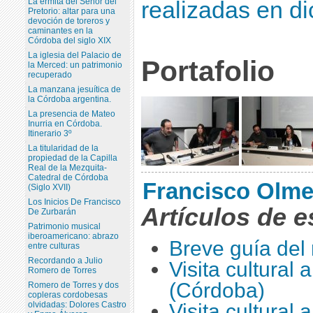
La ermita del Señor del
realizadas en di
Pretorio: altar para una
devoción de toreros y
caminantes en la
Córdoba del siglo XIX
La iglesia del Palacio de
Portafolio
la Merced: un patrimonio
recuperado
La manzana jesuítica de
la Córdoba argentina.
La presencia de Mateo
Inurria en Córdoba.
Itinerario 3º
La titularidad de la
propiedad de la Capilla
Real de la Mezquita-
Catedral de Córdoba
Francisco Olm
(Siglo XVII)
Los Inicios De Francisco
Artículos de e
De Zurbarán
Patrimonio musical
iberoamericano: abrazo
Breve guía del 
entre culturas
Recordando a Julio
Visita cultural
Romero de Torres
(Córdoba)
Romero de Torres y dos
copleras cordobesas
olvidadas: Dolores Castro
Visita cultural