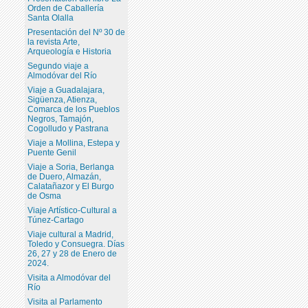
Orden de Caballería
Santa Olalla
Presentación del Nº 30 de
la revista Arte,
Arqueología e Historia
Segundo viaje a
Almodóvar del Río
Viaje a Guadalajara,
Sigüenza, Atienza,
Comarca de los Pueblos
Negros, Tamajón,
Cogolludo y Pastrana
Viaje a Mollina, Estepa y
Puente Genil
Viaje a Soria, Berlanga
de Duero, Almazán,
Calatañazor y El Burgo
de Osma
Viaje Artístico-Cultural a
Túnez-Cartago
Viaje cultural a Madrid,
Toledo y Consuegra. Días
26, 27 y 28 de Enero de
2024.
Visita a Almodóvar del
Río
Visita al Parlamento