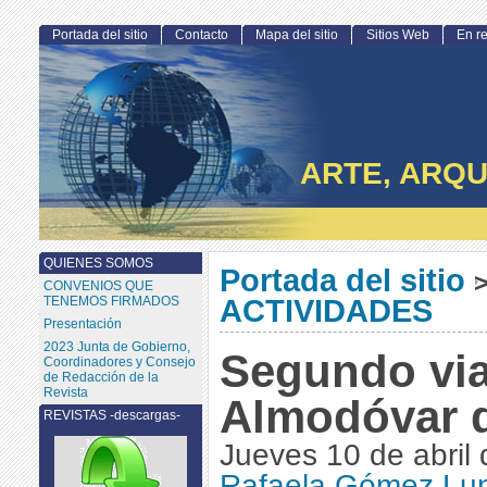
Portada del sitio
Contacto
Mapa del sitio
Sitios Web
En r
ARTE, ARQU
QUIENES SOMOS
Portada del sitio
CONVENIOS QUE
TENEMOS FIRMADOS
ACTIVIDADES
Presentación
2023 Junta de Gobierno,
Segundo via
Coordinadores y Consejo
de Redacción de la
Revista
Almodóvar d
REVISTAS -descargas-
Jueves 10 de abril
Rafaela Gómez Lu