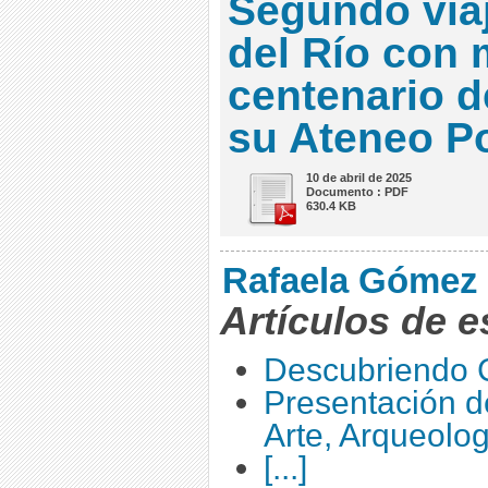
Segundo via
del Río con 
centenario d
su Ateneo Po
10 de abril de 2025
Documento : PDF
630.4 KB
Rafaela Gómez
Artículos de e
Descubriendo 
Presentación de
Arte, Arqueolog
[...]