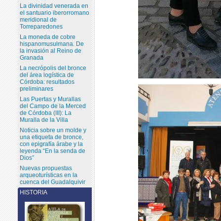
La divinidad venerada en
el santuario iberorromano
meridional de
Torreparedones
La moneda de cobre
hispanomusulmana. De
la invasión al Reino de
Granada
La necrópolis del bronce
del área logística de
Córdoba: resultados
preliminares
Las Puertas y Murallas
del Campo de la Merced
de Córdoba (III): La
Muralla de la Villa
Noticia sobre un molde y
una etiqueta de bronce,
con epigrafía árabe y la
leyenda “En la senda de
Dios”
Nuevas propuestas
arqueoturísticas en la
cuenca del Guadalquivir
HISTORIA