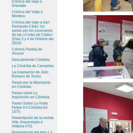
Crónica del viaje a
Granada
Crónica del Viaje a
Montoro
Crónica del viaje a San
Fernando-Cádiz: Un
paseo por los escenarios
de las «Cortes de Cádiz»
(Días 3 y 4 de Octubre del
2024)
Crónica Puebla de
Alcocer
Descubriendo Córdoba
La Córdoba de Cervantes
La inspiración de Julio
Romero de Torres
Paseo por la Masonería
en Córdoba
Paseo sobre La
Inquisición en Córdoba
Paseo Sobre La Visita
Felipe II A Córdoba En
1570
Presentación de la revista
Arte, Arqueología e
Historia nº31
Presentación del libro La