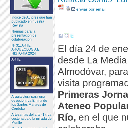
enviar por email
Índice de Autores que han
publicado en nuestra
Revista
Normas para la
presentación de
colaboración
El día 24 de ene
Nº 31. ARTE,
ARQUEOLOGÍA E
HISTORIA 2024
desde La Media
ARTE
Almodóvar, para
visita programad
Primeras Jorna
Arquitectura para una
devoción. La Ermita de
Ateneo Popula
los Santos Mártires de
Córdoba
Río,
en el que n
Artesanías del arte (1): La
cestería bajo la mirada de
Murillo