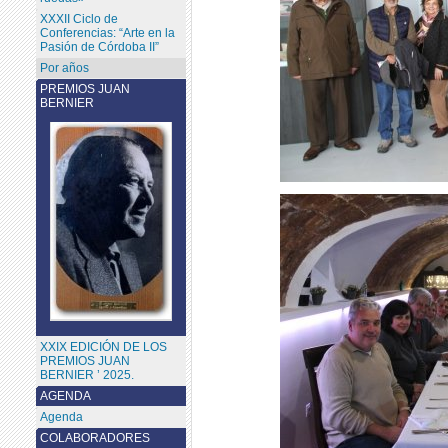
XXXII Ciclo de
Conferencias: “Arte en la
Pasión de Córdoba II”
Por años
PREMIOS JUAN
BERNIER
XXIX EDICIÓN DE LOS
PREMIOS JUAN
BERNIER ’ 2025.
AGENDA
Agenda
COLABORADORES