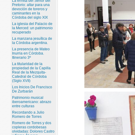
La ermita del Señor del
Pretorio: altar para una
devoción de toreros y
caminantes en la
Córdoba del siglo XIX
La iglesia del Palacio de
la Merced: un patrimonio
recuperado
La manzana jesuítica de
la Córdoba argentina.
La presencia de Mateo
Inurria en Córdoba.
Itinerario 3º
La titularidad de la
propiedad de la Capilla
Real de la Mezquita-
Catedral de Córdoba
(Siglo XVII)
Los Inicios De Francisco
De Zurbarán
Patrimonio musical
iberoamericano: abrazo
entre culturas
Recordando a Julio
Romero de Torres
Romero de Torres y dos
copleras cordobesas
olvidadas: Dolores Castro