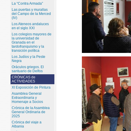
La “Contra Armada”
Las puertas y murallas
del Campo de la Merced
(IV)
Los Ateneos andaluces
en el siglo XXI
Los colegios mayores de
la universidad de
Granada en el
tardofranquismo y la
transición política
Los Judíos y la Peste
Negra
Oráculos griegos. El
santuario de Delfos
CRÓNICAS de
ACTIVIDADES
XI Exposición de Pintura
Asamblea General
Extraordinaria y
Homenaje a Socios
Crónica de la Asamblea
General Ordinaria de
2025
Crónica del viaje a
Albania