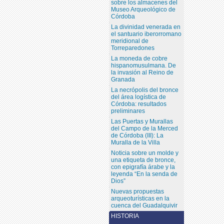
sobre los almacenes del
Museo Arqueológico de
Córdoba
La divinidad venerada en
el santuario iberorromano
meridional de
Torreparedones
La moneda de cobre
hispanomusulmana. De
la invasión al Reino de
Granada
La necrópolis del bronce
del área logística de
Córdoba: resultados
preliminares
Las Puertas y Murallas
del Campo de la Merced
de Córdoba (III): La
Muralla de la Villa
Noticia sobre un molde y
una etiqueta de bronce,
con epigrafía árabe y la
leyenda “En la senda de
Dios”
Nuevas propuestas
arqueoturísticas en la
cuenca del Guadalquivir
HISTORIA