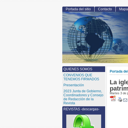
Portada del sitio
Contacto
Mapa 
QUIENES SOMOS
Portada del
CONVENIOS QUE
TENEMOS FIRMADOS
La igl
Presentación
patri
2023 Junta de Gobierno,
Martes 3 de 
Coordinadores y Consejo
de Redacción de la
Revista
REVISTAS -descargas-