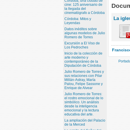
Córdoba, una ciudad de
Docum
cine: 125 aniversario de
la llegada del
cinematógrafo a Córdoba
La igle
Córdoba: Mitos y
Leyendas
Datos inéditos sobre
algunas modelos de Julio
Romero de Torres
Excursión a El Viso de
Los Pedroches
Francisc
Inicio de la colección de
arte moderno y
Portada
contemporáneo de la
Diputación de Córdoba
Julio Romero de Torres y
sus relaciones con Pilar
Millán-Astray, María
Palou, Felipe Sassone y
Enrique de Alvear
Julio Romero de Torres:
el rostro emocional de lo
simbólico. Un análisis
desde la inteligencia
emocional y la lectura
educativa del arte.
La ampliación del Palacio
de la Merced