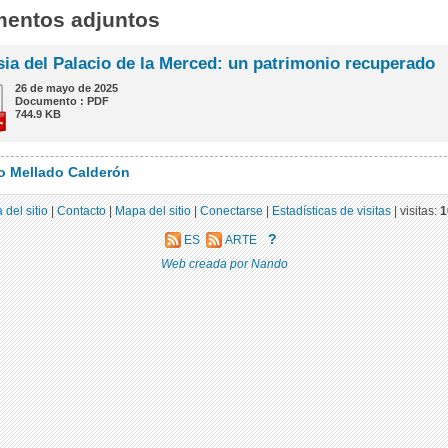
entos adjuntos
sia del Palacio de la Merced: un patrimonio recuperado
26 de mayo de 2025
Documento : PDF
744.9 KB
o Mellado Calderón
 del sitio
|
Contacto
|
Mapa del sitio
|
Conectarse
|
Estadísticas de visitas
|
visitas:
1
?
ES
ARTE
Web creada por Nando