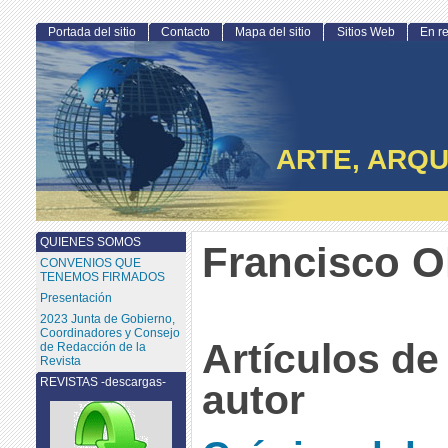
Portada del sitio
Contacto
Mapa del sitio
Sitios Web
En r
ARTE, ARQU
QUIENES SOMOS
Francisco 
CONVENIOS QUE
TENEMOS FIRMADOS
Presentación
2023 Junta de Gobierno,
Coordinadores y Consejo
Artículos de
de Redacción de la
Revista
REVISTAS -descargas-
autor