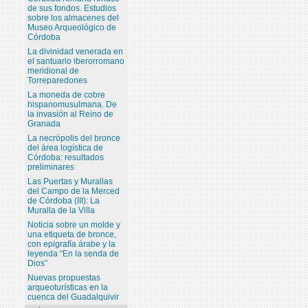
de sus fondos. Estudios
sobre los almacenes del
Museo Arqueológico de
Córdoba
La divinidad venerada en
el santuario iberorromano
meridional de
Torreparedones
La moneda de cobre
hispanomusulmana. De
la invasión al Reino de
Granada
La necrópolis del bronce
del área logística de
Córdoba: resultados
preliminares
Las Puertas y Murallas
del Campo de la Merced
de Córdoba (III): La
Muralla de la Villa
Noticia sobre un molde y
una etiqueta de bronce,
con epigrafía árabe y la
leyenda “En la senda de
Dios”
Nuevas propuestas
arqueoturísticas en la
cuenca del Guadalquivir