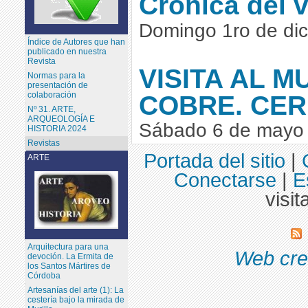
Crónica del v
Domingo 1ro de di
Índice de Autores que han
publicado en nuestra
Revista
VISITA AL M
Normas para la
presentación de
COBRE. CE
colaboración
Nº 31. ARTE,
ARQUEOLOGÍA E
Sábado 6 de mayo
HISTORIA 2024
Revistas
Portada del sitio
|
ARTE
Conectarse
|
E
visit
Arquitectura para una
Web cre
devoción. La Ermita de
los Santos Mártires de
Córdoba
Artesanías del arte (1): La
cestería bajo la mirada de