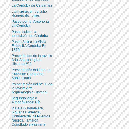
La Córdoba de Cervantes
La inspiración de Julio
Romero de Torres
Paseo por la Masonería
en Córdoba
Paseo sobre La
Inquisición en Córdoba
Paseo Sobre La Visita
Felipe II A Córdoba En
1570
Presentación de la revista
Arte, Arqueología e
Historia nº31
Presentación del libro La
Orden de Caballería
Santa Olalla
Presentación del Nº 30 de
la revista Arte,
Arqueología e Historia
Segundo viaje a
Almodóvar del Río
Viaje a Guadalajara,
Sigüenza, Atienza,
Comarca de los Pueblos
Negros, Tamajón,
Cogolludo y Pastrana