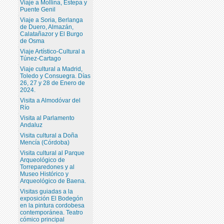
Viaje a Mollina, Estepa y
Puente Genil
Viaje a Soria, Berlanga
de Duero, Almazán,
Calatañazor y El Burgo
de Osma
Viaje Artístico-Cultural a
Túnez-Cartago
Viaje cultural a Madrid,
Toledo y Consuegra. Días
26, 27 y 28 de Enero de
2024.
Visita a Almodóvar del
Río
Visita al Parlamento
Andaluz
Visita cultural a Doña
Mencía (Córdoba)
Visita cultural al Parque
Arqueológico de
Torreparedones y al
Museo Histórico y
Arqueológico de Baena.
Visitas guiadas a la
exposición El Bodegón
en la pintura cordobesa
contemporánea. Teatro
cómico principal