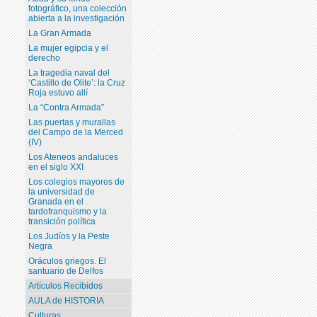
fotográfico, una colección
abierta a la investigación
La Gran Armada
La mujer egipcia y el
derecho
La tragedia naval del
‘Castillo de Olite’: la Cruz
Roja estuvo allí
La “Contra Armada”
Las puertas y murallas
del Campo de la Merced
(IV)
Los Ateneos andaluces
en el siglo XXI
Los colegios mayores de
la universidad de
Granada en el
tardofranquismo y la
transición política
Los Judíos y la Peste
Negra
Oráculos griegos. El
santuario de Delfos
Artículos Recibidos
AULA de HISTORIA
Culturas