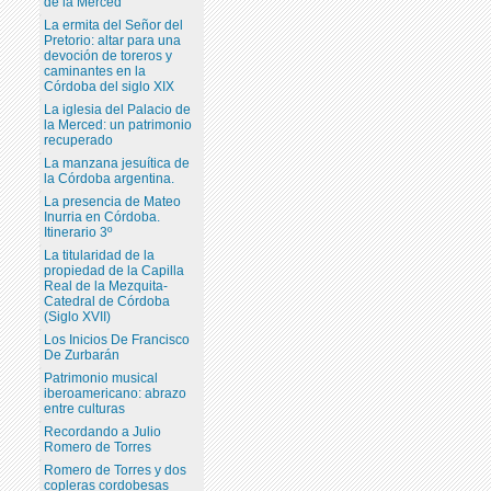
de la Merced
La ermita del Señor del
Pretorio: altar para una
devoción de toreros y
caminantes en la
Córdoba del siglo XIX
La iglesia del Palacio de
la Merced: un patrimonio
recuperado
La manzana jesuítica de
la Córdoba argentina.
La presencia de Mateo
Inurria en Córdoba.
Itinerario 3º
La titularidad de la
propiedad de la Capilla
Real de la Mezquita-
Catedral de Córdoba
(Siglo XVII)
Los Inicios De Francisco
De Zurbarán
Patrimonio musical
iberoamericano: abrazo
entre culturas
Recordando a Julio
Romero de Torres
Romero de Torres y dos
copleras cordobesas