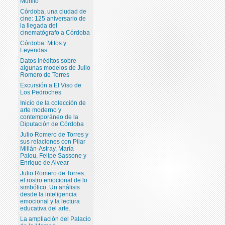
Murillo
Córdoba, una ciudad de
cine: 125 aniversario de
la llegada del
cinematógrafo a Córdoba
Córdoba: Mitos y
Leyendas
Datos inéditos sobre
algunas modelos de Julio
Romero de Torres
Excursión a El Viso de
Los Pedroches
Inicio de la colección de
arte moderno y
contemporáneo de la
Diputación de Córdoba
Julio Romero de Torres y
sus relaciones con Pilar
Millán-Astray, María
Palou, Felipe Sassone y
Enrique de Alvear
Julio Romero de Torres:
el rostro emocional de lo
simbólico. Un análisis
desde la inteligencia
emocional y la lectura
educativa del arte.
La ampliación del Palacio