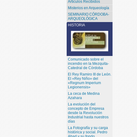
Artículos Recibidos
Misterios en Arqueología
SEMINARIO CÓRDOBA-
ARQUEOLÓGICA
HISTORIA
Comunicado sobre el
incendio en la Mezquita-
Catedral de Córdoba
El Rey Ramiro III de León.
El «Rey Niño» del
«Regnum Imperium
Legionensis»
La ceca de Medina
Azahara
La evolución del
concepto de Empresa
desde la Revolución
Industrial hasta nuestros
días
La Fotografía y su carga
histórica y social. Pedro
Abad y su fondo