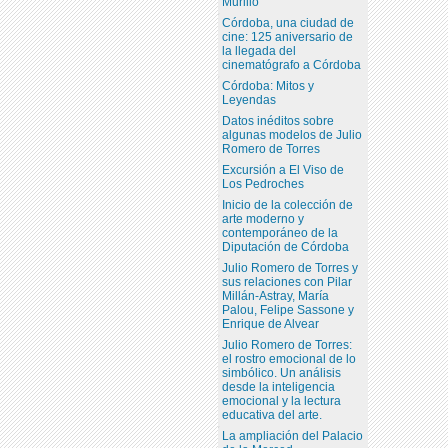
Murillo
Córdoba, una ciudad de
cine: 125 aniversario de
la llegada del
cinematógrafo a Córdoba
Córdoba: Mitos y
Leyendas
Datos inéditos sobre
algunas modelos de Julio
Romero de Torres
Excursión a El Viso de
Los Pedroches
Inicio de la colección de
arte moderno y
contemporáneo de la
Diputación de Córdoba
Julio Romero de Torres y
sus relaciones con Pilar
Millán-Astray, María
Palou, Felipe Sassone y
Enrique de Alvear
Julio Romero de Torres:
el rostro emocional de lo
simbólico. Un análisis
desde la inteligencia
emocional y la lectura
educativa del arte.
La ampliación del Palacio