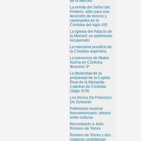
de la Merced
La ermita del Señor del
Pretorio: altar para una
devoción de toreros y
caminantes en la
Córdoba del siglo XIX
La iglesia del Palacio de
la Merced: un patrimonio
recuperado
La manzana jesuítica de
la Córdoba argentina.
La presencia de Mateo
Inurria en Córdoba.
Itinerario 3º
La titularidad de la
propiedad de la Capilla
Real de la Mezquita-
Catedral de Córdoba
(Siglo XVII)
Los Inicios De Francisco
De Zurbarán
Patrimonio musical
iberoamericano: abrazo
entre culturas
Recordando a Julio
Romero de Torres
Romero de Torres y dos
copleras cordobesas