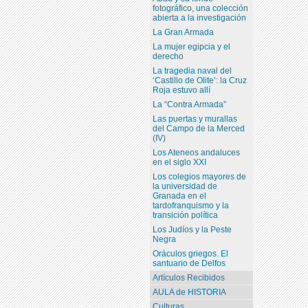
fotográfico, una colección
abierta a la investigación
La Gran Armada
La mujer egipcia y el
derecho
La tragedia naval del
‘Castillo de Olite’: la Cruz
Roja estuvo allí
La “Contra Armada”
Las puertas y murallas
del Campo de la Merced
(IV)
Los Ateneos andaluces
en el siglo XXI
Los colegios mayores de
la universidad de
Granada en el
tardofranquismo y la
transición política
Los Judíos y la Peste
Negra
Oráculos griegos. El
santuario de Delfos
Artículos Recibidos
AULA de HISTORIA
Culturas