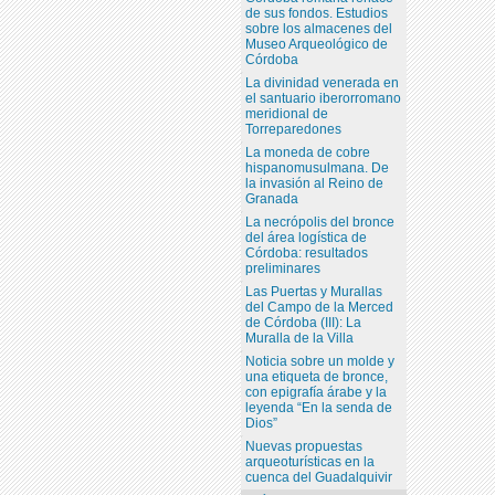
de sus fondos. Estudios
sobre los almacenes del
Museo Arqueológico de
Córdoba
La divinidad venerada en
el santuario iberorromano
meridional de
Torreparedones
La moneda de cobre
hispanomusulmana. De
la invasión al Reino de
Granada
La necrópolis del bronce
del área logística de
Córdoba: resultados
preliminares
Las Puertas y Murallas
del Campo de la Merced
de Córdoba (III): La
Muralla de la Villa
Noticia sobre un molde y
una etiqueta de bronce,
con epigrafía árabe y la
leyenda “En la senda de
Dios”
Nuevas propuestas
arqueoturísticas en la
cuenca del Guadalquivir