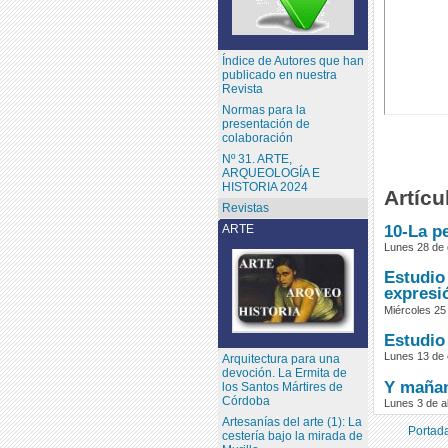
Índice de Autores que han
publicado en nuestra
Revista
Normas para la
presentación de
colaboración
Nº 31. ARTE,
ARQUEOLOGÍA E
HISTORIA 2024
Artícu
Revistas
10-La pe
ARTE
Lunes 28 de 
Estudio 
expresi
Miércoles 25 
Estudio 
Lunes 13 de 
Arquitectura para una
devoción. La Ermita de
Y mañan
los Santos Mártires de
Córdoba
Lunes 3 de a
Artesanías del arte (1): La
Portada
cestería bajo la mirada de