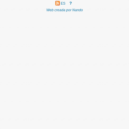
?
ES
Web creada por Nando