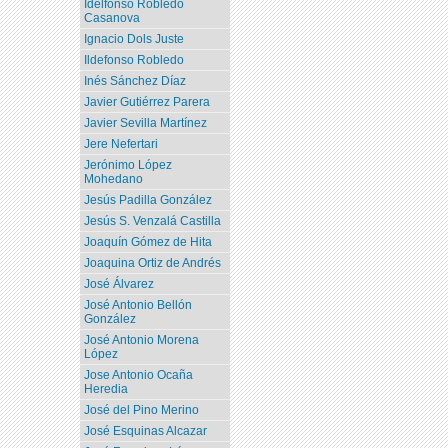
Idelfonso Robledo
Casanova
Ignacio Dols Juste
Ildefonso Robledo
Inés Sánchez Díaz
Javier Gutiérrez Parera
Javier Sevilla Martínez
Jere Nefertari
Jerónimo López
Mohedano
Jesús Padilla González
Jesús S. Venzalá Castilla
Joaquín Gómez de Hita
Joaquina Ortiz de Andrés
José Álvarez
José Antonio Bellón
González
José Antonio Morena
López
Jose Antonio Ocaña
Heredia
José del Pino Merino
José Esquinas Alcazar