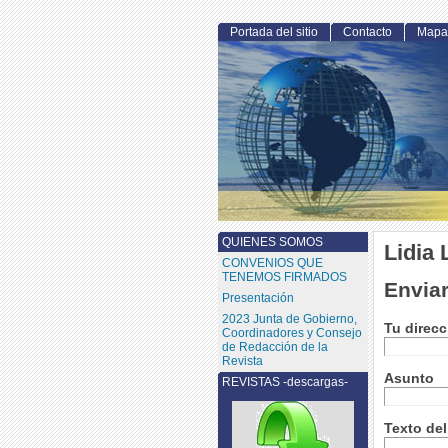
Portada del sitio
Contacto
Mapa 
QUIENES SOMOS
Lidia 
CONVENIOS QUE
TENEMOS FIRMADOS
Enviar
Presentación
2023 Junta de Gobierno,
Tu direcc
Coordinadores y Consejo
de Redacción de la
Revista
Asunto
REVISTAS -descargas-
Texto de