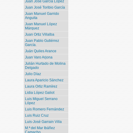
Juan José García López
Juan José Toribio García
Juan Manuel Garrido
Anguita
Juan Manuel López
Márquez
Juan Ortiz Villalba
Juan Pablo Gutiérrez
García.
Juán Quiles Arance
Juan Varo Arjona
Julián Hurtado de Molina
Delgado
Julio Díaz
Laura Aparicio Sánchez
Laura Ortiz Ramírez
Lidia López Galiot
Luis Miguel Serrano
López
Luis Romero Fernández
Luis Ruiz Cruz
Luis-José Garrain Villa
M.ª del Mar Ibáñez
Camacho