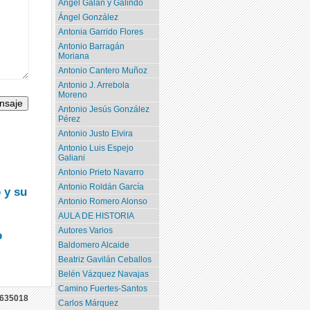
Angel Galán y Galindo
Ángel González
Antonia Garrido Flores
Antonio Barragán
Moriana
Antonio Cantero Muñoz
Antonio J. Arrebola
Moreno
Antonio Jesús González
Pérez
Antonio Justo Elvira
Antonio Luis Espejo
Galiani
Antonio Prieto Navarro
Antonio Roldán García
 y su
Antonio Romero Alonso
AULA DE HISTORIA
Autores Varios
o
Baldomero Alcaide
Beatriz Gavilán Ceballos
Belén Vázquez Navajas
Camino Fuertes-Santos
635018
Carlos Márquez