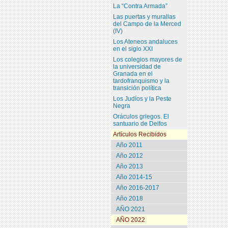
La “Contra Armada”
Las puertas y murallas
del Campo de la Merced
(IV)
Los Ateneos andaluces
en el siglo XXI
Los colegios mayores de
la universidad de
Granada en el
tardofranquismo y la
transición política
Los Judíos y la Peste
Negra
Oráculos griegos. El
santuario de Delfos
Artículos Recibidos
Año 2011
Año 2012
Año 2013
Año 2014-15
Año 2016-2017
Año 2018
AÑO 2021
AÑO 2022