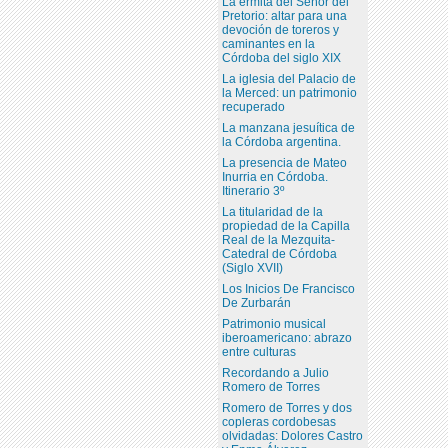
La ermita del Señor del
Pretorio: altar para una
devoción de toreros y
caminantes en la
Córdoba del siglo XIX
La iglesia del Palacio de
la Merced: un patrimonio
recuperado
La manzana jesuítica de
la Córdoba argentina.
La presencia de Mateo
Inurria en Córdoba.
Itinerario 3º
La titularidad de la
propiedad de la Capilla
Real de la Mezquita-
Catedral de Córdoba
(Siglo XVII)
Los Inicios De Francisco
De Zurbarán
Patrimonio musical
iberoamericano: abrazo
entre culturas
Recordando a Julio
Romero de Torres
Romero de Torres y dos
copleras cordobesas
olvidadas: Dolores Castro