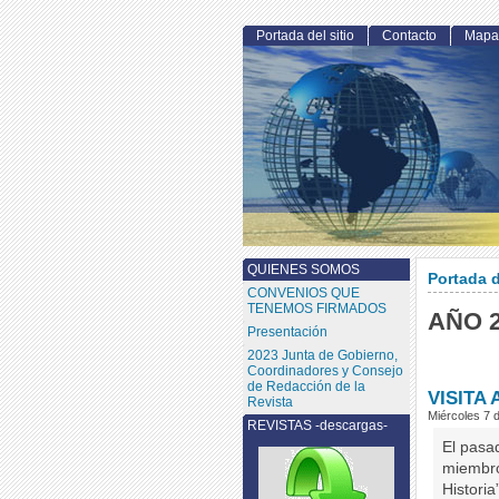
Portada del sitio
Contacto
Mapa 
QUIENES SOMOS
Portada d
CONVENIOS QUE
TENEMOS FIRMADOS
AÑO 
Presentación
2023 Junta de Gobierno,
Coordinadores y Consejo
de Redacción de la
VISITA
Revista
Miércoles 7 d
REVISTAS -descargas-
El pasa
miembro
Historia