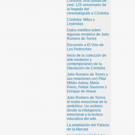
Córdoba, una ciudad de
cine: 125 aniversario de
la llegada del
cinematógrafo a Córdoba
Córdoba: Mitos y
Leyendas
Datos inéditos sobre
algunas modelos de Julio
Romero de Torres
Excursión a El Viso de
Los Pedroches
Inicio de la colección de
arte moderno y
contemporáneo de la
Diputación de Córdoba
Julio Romero de Torres y
sus relaciones con Pilar
Millán-Astray, María
Palou, Felipe Sassone y
Enrique de Alvear
Julio Romero de Torres:
el rostro emocional de lo
simbólico. Un análisis
desde la inteligencia
emocional y la lectura
educativa del arte.
La ampliación del Palacio
de la Merced