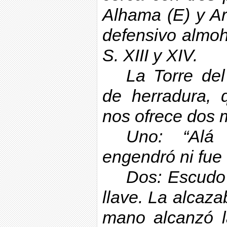
Alhama (E) y A
defensivo almo
S. XIII y XIV.
La
Torre de
de herradura, 
nos ofrece dos 
Uno: “
Alá
engendró ni fue
Dos: Escudo
llave. La alcaza
mano alcanzó la