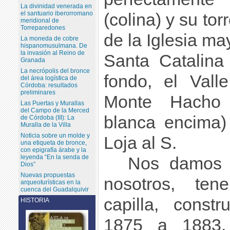
La divinidad venerada en
el santuario iberorromano
(colina) y su tor
meridional de
Torreparedones
de la Iglesia ma
La moneda de cobre
hispanomusulmana. De
la invasión al Reino de
Santa Catalina
Granada
La necrópolis del bronce
fondo, el Vall
del área logística de
Córdoba: resultados
preliminares
Monte Hacho 
Las Puertas y Murallas
del Campo de la Merced
blanca encima)
de Córdoba (III): La
Muralla de la Villa
Noticia sobre un molde y
Loja al S.
una etiqueta de bronce,
con epigrafía árabe y la
leyenda “En la senda de
Nos damos l
Dios”
Nuevas propuestas
nosotros, te
arqueoturísticas en la
cuenca del Guadalquivir
capilla, const
HISTORIA
1875 a 1883, 