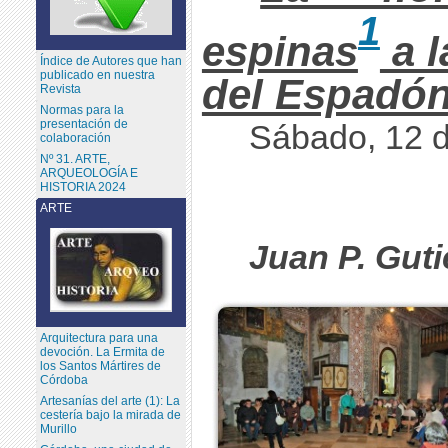
1
espinas
a l
Índice de Autores que han
publicado en nuestra
del Espadó
Revista
Normas para la
presentación de
Sábado, 12 d
colaboración
Nº 31. ARTE,
ARQUEOLOGÍA E
HISTORIA 2024
ARTE
Juan P. Guti
Arquitectura para una
devoción. La Ermita de
los Santos Mártires de
Córdoba
Artesanías del arte (1): La
cestería bajo la mirada de
Murillo