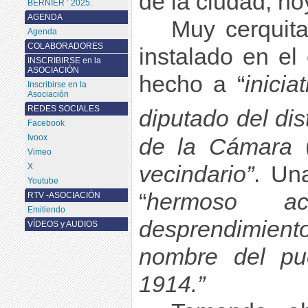
de la ciudad, ho
BERNIER ’ 2025.
AGENDA
Muy cerquita
Agenda
COLABORADORES
instalado en el
INSCRIBIRSE en la
ASOCIACIÓN
hecho a “
inici
Inscribirse en la
Asociación
REDES SOCIALES
diputado del dis
Facebook
Ivoox
de la Cámara
Vimeo
vecindario”
. Un
X
Youtube
“
hermoso a
RTV -ASOCIACIÓN
Emitiendo
desprendimien
VÍDEOS y AUDIOS
nombre del pue
1914.”