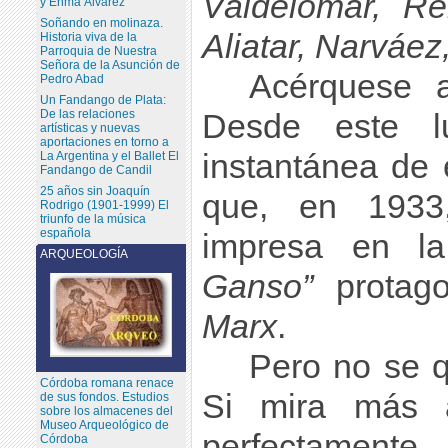
Valdelomar, Re
y Enma Álvarez
Soñando en molinaza.
Aliatar, Narváez
Historia viva de la
Parroquia de Nuestra
Señora de la Asunción de
Acérquese a
Pedro Abad
Un Fandango de Plata:
De las relaciones
Desde este l
artísticas y nuevas
aportaciones en torno a
instantánea de 
La Argentina y el Ballet El
Fandango de Candil
25 años sin Joaquín
que, en 193
Rodrigo (1901-1999) El
triunfo de la música
española
impresa en la
ARQUEOLOGÍA
Ganso”
protag
Marx
.
Pero no se q
Córdoba romana renace
Si mira más al
de sus fondos. Estudios
sobre los almacenes del
Museo Arqueológico de
perfectament
Córdoba