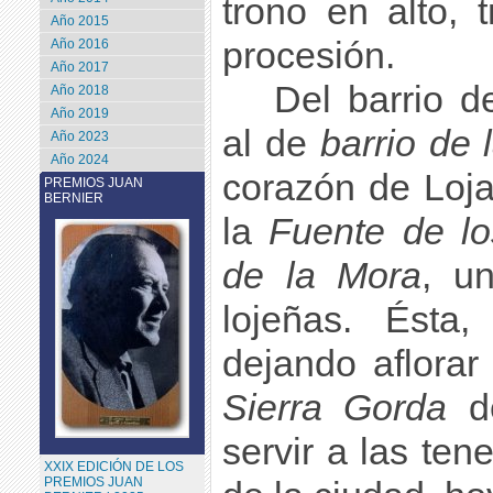
trono en alto,
Año 2015
procesión.
Año 2016
Año 2017
Del barrio d
Año 2018
Año 2019
al de
barrio de 
Año 2023
Año 2024
corazón de Loj
PREMIOS JUAN
BERNIER
la
Fuente de l
de la Mora
, u
lojeñas. Ésta,
dejando aflorar
Sierra Gorda
d
servir a las ten
XXIX EDICIÓN DE LOS
PREMIOS JUAN