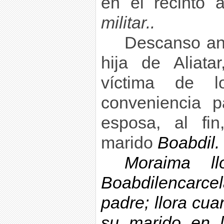
en el recinto 
militar..
Descanso an
hija de Aliata
víctima de l
conveniencia p
esposa, al fi
marido
Boabdil
.
Moraima l
Boabdil
encarce
padre; llora cua
su marido en l