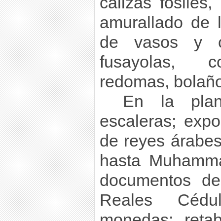
calizas fósiles
amurallado de 
de vasos y c
fusayolas, co
redomas, bolaños
En la plan
escaleras; expo
de reyes árabe
hasta Muhamma
documentos de
Reales Cédu
monedas; reta