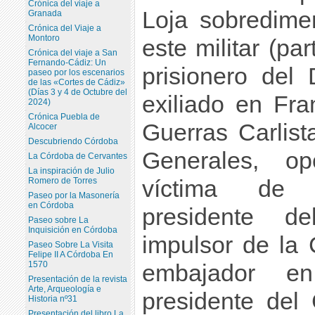
Crónica del viaje a
Loja sobredime
Granada
Crónica del Viaje a
Montoro
este militar (par
Crónica del viaje a San
Fernando-Cádiz: Un
prisionero del
paseo por los escenarios
de las «Cortes de Cádiz»
(Días 3 y 4 de Octubre del
exiliado en Fra
2024)
Crónica Puebla de
Guerras Carlist
Alcocer
Descubriendo Córdoba
Generales, op
La Córdoba de Cervantes
La inspiración de Julio
Romero de Torres
víctima de 
Paseo por la Masonería
en Córdoba
presidente de
Paseo sobre La
Inquisición en Córdoba
impulsor de la 
Paseo Sobre La Visita
Felipe II A Córdoba En
1570
embajador e
Presentación de la revista
Arte, Arqueología e
presidente del
Historia nº31
Presentación del libro La