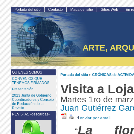
Portada del sitio
Contacto
Mapa del sitio
Sitios Web
En r
ARTE, ARQU
QUIENES SOMOS
Portada del sitio
CRÓNICAS de ACTIVID
>
CONVENIOS QUE
TENEMOS FIRMADOS
Visita a Loja
Presentación
2023 Junta de Gobierno,
Martes 1ro de marz
Coordinadores y Consejo
de Redacción de la
Juan Gutiérrez Gar
Revista
REVISTAS -descargas-
enviar por email
La flo
“