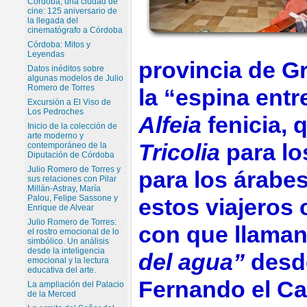
Córdoba, una ciudad de
cine: 125 aniversario de
la llegada del
cinematógrafo a Córdoba
Córdoba: Mitos y
Leyendas
provincia de G
Datos inéditos sobre
algunas modelos de Julio
Romero de Torres
la “espina entr
Excursión a El Viso de
Los Pedroches
Alfeia
fenicia, 
Inicio de la colección de
arte moderno y
Tricolia
para l
contemporáneo de la
Diputación de Córdoba
Julio Romero de Torres y
para los árabes
sus relaciones con Pilar
Millán-Astray, María
Palou, Felipe Sassone y
estos viajeros
Enrique de Alvear
Julio Romero de Torres:
con que llaman
el rostro emocional de lo
simbólico. Un análisis
desde la inteligencia
del agua”
desde
emocional y la lectura
educativa del arte.
Fernando el Cat
La ampliación del Palacio
de la Merced