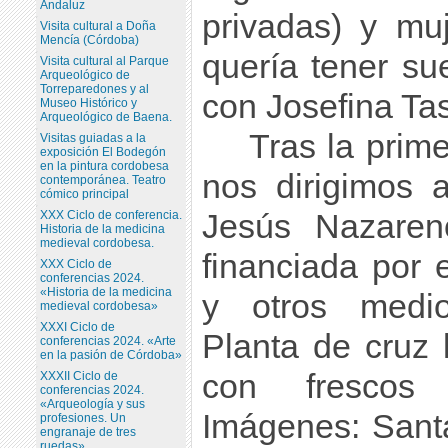
Andaluz
privadas) y mu
Visita cultural a Doña
Mencía (Córdoba)
quería tener su
Visita cultural al Parque
Arqueológico de
Torreparedones y al
con Josefina Tas
Museo Histórico y
Arqueológico de Baena.
Tras la prime
Visitas guiadas a la
exposición El Bodegón
en la pintura cordobesa
nos dirigimos 
contemporánea. Teatro
cómico principal
XXX Ciclo de conferencia.
Jesús Nazareno
Historia de la medicina
medieval cordobesa.
financiada por 
XXX Ciclo de
conferencias 2024.
«Historia de la medicina
y otros medio
medieval cordobesa»
XXXI Ciclo de
Planta de cruz 
conferencias 2024. «Arte
en la pasión de Córdoba»
con frescos
XXXII Ciclo de
conferencias 2024.
«Arqueología y sus
Imágenes: Sant
profesiones. Un
engranaje de tres
ruedas»