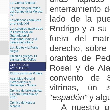
La “Contra Armada”
enterramiento 
Las puertas y murallas
del Campo de la Merced
(IV)
lado de la pue
Los Ateneos andaluces
en el siglo XXI
Rodrigo y a su 
Los colegios mayores de
la universidad de
Granada en el
fuera del matr
tardofranquismo y la
transición política
derecho, sobre 
Los Judíos y la Peste
Negra
orantes de Ped
Oráculos griegos. El
santuario de Delfos
CRÓNICAS de
Rosal y de Ala
ACTIVIDADES
XI Exposición de Pintura
convento de 
Asamblea General
Extraordinaria y
vitrinas, un 
Homenaje a Socios
Crónica de la Asamblea
General Ordinaria de
“
espadón”
y alg
2025
Crónica del viaje a
A nuestro p
Albania