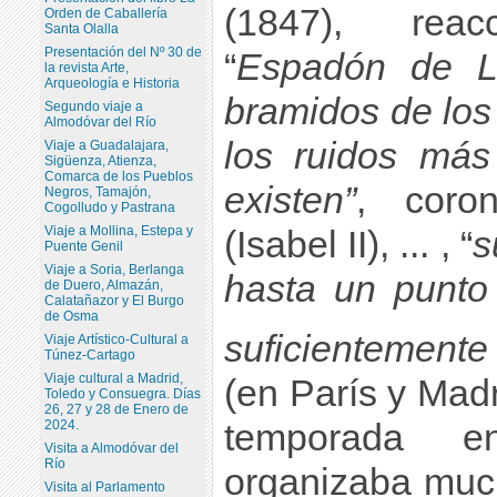
(1847), reacci
Orden de Caballería
Santa Olalla
Presentación del Nº 30 de
“
Espadón de 
la revista Arte,
Arqueología e Historia
bramidos de lo
Segundo viaje a
Almodóvar del Río
los ruidos más
Viaje a Guadalajara,
Sigüenza, Atienza,
Comarca de los Pueblos
existen”
, coro
Negros, Tamajón,
Cogolludo y Pastrana
Viaje a Mollina, Estepa y
(Isabel II), ... , “
s
Puente Genil
Viaje a Soria, Berlanga
hasta un punto
de Duero, Almazán,
Calatañazor y El Burgo
de Osma
suficientement
Viaje Artístico-Cultural a
Túnez-Cartago
Viaje cultural a Madrid,
(en París y Madr
Toledo y Consuegra. Días
26, 27 y 28 de Enero de
2024.
temporada e
Visita a Almodóvar del
Río
organizaba much
Visita al Parlamento