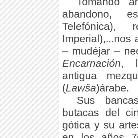
Tomando ah
abandono, esp
Telefónica), r
Imperial),...nos
– mudéjar – neo
Encarnación
, 
antigua mezq
(
Lawša
)árabe.
Sus bancas
butacas del ci
gótica y su art
en los años 70