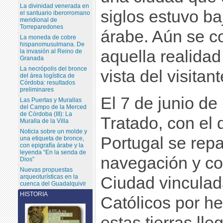
La divinidad venerada en
siglos estuvo ba
el santuario iberorromano
meridional de
Torreparedones
árabe. Aún se c
La moneda de cobre
hispanomusulmana. De
aquella realidad
la invasión al Reino de
Granada
La necrópolis del bronce
vista del visitant
del área logística de
Córdoba: resultados
preliminares
El 7 de junio de 
Las Puertas y Murallas
del Campo de la Merced
de Córdoba (III): La
Tratado, con el
Muralla de la Villa
Noticia sobre un molde y
Portugal se rep
una etiqueta de bronce,
con epigrafía árabe y la
leyenda “En la senda de
navegación y con
Dios”
Nuevas propuestas
arqueoturísticas en la
Ciudad vinculad
cuenca del Guadalquivir
HISTORIA
Católicos por h
estas tierras ll