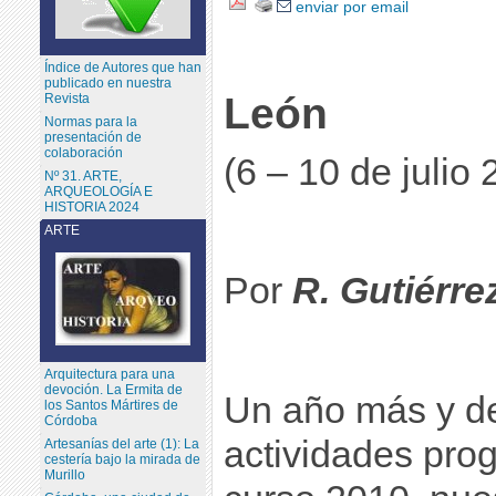
enviar por email
Índice de Autores que han
publicado en nuestra
León
Revista
Normas para la
presentación de
colaboración
(6 – 10 de julio
Nº 31. ARTE,
ARQUEOLOGÍA E
HISTORIA 2024
ARTE
Por
R. Gutiérre
Arquitectura para una
devoción. La Ermita de
Un año más y de
los Santos Mártires de
Córdoba
actividades pro
Artesanías del arte (1): La
cestería bajo la mirada de
Murillo