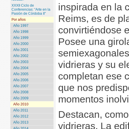
inspirada en la 
XXXII Ciclo de
Conferencias: “Arte en la
Pasión de Córdoba II”
Reims, es de pla
Por años
Año 1997
convirtiéndose e
Año 1998
Año 1999
Posee una girol
Año 2000
semiexagonales 
Año 2001
Año 2002
vidrieras y su e
Año 2003
Año 2004
completan ese 
Año 2005
Año 2006
que nos predisp
Año 2007
Año 2008
momentos inolvi
Año 2009
Año 2010
Año 2011
Destacan, como
Año 2012
Año 2013
vidrieras. La edi
Año 2014