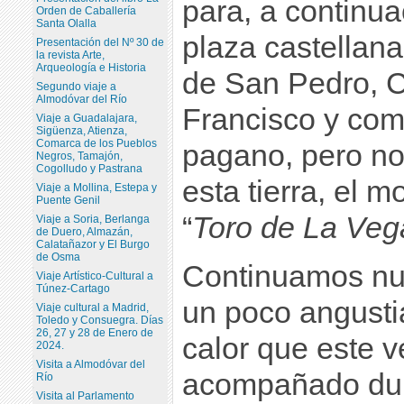
para, a continua
Orden de Caballería
Santa Olalla
plaza castellana 
Presentación del Nº 30 de
la revista Arte,
Arqueología e Historia
de San Pedro, 
Segundo viaje a
Almodóvar del Río
Francisco y com
Viaje a Guadalajara,
Sigüenza, Atienza,
Comarca de los Pueblos
pagano, pero no
Negros, Tamajón,
Cogolludo y Pastrana
esta tierra, el
Viaje a Mollina, Estepa y
Puente Genil
“
Toro de La Veg
Viaje a Soria, Berlanga
de Duero, Almazán,
Calatañazor y El Burgo
de Osma
Continuamos nu
Viaje Artístico-Cultural a
Túnez-Cartago
un poco angusti
Viaje cultural a Madrid,
Toledo y Consuegra. Días
26, 27 y 28 de Enero de
calor que este 
2024.
Visita a Almodóvar del
acompañado dura
Río
Visita al Parlamento