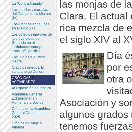
las monjas de l
La “Contra Armada”
Las puertas y murallas
Clara. El actual
del Campo de la Merced
(IV)
Los Ateneos andaluces
rica mezcla de 
en el siglo XXI
Los colegios mayores de
el siglo XIV al XV
la universidad de
Granada en el
tardofranquismo y la
transición política
Día é
Los Judíos y la Peste
Negra
por e
Oráculos griegos. El
santuario de Delfos
otra 
CRÓNICAS de
ACTIVIDADES
visit
XI Exposición de Pintura
Asamblea General
Extraordinaria y
Asociación y so
Homenaje a Socios
Crónica de la Asamblea
algunos grados
General Ordinaria de
2025
tenemos fuerzas
Crónica del viaje a
Albania