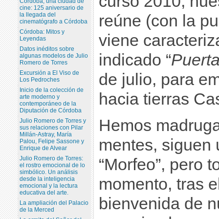
curso 2010, nue
Córdoba, una ciudad de
cine: 125 aniversario de
la llegada del
reúne (con la p
cinematógrafo a Córdoba
Córdoba: Mitos y
viene caracteriz
Leyendas
Datos inéditos sobre
indicado “
Puerta
algunas modelos de Julio
Romero de Torres
Excursión a El Viso de
de julio, para 
Los Pedroches
Inicio de la colección de
hacia tierras C
arte moderno y
contemporáneo de la
Diputación de Córdoba
Hemos madrugad
Julio Romero de Torres y
sus relaciones con Pilar
Millán-Astray, María
mentes, siguen 
Palou, Felipe Sassone y
Enrique de Alvear
Julio Romero de Torres:
“Morfeo”, pero t
el rostro emocional de lo
simbólico. Un análisis
momento, tras e
desde la inteligencia
emocional y la lectura
educativa del arte.
bienvenida de n
La ampliación del Palacio
de la Merced