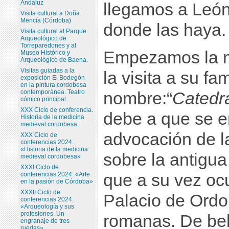
Andaluz
llegamos a León
Visita cultural a Doña
Mencía (Córdoba)
donde las haya.
Visita cultural al Parque
Arqueológico de
Torreparedones y al
Empezamos la m
Museo Histórico y
Arqueológico de Baena.
Visitas guiadas a la
la visita a su f
exposición El Bodegón
en la pintura cordobesa
contemporánea. Teatro
nombre:“
Catedr
cómico principal
XXX Ciclo de conferencia.
debe a que se e
Historia de la medicina
medieval cordobesa.
advocación de l
XXX Ciclo de
conferencias 2024.
«Historia de la medicina
sobre la antigu
medieval cordobesa»
XXXI Ciclo de
que a su vez oc
conferencias 2024. «Arte
en la pasión de Córdoba»
XXXII Ciclo de
Palacio de Ordo
conferencias 2024.
«Arqueología y sus
profesiones. Un
romanas. De bell
engranaje de tres
ruedas»