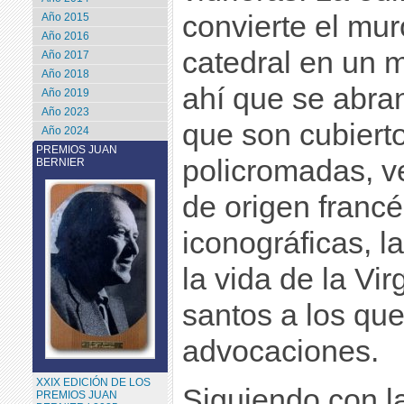
convierte el mur
Año 2015
Año 2016
catedral en un m
Año 2017
Año 2018
ahí que se abra
Año 2019
Año 2023
que son cubierto
Año 2024
PREMIOS JUAN
policromadas, v
BERNIER
de origen franc
iconográficas, l
la vida de la Vir
santos a los qu
advocaciones.
XXIX EDICIÓN DE LOS
Siguiendo con la
PREMIOS JUAN