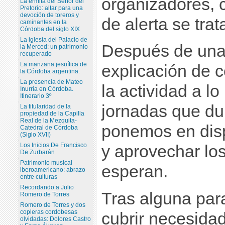
organizadores, 
La ermita del Señor del
Pretorio: altar para una
devoción de toreros y
de alerta se trat
caminantes en la
Córdoba del siglo XIX
La iglesia del Palacio de
Después de una 
la Merced: un patrimonio
recuperado
La manzana jesuítica de
explicación de 
la Córdoba argentina.
La presencia de Mateo
la actividad a lo
Inurria en Córdoba.
Itinerario 3º
jornadas que du
La titularidad de la
propiedad de la Capilla
Real de la Mezquita-
ponemos en disp
Catedral de Córdoba
(Siglo XVII)
Los Inicios De Francisco
y aprovechar lo
De Zurbarán
Patrimonio musical
esperan.
iberoamericano: abrazo
entre culturas
Recordando a Julio
Tras alguna par
Romero de Torres
Romero de Torres y dos
copleras cordobesas
cubrir necesidad
olvidadas: Dolores Castro