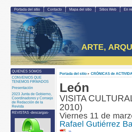
Portada del sitio
Contacto
Mapa del sitio
Sitios Web
En r
ARTE, ARQU
QUIENES SOMOS
Portada del sitio
CRÓNICAS de ACTIVID
>
CONVENIOS QUE
TENEMOS FIRMADOS
León
Presentación
2023 Junta de Gobierno,
VISITA CULTURAL
Coordinadores y Consejo
de Redacción de la
2010)
Revista
REVISTAS -descargas-
Viernes 11 de marz
Rafael Gutiérrez B