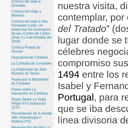
Crónica del viaje a
nuestra visita, d
Granada
Crónica del Viaje a
contemplar, por 
Montoro
Crónica del viaje a San
Fernando-Cádiz: Un
del Tratado
” (do
paseo por los escenarios
de las «Cortes de Cádiz»
lugar donde se t
(Días 3 y 4 de Octubre del
2024)
Crónica Puebla de
célebres negoci
Alcocer
Descubriendo Córdoba
compromiso susc
La Córdoba de Cervantes
La inspiración de Julio
1494
entre los r
Romero de Torres
Paseo por la Masonería
Isabel y Fernan
en Córdoba
Paseo sobre La
Inquisición en Córdoba
Portugal
, para r
Paseo Sobre La Visita
Felipe II A Córdoba En
que se iba desc
1570
Presentación de la revista
línea divisoria 
Arte, Arqueología e
Historia nº31
Presentación del libro La