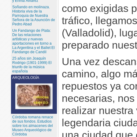
y Enma Álvarez
como exigidas p
Soñando en molinaza.
Historia viva de la
Parroquia de Nuestra
tráfico, llegamos
Señora de la Asunción de
Pedro Abad
(Valladolid), lu
Un Fandango de Plata:
De las relaciones
artísticas y nuevas
preparado nuest
aportaciones en torno a
La Argentina y el Ballet El
Fandango de Candil
Una vez descans
25 años sin Joaquín
Rodrigo (1901-1999) El
triunfo de la música
camino, algo má
española
ARQUEOLOGÍA
repuestos ya co
necesarias, nos
realizar nuestra 
Córdoba romana renace
legendaria ciuda
de sus fondos. Estudios
sobre los almacenes del
Museo Arqueológico de
una ciudad que d
Córdoba