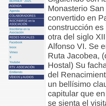
BERNIER ’ 2025.
Monasterio San
AGENDA
Agenda
convertido en P
COLABORADORES
INSCRIBIRSE en la
ASOCIACIÓN
construcción es 
Inscribirse en la
Asociación
otra del siglo XI
REDES SOCIALES
Facebook
Alfonso VI. Se e
Ivoox
Vimeo
Ruta Jacobea, (
X
Youtube
Hostal) Su fach
RTV -ASOCIACIÓN
del Renacimient
Emitiendo
VÍDEOS y AUDIOS
un bellísimo cla
capitular que e
se sienta el visi