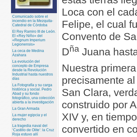
Loca con el cad
Comunicado sobre el
Felipe, el cual 
incendio en la Mezquita-
Catedral de Córdoba
El Rey Ramiro III de León.
Convento de San
El «Rey Niño» del
«Regnum Imperium
Legionensis»
ña
D
Juana hasta
La ceca de Medina
Azahara
La evolución del
Nuestra primera 
concepto de Empresa
desde la Revolución
Industrial hasta nuestros
precisamente al
días
La Fotografía y su carga
San Clara, verd
histórica y social. Pedro
Abad y su fondo
fotográfico, una colección
construido por A
abierta a la investigación
La Gran Armada
XIV y, en tiempo
La mujer egipcia y el
derecho
La tragedia naval del
convertido en co
‘Castillo de Olite’: la Cruz
Roja estuvo allí